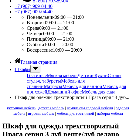
8 (800) 707-89-04
+7 (967) 909-04-40
+7 (967) 909-04-40
Понедельник
09:00 — 21:00
Вторник
09:00 — 21:00
Среда
09:00 — 21:00
Четверг
09:00 — 21:00
Пятница
09:00 — 21:00
Суббота
10:00 — 20:00
Воскресенье
10:00 — 20:00
Главная страница
Шкафы
Гостиные
Мягкая мебель
Детские
Кухни
Столы,
стулья, табуреты
Мебель для
спальни
Матрасы
Мебель для ванной
Мебель для
прихожей
Домашний офис
Мебель для сада
Шкаф для одежды трехстворчатый Прага серия 3 дуб...
кухонная мебель
|
детская мебель
|
комплекты садовой мебели
|
садовая
мебель
|
игровая мебель
|
мебель для гостинной
|
наборы мебели
Шкаф для одежды трехстворчатый
Прага серия 3 дуб венге/дуб делано