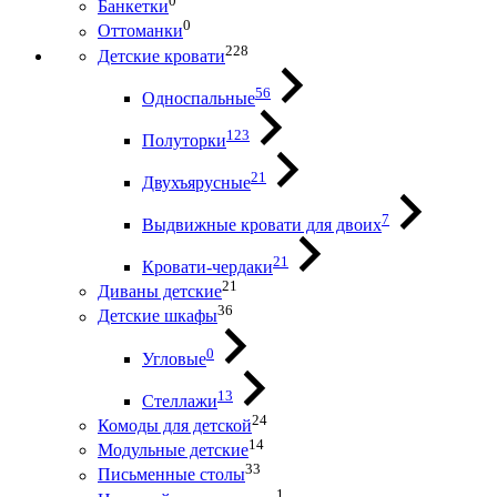
0
Банкетки
0
Оттоманки
228
Детские кровати
56
Односпальные
123
Полуторки
21
Двухъярусные
7
Выдвижные кровати для двоих
21
Кровати-чердаки
21
Диваны детские
36
Детские шкафы
0
Угловые
13
Стеллажи
24
Комоды для детской
14
Модульные детские
33
Письменные столы
1