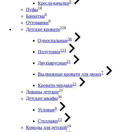
0
Кресла-качалки
18
Пуфы
0
Банкетки
0
Оттоманки
228
Детские кровати
56
Односпальные
123
Полуторки
21
Двухъярусные
7
Выдвижные кровати для двоих
21
Кровати-чердаки
21
Диваны детские
36
Детские шкафы
0
Угловые
13
Стеллажи
24
Комоды для детской