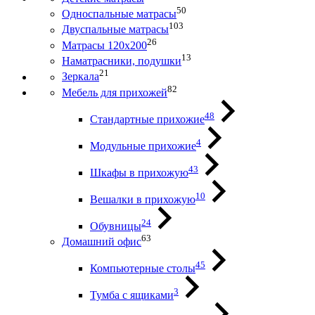
50
Односпальные матрасы
103
Двуспальные матрасы
26
Матрасы 120х200
13
Наматрасники, подушки
21
Зеркала
82
Мебель для прихожей
48
Стандартные прихожие
4
Модульные прихожие
43
Шкафы в прихожую
10
Вешалки в прихожую
24
Обувницы
63
Домашний офис
45
Компьютерные столы
3
Тумба с ящиками