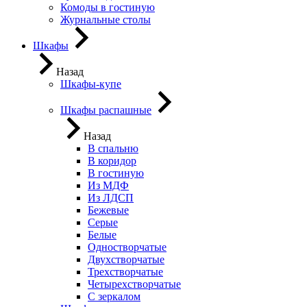
Комоды в гостиную
Журнальные столы
Шкафы
Назад
Шкафы-купе
Шкафы распашные
Назад
В спальню
В коридор
В гостиную
Из МДФ
Из ЛДСП
Бежевые
Серые
Белые
Одностворчатые
Двухстворчатые
Трехстворчатые
Четырехстворчатые
С зеркалом