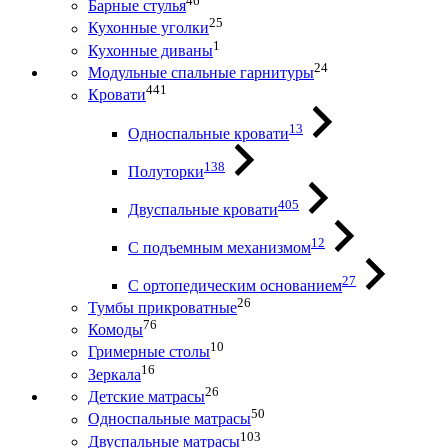
46
Барные стулья
25
Кухонные уголки
1
Кухонные диваны
24
Модульные спальные гарнитуры
441
Кровати
13
Односпальные кровати
138
Полуторки
405
Двуспальные кровати
12
С подъемным механизмом
27
С ортопедическим основанием
26
Тумбы прикроватные
76
Комоды
10
Гримерные столы
16
Зеркала
26
Детские матрасы
50
Односпальные матрасы
103
Двуспальные матрасы