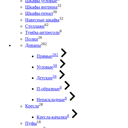
Шкафы угловые
32
Шкафы витрина
39
Шкафы-пенал
32
Навесные шкафы
62
Стеллажи
8
Тумбы-антресоли
29
Полки
282
Диваны
282
Прямые
58
Угловые
59
Детские
0
П-образные
8
Нераскладные
28
Кресла
0
Кресла-качалки
18
Пуфы