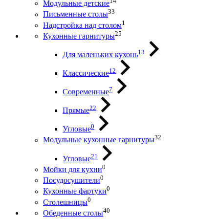
14
Модульные детские
33
Письменные столы
1
Надстройка над столом
25
Кухонные гарнитуры
13
Для маленьких кухонь
12
Классические
7
Современные
22
Прямые
0
Угловые
32
Модульные кухонные гарнитуры
21
Угловые
0
Мойки для кухни
0
Посудосушители
0
Кухонные фартуки
0
Столешницы
40
Обеденные столы