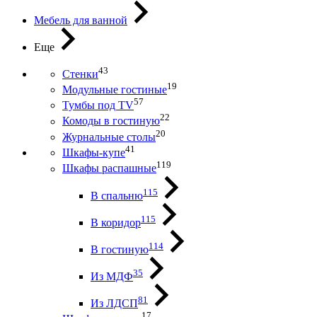
Мебель для ванной
Еще
43
Стенки
19
Модульные гостиные
57
Тумбы под ТV
22
Комоды в гостиную
20
Журнальные столы
41
Шкафы-купе
119
Шкафы распашные
115
В спальню
115
В коридор
114
В гостиную
35
Из МДФ
81
Из ЛДСП
17