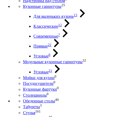
Надстройка над столом
25
Кухонные гарнитуры
13
Для маленьких кухонь
12
Классические
7
Современные
22
Прямые
0
Угловые
32
Модульные кухонные гарнитуры
21
Угловые
0
Мойки для кухни
0
Посудосушители
0
Кухонные фартуки
0
Столешницы
40
Обеденные столы
3
Табуреты
161
Стулья