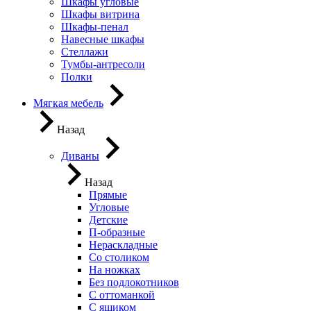
Шкафы угловые
Шкафы витрина
Шкафы-пенал
Навесные шкафы
Стеллажи
Тумбы-антресоли
Полки
Мягкая мебель
Назад
Диваны
Назад
Прямые
Угловые
Детские
П-образные
Нераскладные
Со столиком
На ножках
Без подлокотников
С оттоманкой
С ящиком