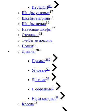
81
Из ЛДСП
17
Шкафы угловые
32
Шкафы витрина
39
Шкафы-пенал
32
Навесные шкафы
62
Стеллажи
8
Тумбы-антресоли
29
Полки
282
Диваны
282
Прямые
58
Угловые
59
Детские
0
П-образные
8
Нераскладные
28
Кресла