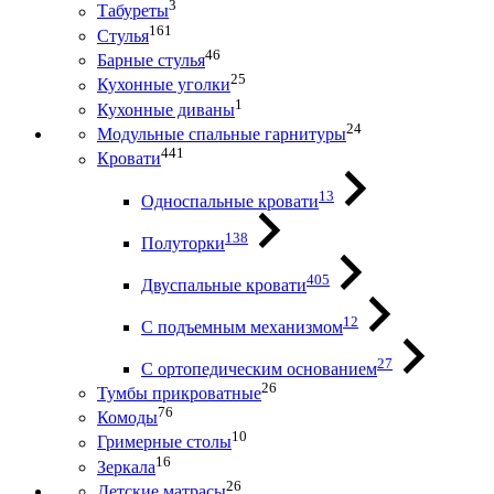
3
Табуреты
161
Стулья
46
Барные стулья
25
Кухонные уголки
1
Кухонные диваны
24
Модульные спальные гарнитуры
441
Кровати
13
Односпальные кровати
138
Полуторки
405
Двуспальные кровати
12
С подъемным механизмом
27
С ортопедическим основанием
26
Тумбы прикроватные
76
Комоды
10
Гримерные столы
16
Зеркала
26
Детские матрасы