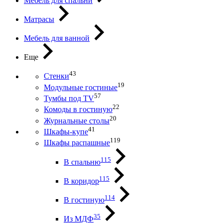
Мебель для спальни
Матрасы
Мебель для ванной
Еще
43
Стенки
19
Модульные гостиные
57
Тумбы под ТV
22
Комоды в гостиную
20
Журнальные столы
41
Шкафы-купе
119
Шкафы распашные
115
В спальню
115
В коридор
114
В гостиную
35
Из МДФ