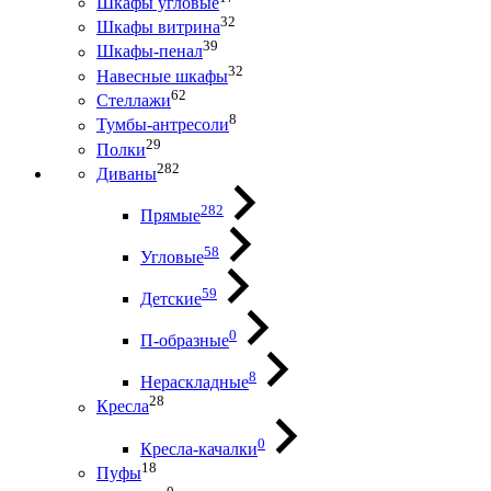
Шкафы угловые
32
Шкафы витрина
39
Шкафы-пенал
32
Навесные шкафы
62
Стеллажи
8
Тумбы-антресоли
29
Полки
282
Диваны
282
Прямые
58
Угловые
59
Детские
0
П-образные
8
Нераскладные
28
Кресла
0
Кресла-качалки
18
Пуфы