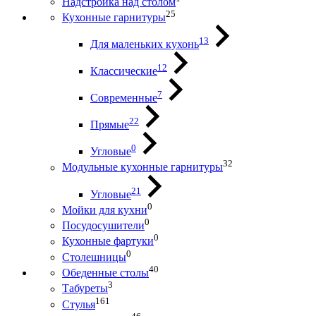
Надстройка над столом
25
Кухонные гарнитуры
13
Для маленьких кухонь
12
Классические
7
Современные
22
Прямые
0
Угловые
32
Модульные кухонные гарнитуры
21
Угловые
0
Мойки для кухни
0
Посудосушители
0
Кухонные фартуки
0
Столешницы
40
Обеденные столы
3
Табуреты
161
Стулья