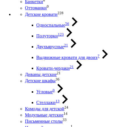
0
Банкетки
0
Оттоманки
228
Детские кровати
56
Односпальные
123
Полуторки
21
Двухъярусные
7
Выдвижные кровати для двоих
21
Кровати-чердаки
21
Диваны детские
36
Детские шкафы
0
Угловые
13
Стеллажи
24
Комоды для детской
14
Модульные детские
33
Письменные столы
1