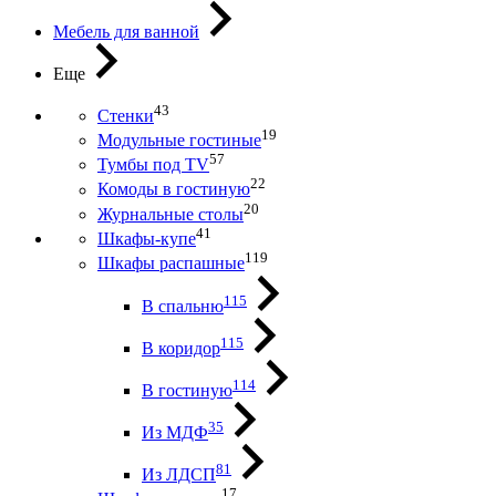
Мебель для ванной
Еще
43
Стенки
19
Модульные гостиные
57
Тумбы под ТV
22
Комоды в гостиную
20
Журнальные столы
41
Шкафы-купе
119
Шкафы распашные
115
В спальню
115
В коридор
114
В гостиную
35
Из МДФ
81
Из ЛДСП
17