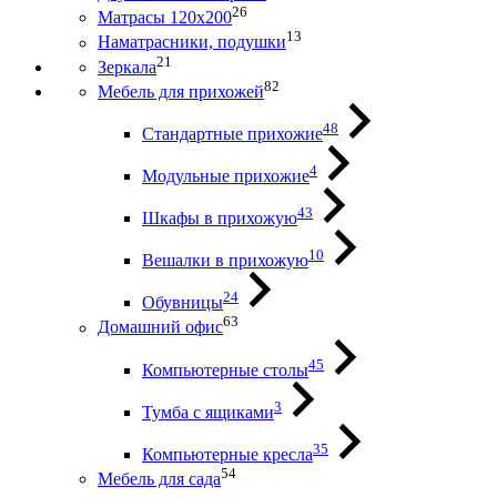
26
Матрасы 120х200
13
Наматрасники, подушки
21
Зеркала
82
Мебель для прихожей
48
Стандартные прихожие
4
Модульные прихожие
43
Шкафы в прихожую
10
Вешалки в прихожую
24
Обувницы
63
Домашний офис
45
Компьютерные столы
3
Тумба с ящиками
35
Компьютерные кресла
54
Мебель для сада