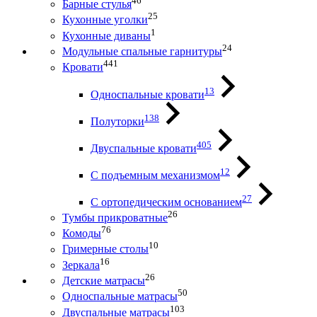
46
Барные стулья
25
Кухонные уголки
1
Кухонные диваны
24
Модульные спальные гарнитуры
441
Кровати
13
Односпальные кровати
138
Полуторки
405
Двуспальные кровати
12
С подъемным механизмом
27
С ортопедическим основанием
26
Тумбы прикроватные
76
Комоды
10
Гримерные столы
16
Зеркала
26
Детские матрасы
50
Односпальные матрасы
103
Двуспальные матрасы