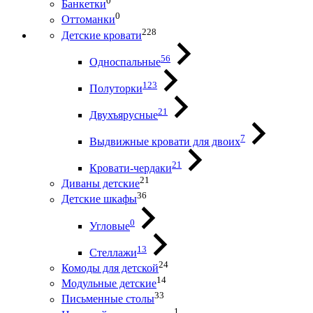
0
Банкетки
0
Оттоманки
228
Детские кровати
56
Односпальные
123
Полуторки
21
Двухъярусные
7
Выдвижные кровати для двоих
21
Кровати-чердаки
21
Диваны детские
36
Детские шкафы
0
Угловые
13
Стеллажи
24
Комоды для детской
14
Модульные детские
33
Письменные столы
1