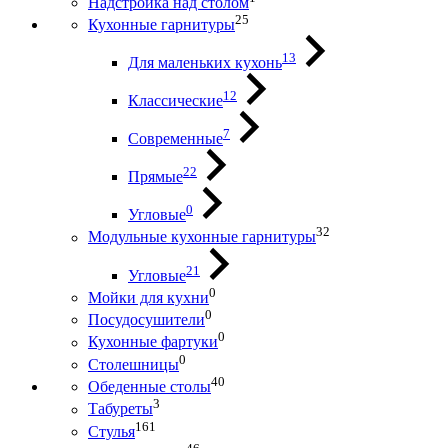
Надстройка над столом
25
Кухонные гарнитуры
13
Для маленьких кухонь
12
Классические
7
Современные
22
Прямые
0
Угловые
32
Модульные кухонные гарнитуры
21
Угловые
0
Мойки для кухни
0
Посудосушители
0
Кухонные фартуки
0
Столешницы
40
Обеденные столы
3
Табуреты
161
Стулья