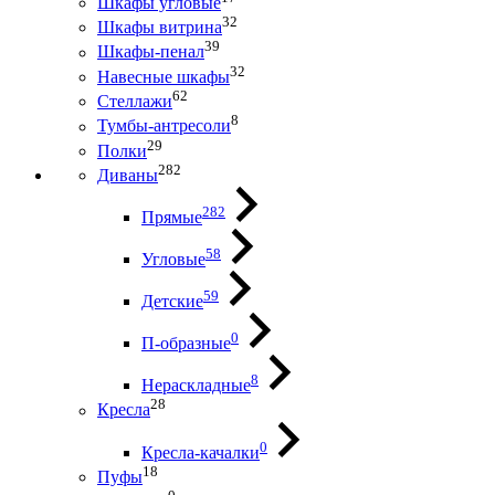
Шкафы угловые
32
Шкафы витрина
39
Шкафы-пенал
32
Навесные шкафы
62
Стеллажи
8
Тумбы-антресоли
29
Полки
282
Диваны
282
Прямые
58
Угловые
59
Детские
0
П-образные
8
Нераскладные
28
Кресла
0
Кресла-качалки
18
Пуфы