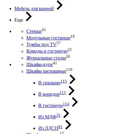
Мебель для ванной
Еще
43
Стенки
19
Модульные гостиные
57
Тумбы под ТV
22
Комоды в гостиную
20
Журнальные столы
41
Шкафы-купе
119
Шкафы распашные
115
В спальню
115
В коридор
114
В гостиную
35
Из МДФ
81
Из ЛДСП
17