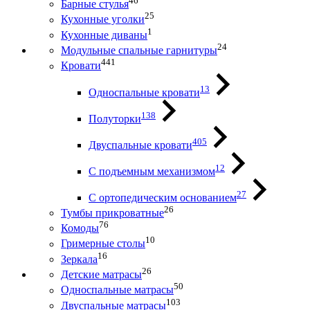
46
Барные стулья
25
Кухонные уголки
1
Кухонные диваны
24
Модульные спальные гарнитуры
441
Кровати
13
Односпальные кровати
138
Полуторки
405
Двуспальные кровати
12
С подъемным механизмом
27
С ортопедическим основанием
26
Тумбы прикроватные
76
Комоды
10
Гримерные столы
16
Зеркала
26
Детские матрасы
50
Односпальные матрасы
103
Двуспальные матрасы