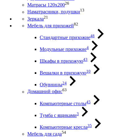
26
Матрасы 120х200
13
Наматрасники, подушки
21
Зеркала
82
Мебель для прихожей
48
Стандартные прихожие
4
Модульные прихожие
43
Шкафы в прихожую
10
Вешалки в прихожую
24
Обувницы
63
Домашний офис
45
Компьютерные столы
3
Тумба с ящиками
35
Компьютерные кресла
54
Мебель для сада