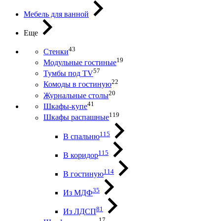
Мебель для ванной
Еще
43
Стенки
19
Модульные гостиные
57
Тумбы под ТV
22
Комоды в гостиную
20
Журнальные столы
41
Шкафы-купе
119
Шкафы распашные
115
В спальню
115
В коридор
114
В гостиную
35
Из МДФ
81
Из ЛДСП
17