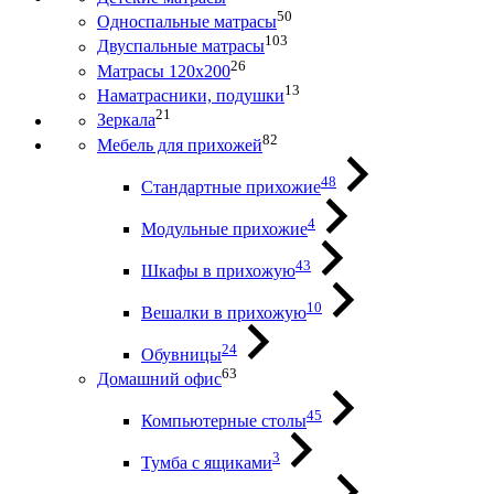
50
Односпальные матрасы
103
Двуспальные матрасы
26
Матрасы 120х200
13
Наматрасники, подушки
21
Зеркала
82
Мебель для прихожей
48
Стандартные прихожие
4
Модульные прихожие
43
Шкафы в прихожую
10
Вешалки в прихожую
24
Обувницы
63
Домашний офис
45
Компьютерные столы
3
Тумба с ящиками