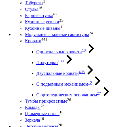
3
Табуреты
161
Стулья
46
Барные стулья
25
Кухонные уголки
1
Кухонные диваны
24
Модульные спальные гарнитуры
441
Кровати
13
Односпальные кровати
138
Полуторки
405
Двуспальные кровати
12
С подъемным механизмом
27
С ортопедическим основанием
26
Тумбы прикроватные
76
Комоды
10
Гримерные столы
16
Зеркала
26
Детские матрасы