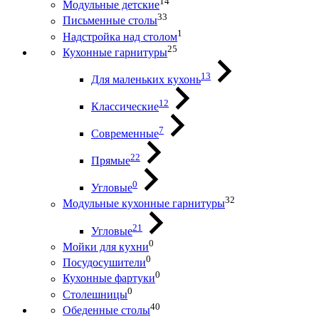
14
Модульные детские
33
Письменные столы
1
Надстройка над столом
25
Кухонные гарнитуры
13
Для маленьких кухонь
12
Классические
7
Современные
22
Прямые
0
Угловые
32
Модульные кухонные гарнитуры
21
Угловые
0
Мойки для кухни
0
Посудосушители
0
Кухонные фартуки
0
Столешницы
40
Обеденные столы