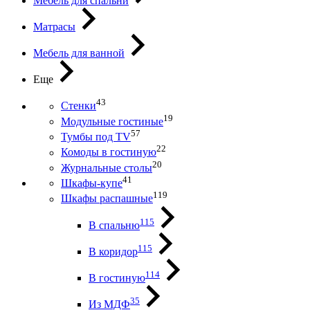
Мебель для спальни
Матрасы
Мебель для ванной
Еще
43
Стенки
19
Модульные гостиные
57
Тумбы под ТV
22
Комоды в гостиную
20
Журнальные столы
41
Шкафы-купе
119
Шкафы распашные
115
В спальню
115
В коридор
114
В гостиную
35
Из МДФ