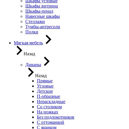
Шкафы угловые
Шкафы витрина
Шкафы-пенал
Навесные шкафы
Стеллажи
Тумбы-антресоли
Полки
Мягкая мебель
Назад
Диваны
Назад
Прямые
Угловые
Детские
П-образные
Нераскладные
Со столиком
На ножках
Без подлокотников
С оттоманкой
С ящиком