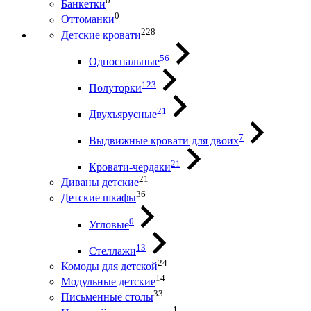
0
Банкетки
0
Оттоманки
228
Детские кровати
56
Односпальные
123
Полуторки
21
Двухъярусные
7
Выдвижные кровати для двоих
21
Кровати-чердаки
21
Диваны детские
36
Детские шкафы
0
Угловые
13
Стеллажи
24
Комоды для детской
14
Модульные детские
33
Письменные столы
1