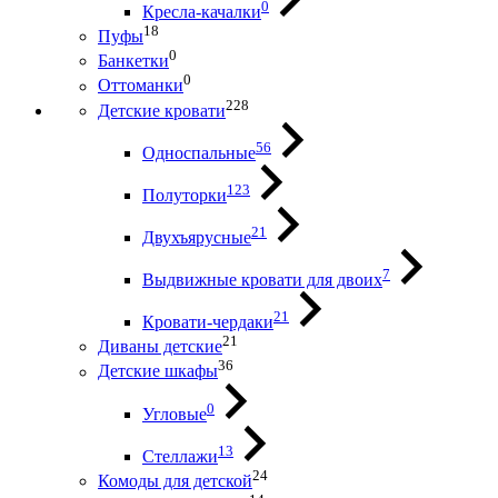
0
Кресла-качалки
18
Пуфы
0
Банкетки
0
Оттоманки
228
Детские кровати
56
Односпальные
123
Полуторки
21
Двухъярусные
7
Выдвижные кровати для двоих
21
Кровати-чердаки
21
Диваны детские
36
Детские шкафы
0
Угловые
13
Стеллажи
24
Комоды для детской