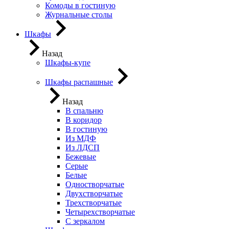
Комоды в гостиную
Журнальные столы
Шкафы
Назад
Шкафы-купе
Шкафы распашные
Назад
В спальню
В коридор
В гостиную
Из МДФ
Из ЛДСП
Бежевые
Серые
Белые
Одностворчатые
Двухстворчатые
Трехстворчатые
Четырехстворчатые
С зеркалом