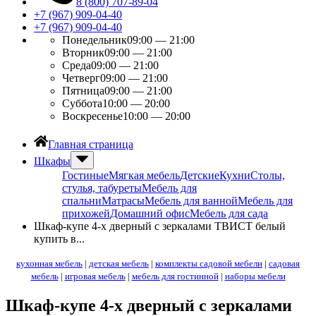
8 (800) 707-89-04
+7 (967) 909-04-40
+7 (967) 909-04-40
Понедельник
09:00 — 21:00
Вторник
09:00 — 21:00
Среда
09:00 — 21:00
Четверг
09:00 — 21:00
Пятница
09:00 — 21:00
Суббота
10:00 — 20:00
Воскресенье
10:00 — 20:00
Главная страница
Шкафы
Гостиные
Мягкая мебель
Детские
Кухни
Столы,
стулья, табуреты
Мебель для
спальни
Матрасы
Мебель для ванной
Мебель для
прихожей
Домашний офис
Мебель для сада
Шкаф-купе 4-х дверный с зеркалами ТВИСТ белый
купить в...
кухонная мебель
|
детская мебель
|
комплекты садовой мебели
|
садовая
мебель
|
игровая мебель
|
мебель для гостинной
|
наборы мебели
Шкаф-купе 4-х дверный с зеркалами