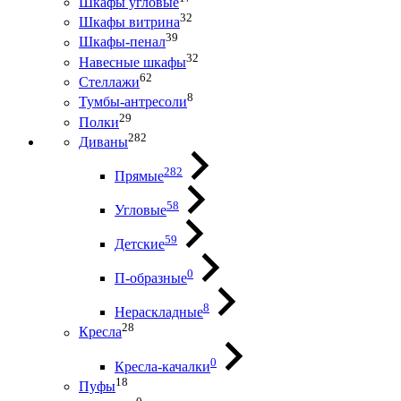
Шкафы угловые
32
Шкафы витрина
39
Шкафы-пенал
32
Навесные шкафы
62
Стеллажи
8
Тумбы-антресоли
29
Полки
282
Диваны
282
Прямые
58
Угловые
59
Детские
0
П-образные
8
Нераскладные
28
Кресла
0
Кресла-качалки
18
Пуфы