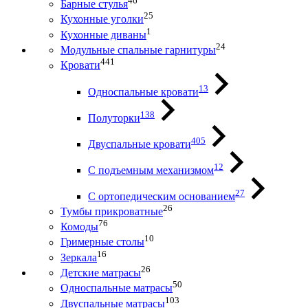
46
Барные стулья
25
Кухонные уголки
1
Кухонные диваны
24
Модульные спальные гарнитуры
441
Кровати
13
Односпальные кровати
138
Полуторки
405
Двуспальные кровати
12
С подъемным механизмом
27
С ортопедическим основанием
26
Тумбы прикроватные
76
Комоды
10
Гримерные столы
16
Зеркала
26
Детские матрасы
50
Односпальные матрасы
103
Двуспальные матрасы