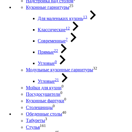
Надстройка над столом
25
Кухонные гарнитуры
13
Для маленьких кухонь
12
Классические
7
Современные
22
Прямые
0
Угловые
32
Модульные кухонные гарнитуры
21
Угловые
0
Мойки для кухни
0
Посудосушители
0
Кухонные фартуки
0
Столешницы
40
Обеденные столы
3
Табуреты
161
Стулья