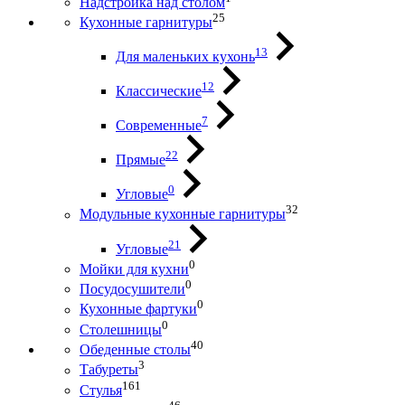
Надстройка над столом
25
Кухонные гарнитуры
13
Для маленьких кухонь
12
Классические
7
Современные
22
Прямые
0
Угловые
32
Модульные кухонные гарнитуры
21
Угловые
0
Мойки для кухни
0
Посудосушители
0
Кухонные фартуки
0
Столешницы
40
Обеденные столы
3
Табуреты
161
Стулья