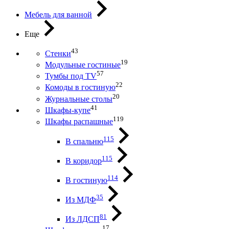
Мебель для ванной
Еще
43
Стенки
19
Модульные гостиные
57
Тумбы под ТV
22
Комоды в гостиную
20
Журнальные столы
41
Шкафы-купе
119
Шкафы распашные
115
В спальню
115
В коридор
114
В гостиную
35
Из МДФ
81
Из ЛДСП
17