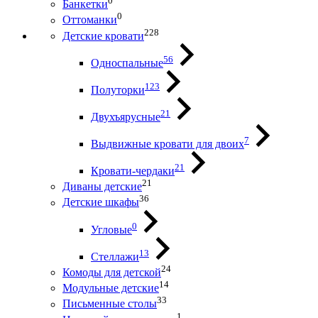
0
Банкетки
0
Оттоманки
228
Детские кровати
56
Односпальные
123
Полуторки
21
Двухъярусные
7
Выдвижные кровати для двоих
21
Кровати-чердаки
21
Диваны детские
36
Детские шкафы
0
Угловые
13
Стеллажи
24
Комоды для детской
14
Модульные детские
33
Письменные столы
1