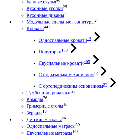
46
Барные стулья
25
Кухонные уголки
1
Кухонные диваны
24
Модульные спальные гарнитуры
441
Кровати
13
Односпальные кровати
138
Полуторки
405
Двуспальные кровати
12
С подъемным механизмом
27
С ортопедическим основанием
26
Тумбы прикроватные
76
Комоды
10
Гримерные столы
16
Зеркала
26
Детские матрасы
50
Односпальные матрасы
103
Двуспальные матрасы