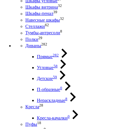
Шкафы угловые
32
Шкафы витрина
39
Шкафы-пенал
32
Навесные шкафы
62
Стеллажи
8
Тумбы-антресоли
29
Полки
282
Диваны
282
Прямые
58
Угловые
59
Детские
0
П-образные
8
Нераскладные
28
Кресла
0
Кресла-качалки
18
Пуфы