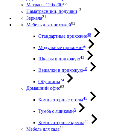
26
Матрасы 120х200
13
Наматрасники, подушки
21
Зеркала
82
Мебель для прихожей
48
Стандартные прихожие
4
Модульные прихожие
43
Шкафы в прихожую
10
Вешалки в прихожую
24
Обувницы
63
Домашний офис
45
Компьютерные столы
3
Тумба с ящиками
35
Компьютерные кресла
54
Мебель для сада