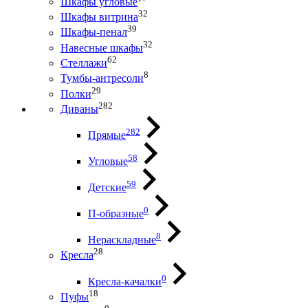
Шкафы угловые
32
Шкафы витрина
39
Шкафы-пенал
32
Навесные шкафы
62
Стеллажи
8
Тумбы-антресоли
29
Полки
282
Диваны
282
Прямые
58
Угловые
59
Детские
0
П-образные
8
Нераскладные
28
Кресла
0
Кресла-качалки
18
Пуфы