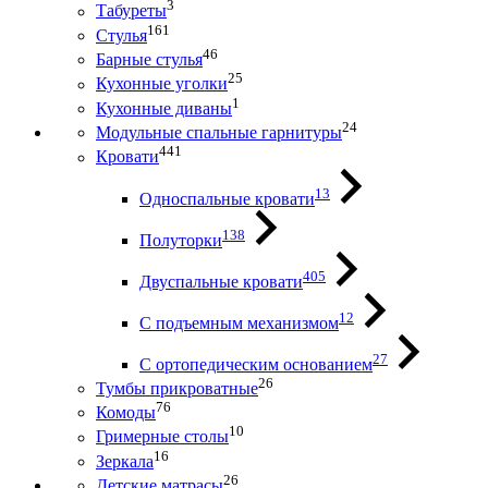
3
Табуреты
161
Стулья
46
Барные стулья
25
Кухонные уголки
1
Кухонные диваны
24
Модульные спальные гарнитуры
441
Кровати
13
Односпальные кровати
138
Полуторки
405
Двуспальные кровати
12
С подъемным механизмом
27
С ортопедическим основанием
26
Тумбы прикроватные
76
Комоды
10
Гримерные столы
16
Зеркала
26
Детские матрасы