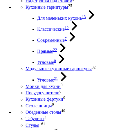
Надстройка над столом
25
Кухонные гарнитуры
13
Для маленьких кухонь
12
Классические
7
Современные
22
Прямые
0
Угловые
32
Модульные кухонные гарнитуры
21
Угловые
0
Мойки для кухни
0
Посудосушители
0
Кухонные фартуки
0
Столешницы
40
Обеденные столы
3
Табуреты
161
Стулья