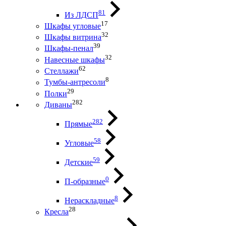
81
Из ЛДСП
17
Шкафы угловые
32
Шкафы витрина
39
Шкафы-пенал
32
Навесные шкафы
62
Стеллажи
8
Тумбы-антресоли
29
Полки
282
Диваны
282
Прямые
58
Угловые
59
Детские
0
П-образные
8
Нераскладные
28
Кресла