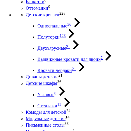
0
Банкетки
0
Оттоманки
228
Детские кровати
56
Односпальные
123
Полуторки
21
Двухъярусные
7
Выдвижные кровати для двоих
21
Кровати-чердаки
21
Диваны детские
36
Детские шкафы
0
Угловые
13
Стеллажи
24
Комоды для детской
14
Модульные детские
33
Письменные столы
1