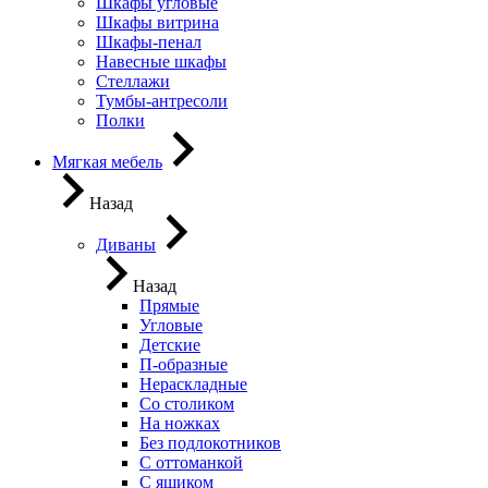
Шкафы угловые
Шкафы витрина
Шкафы-пенал
Навесные шкафы
Стеллажи
Тумбы-антресоли
Полки
Мягкая мебель
Назад
Диваны
Назад
Прямые
Угловые
Детские
П-образные
Нераскладные
Со столиком
На ножках
Без подлокотников
С оттоманкой
С ящиком