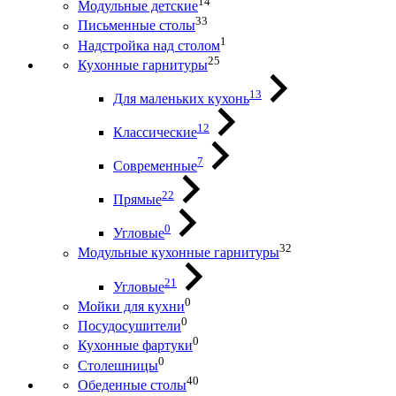
14
Модульные детские
33
Письменные столы
1
Надстройка над столом
25
Кухонные гарнитуры
13
Для маленьких кухонь
12
Классические
7
Современные
22
Прямые
0
Угловые
32
Модульные кухонные гарнитуры
21
Угловые
0
Мойки для кухни
0
Посудосушители
0
Кухонные фартуки
0
Столешницы
40
Обеденные столы