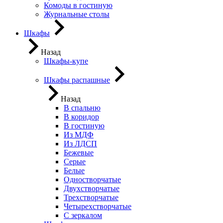
Комоды в гостиную
Журнальные столы
Шкафы
Назад
Шкафы-купе
Шкафы распашные
Назад
В спальню
В коридор
В гостиную
Из МДФ
Из ЛДСП
Бежевые
Серые
Белые
Одностворчатые
Двухстворчатые
Трехстворчатые
Четырехстворчатые
С зеркалом