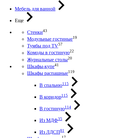
Мебель для ванной
Еще
43
Стенки
19
Модульные гостиные
57
Тумбы под ТV
22
Комоды в гостиную
20
Журнальные столы
41
Шкафы-купе
119
Шкафы распашные
115
В спальню
115
В коридор
114
В гостиную
35
Из МДФ
81
Из ЛДСП
17