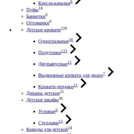
0
Кресла-качалки
18
Пуфы
0
Банкетки
0
Оттоманки
228
Детские кровати
56
Односпальные
123
Полуторки
21
Двухъярусные
7
Выдвижные кровати для двоих
21
Кровати-чердаки
21
Диваны детские
36
Детские шкафы
0
Угловые
13
Стеллажи
24
Комоды для детской