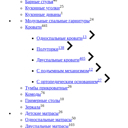
46
Барные стулья
25
Кухонные уголки
1
Кухонные диваны
24
Модульные спальные гарнитуры
441
Кровати
13
Односпальные кровати
138
Полуторки
405
Двуспальные кровати
12
С подъемным механизмом
27
С ортопедическим основанием
26
Тумбы прикроватные
76
Комоды
10
Гримерные столы
16
Зеркала
26
Детские матрасы
50
Односпальные матрасы
103
Двуспальные матрасы