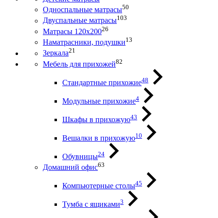
50
Односпальные матрасы
103
Двуспальные матрасы
26
Матрасы 120х200
13
Наматрасники, подушки
21
Зеркала
82
Мебель для прихожей
48
Стандартные прихожие
4
Модульные прихожие
43
Шкафы в прихожую
10
Вешалки в прихожую
24
Обувницы
63
Домашний офис
45
Компьютерные столы
3
Тумба с ящиками