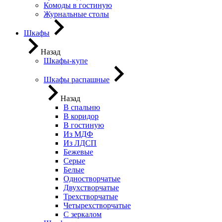
Комоды в гостиную
Журнальные столы
Шкафы
Назад
Шкафы-купе
Шкафы распашные
Назад
В спальню
В коридор
В гостиную
Из МДФ
Из ЛДСП
Бежевые
Серые
Белые
Одностворчатые
Двухстворчатые
Трехстворчатые
Четырехстворчатые
С зеркалом