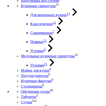
Надстройка над столом
25
Кухонные гарнитуры
13
Для маленьких кухонь
12
Классические
7
Современные
22
Прямые
0
Угловые
32
Модульные кухонные гарнитуры
21
Угловые
0
Мойки для кухни
0
Посудосушители
0
Кухонные фартуки
0
Столешницы
40
Обеденные столы
3
Табуреты
161
Стулья