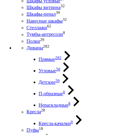
Шкафы угловые
32
Шкафы витрина
39
Шкафы-пенал
32
Навесные шкафы
62
Стеллажи
8
Тумбы-антресоли
29
Полки
282
Диваны
282
Прямые
58
Угловые
59
Детские
0
П-образные
8
Нераскладные
28
Кресла
0
Кресла-качалки
18
Пуфы