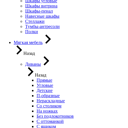
Шкафы угловые
Шкафы витрина
Шкафы-пенал
Навесные шкафы
Стеллажи
Тумбы-антресоли
Полки
Мягкая мебель
Назад
Диваны
Назад
Прямые
Угловые
Детские
П-образные
Нераскладные
Со столиком
На ножках
Без подлокотников
С оттоманкой
С ящиком