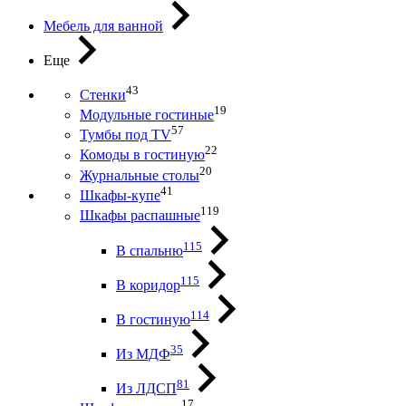
Мебель для ванной
Еще
43
Стенки
19
Модульные гостиные
57
Тумбы под ТV
22
Комоды в гостиную
20
Журнальные столы
41
Шкафы-купе
119
Шкафы распашные
115
В спальню
115
В коридор
114
В гостиную
35
Из МДФ
81
Из ЛДСП
17