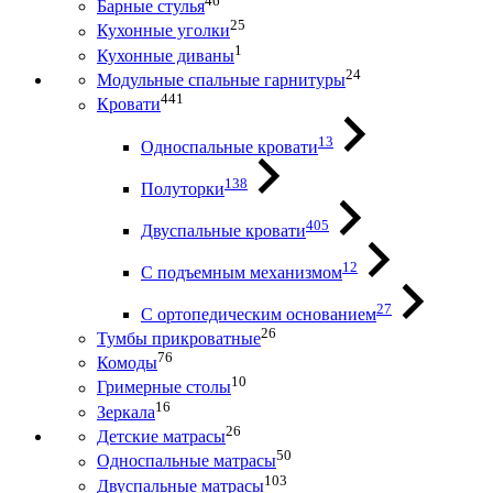
46
Барные стулья
25
Кухонные уголки
1
Кухонные диваны
24
Модульные спальные гарнитуры
441
Кровати
13
Односпальные кровати
138
Полуторки
405
Двуспальные кровати
12
С подъемным механизмом
27
С ортопедическим основанием
26
Тумбы прикроватные
76
Комоды
10
Гримерные столы
16
Зеркала
26
Детские матрасы
50
Односпальные матрасы
103
Двуспальные матрасы