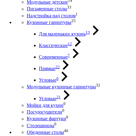
14
Модульные детские
33
Письменные столы
1
Надстройка над столом
25
Кухонные гарнитуры
13
Для маленьких кухонь
12
Классические
7
Современные
22
Прямые
0
Угловые
32
Модульные кухонные гарнитуры
21
Угловые
0
Мойки для кухни
0
Посудосушители
0
Кухонные фартуки
0
Столешницы
40
Обеденные столы