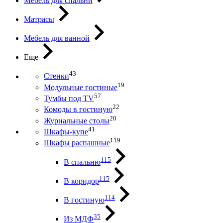
Мебель для спальни
Матрасы
Мебель для ванной
Еще
43
Стенки
19
Модульные гостиные
57
Тумбы под ТV
22
Комоды в гостиную
20
Журнальные столы
41
Шкафы-купе
119
Шкафы распашные
115
В спальню
115
В коридор
114
В гостиную
35
Из МДФ