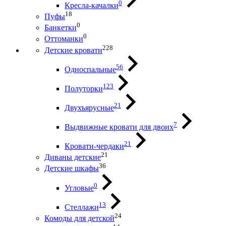
0
Кресла-качалки
18
Пуфы
0
Банкетки
0
Оттоманки
228
Детские кровати
56
Односпальные
123
Полуторки
21
Двухъярусные
7
Выдвижные кровати для двоих
21
Кровати-чердаки
21
Диваны детские
36
Детские шкафы
0
Угловые
13
Стеллажи
24
Комоды для детской