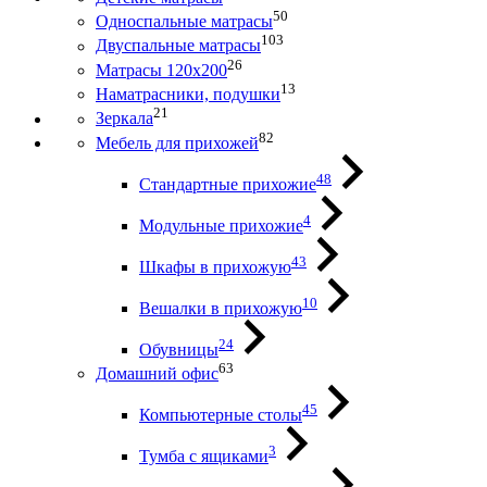
50
Односпальные матрасы
103
Двуспальные матрасы
26
Матрасы 120х200
13
Наматрасники, подушки
21
Зеркала
82
Мебель для прихожей
48
Стандартные прихожие
4
Модульные прихожие
43
Шкафы в прихожую
10
Вешалки в прихожую
24
Обувницы
63
Домашний офис
45
Компьютерные столы
3
Тумба с ящиками