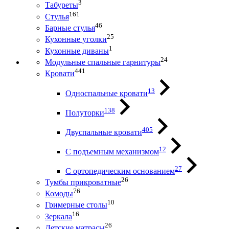
3
Табуреты
161
Стулья
46
Барные стулья
25
Кухонные уголки
1
Кухонные диваны
24
Модульные спальные гарнитуры
441
Кровати
13
Односпальные кровати
138
Полуторки
405
Двуспальные кровати
12
С подъемным механизмом
27
С ортопедическим основанием
26
Тумбы прикроватные
76
Комоды
10
Гримерные столы
16
Зеркала
26
Детские матрасы