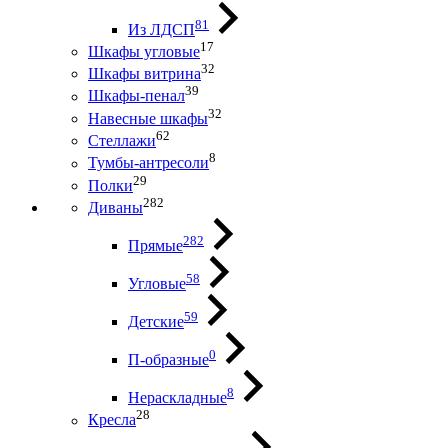
81
Из ЛДСП
17
Шкафы угловые
32
Шкафы витрина
39
Шкафы-пенал
32
Навесные шкафы
62
Стеллажи
8
Тумбы-антресоли
29
Полки
282
Диваны
282
Прямые
58
Угловые
59
Детские
0
П-образные
8
Нераскладные
28
Кресла