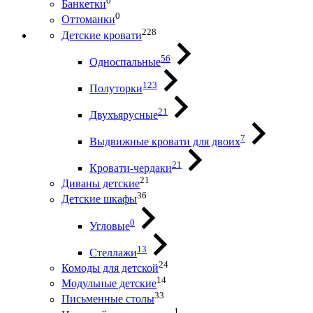
0
Банкетки
0
Оттоманки
228
Детские кровати
56
Односпальные
123
Полуторки
21
Двухъярусные
7
Выдвижные кровати для двоих
21
Кровати-чердаки
21
Диваны детские
36
Детские шкафы
0
Угловые
13
Стеллажи
24
Комоды для детской
14
Модульные детские
33
Письменные столы
1