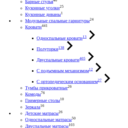
46
Барные стулья
25
Кухонные уголки
1
Кухонные диваны
24
Модульные спальные гарнитуры
441
Кровати
13
Односпальные кровати
138
Полуторки
405
Двуспальные кровати
12
С подъемным механизмом
27
С ортопедическим основанием
26
Тумбы прикроватные
76
Комоды
10
Гримерные столы
16
Зеркала
26
Детские матрасы
50
Односпальные матрасы
103
Двуспальные матрасы