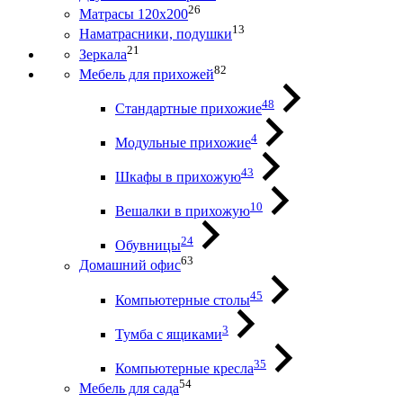
26
Матрасы 120х200
13
Наматрасники, подушки
21
Зеркала
82
Мебель для прихожей
48
Стандартные прихожие
4
Модульные прихожие
43
Шкафы в прихожую
10
Вешалки в прихожую
24
Обувницы
63
Домашний офис
45
Компьютерные столы
3
Тумба с ящиками
35
Компьютерные кресла
54
Мебель для сада