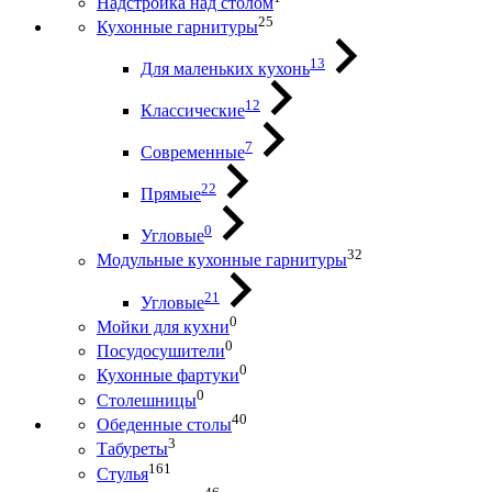
Надстройка над столом
25
Кухонные гарнитуры
13
Для маленьких кухонь
12
Классические
7
Современные
22
Прямые
0
Угловые
32
Модульные кухонные гарнитуры
21
Угловые
0
Мойки для кухни
0
Посудосушители
0
Кухонные фартуки
0
Столешницы
40
Обеденные столы
3
Табуреты
161
Стулья