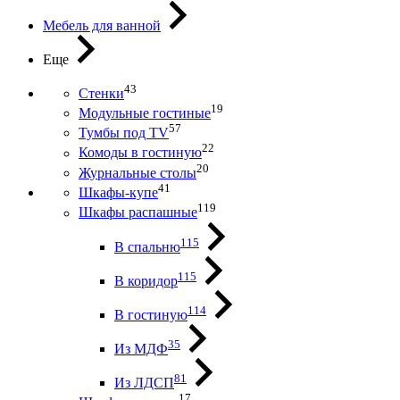
Мебель для ванной
Еще
43
Стенки
19
Модульные гостиные
57
Тумбы под ТV
22
Комоды в гостиную
20
Журнальные столы
41
Шкафы-купе
119
Шкафы распашные
115
В спальню
115
В коридор
114
В гостиную
35
Из МДФ
81
Из ЛДСП
17