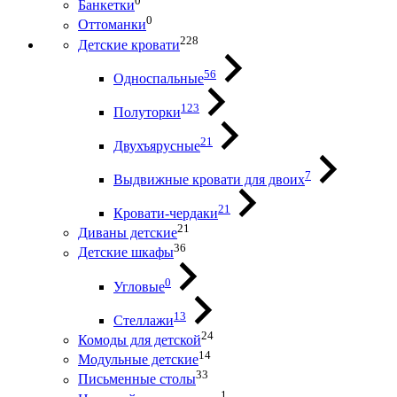
0
Банкетки
0
Оттоманки
228
Детские кровати
56
Односпальные
123
Полуторки
21
Двухъярусные
7
Выдвижные кровати для двоих
21
Кровати-чердаки
21
Диваны детские
36
Детские шкафы
0
Угловые
13
Стеллажи
24
Комоды для детской
14
Модульные детские
33
Письменные столы
1