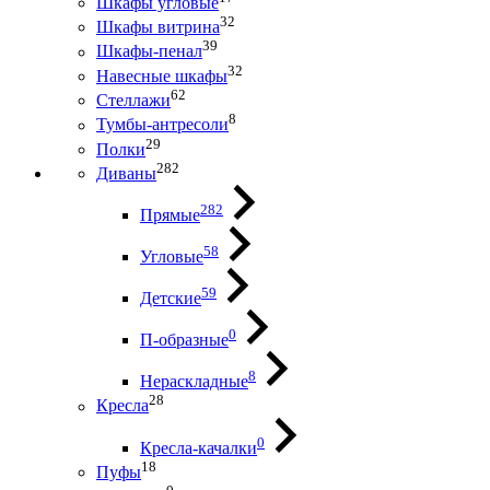
Шкафы угловые
32
Шкафы витрина
39
Шкафы-пенал
32
Навесные шкафы
62
Стеллажи
8
Тумбы-антресоли
29
Полки
282
Диваны
282
Прямые
58
Угловые
59
Детские
0
П-образные
8
Нераскладные
28
Кресла
0
Кресла-качалки
18
Пуфы