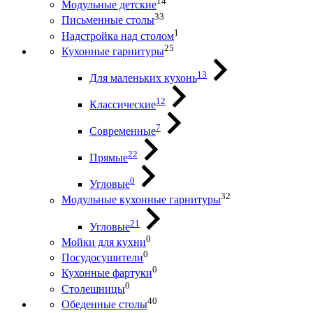
14
Модульные детские
33
Письменные столы
1
Надстройка над столом
25
Кухонные гарнитуры
13
Для маленьких кухонь
12
Классические
7
Современные
22
Прямые
0
Угловые
32
Модульные кухонные гарнитуры
21
Угловые
0
Мойки для кухни
0
Посудосушители
0
Кухонные фартуки
0
Столешницы
40
Обеденные столы