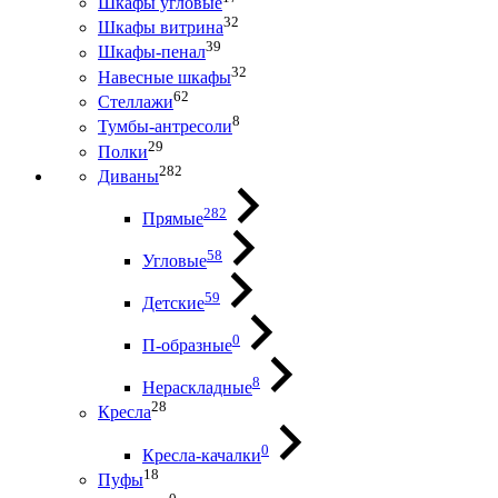
Шкафы угловые
32
Шкафы витрина
39
Шкафы-пенал
32
Навесные шкафы
62
Стеллажи
8
Тумбы-антресоли
29
Полки
282
Диваны
282
Прямые
58
Угловые
59
Детские
0
П-образные
8
Нераскладные
28
Кресла
0
Кресла-качалки
18
Пуфы