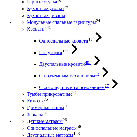
46
Барные стулья
25
Кухонные уголки
1
Кухонные диваны
24
Модульные спальные гарнитуры
441
Кровати
13
Односпальные кровати
138
Полуторки
405
Двуспальные кровати
12
С подъемным механизмом
27
С ортопедическим основанием
26
Тумбы прикроватные
76
Комоды
10
Гримерные столы
16
Зеркала
26
Детские матрасы
50
Односпальные матрасы
103
Двуспальные матрасы