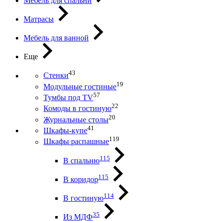
Мебель для спальни
Матрасы
Мебель для ванной
Еще
43
Стенки
19
Модульные гостиные
57
Тумбы под ТV
22
Комоды в гостиную
20
Журнальные столы
41
Шкафы-купе
119
Шкафы распашные
115
В спальню
115
В коридор
114
В гостиную
35
Из МДФ