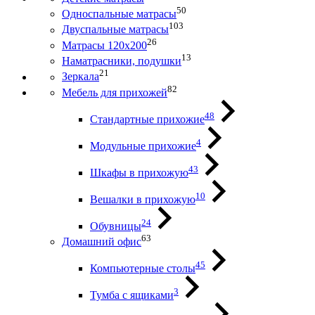
50
Односпальные матрасы
103
Двуспальные матрасы
26
Матрасы 120х200
13
Наматрасники, подушки
21
Зеркала
82
Мебель для прихожей
48
Стандартные прихожие
4
Модульные прихожие
43
Шкафы в прихожую
10
Вешалки в прихожую
24
Обувницы
63
Домашний офис
45
Компьютерные столы
3
Тумба с ящиками