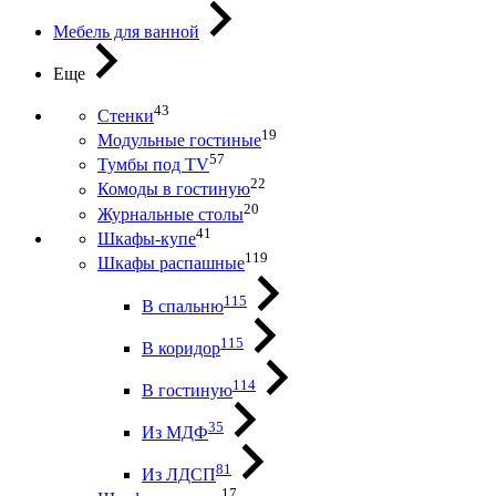
Мебель для ванной
Еще
43
Стенки
19
Модульные гостиные
57
Тумбы под ТV
22
Комоды в гостиную
20
Журнальные столы
41
Шкафы-купе
119
Шкафы распашные
115
В спальню
115
В коридор
114
В гостиную
35
Из МДФ
81
Из ЛДСП
17