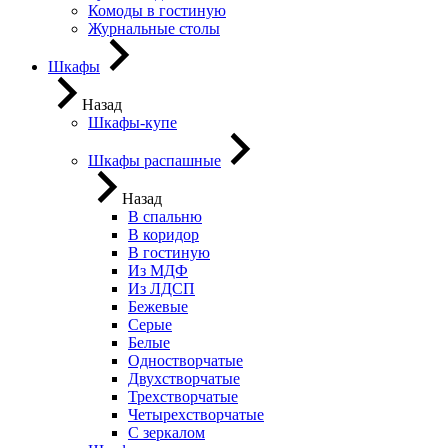
Комоды в гостиную
Журнальные столы
Шкафы
Назад
Шкафы-купе
Шкафы распашные
Назад
В спальню
В коридор
В гостиную
Из МДФ
Из ЛДСП
Бежевые
Серые
Белые
Одностворчатые
Двухстворчатые
Трехстворчатые
Четырехстворчатые
С зеркалом