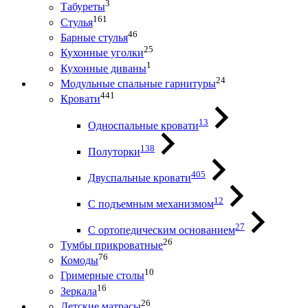
3
Табуреты
161
Стулья
46
Барные стулья
25
Кухонные уголки
1
Кухонные диваны
24
Модульные спальные гарнитуры
441
Кровати
13
Односпальные кровати
138
Полуторки
405
Двуспальные кровати
12
С подъемным механизмом
27
С ортопедическим основанием
26
Тумбы прикроватные
76
Комоды
10
Гримерные столы
16
Зеркала
26
Детские матрасы