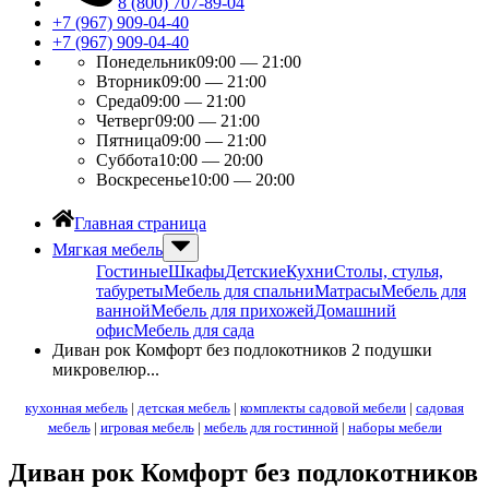
8 (800) 707-89-04
+7 (967) 909-04-40
+7 (967) 909-04-40
Понедельник
09:00 — 21:00
Вторник
09:00 — 21:00
Среда
09:00 — 21:00
Четверг
09:00 — 21:00
Пятница
09:00 — 21:00
Суббота
10:00 — 20:00
Воскресенье
10:00 — 20:00
Главная страница
Мягкая мебель
Гостиные
Шкафы
Детские
Кухни
Столы, стулья,
табуреты
Мебель для спальни
Матрасы
Мебель для
ванной
Мебель для прихожей
Домашний
офис
Мебель для сада
Диван рок Комфорт без подлокотников 2 подушки
микровелюр...
кухонная мебель
|
детская мебель
|
комплекты садовой мебели
|
садовая
мебель
|
игровая мебель
|
мебель для гостинной
|
наборы мебели
Диван рок Комфорт без подлокотников