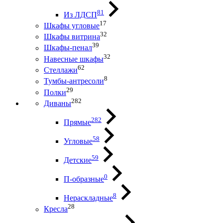
81
Из ЛДСП
17
Шкафы угловые
32
Шкафы витрина
39
Шкафы-пенал
32
Навесные шкафы
62
Стеллажи
8
Тумбы-антресоли
29
Полки
282
Диваны
282
Прямые
58
Угловые
59
Детские
0
П-образные
8
Нераскладные
28
Кресла