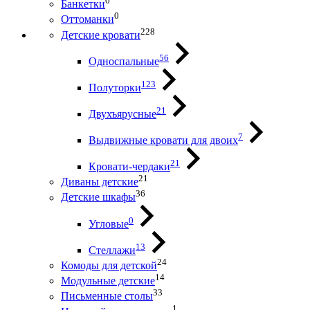
0
Банкетки
0
Оттоманки
228
Детские кровати
56
Односпальные
123
Полуторки
21
Двухъярусные
7
Выдвижные кровати для двоих
21
Кровати-чердаки
21
Диваны детские
36
Детские шкафы
0
Угловые
13
Стеллажи
24
Комоды для детской
14
Модульные детские
33
Письменные столы
1