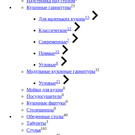
Надстройка над столом
25
Кухонные гарнитуры
13
Для маленьких кухонь
12
Классические
7
Современные
22
Прямые
0
Угловые
32
Модульные кухонные гарнитуры
21
Угловые
0
Мойки для кухни
0
Посудосушители
0
Кухонные фартуки
0
Столешницы
40
Обеденные столы
3
Табуреты
161
Стулья