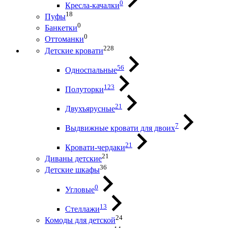
0
Кресла-качалки
18
Пуфы
0
Банкетки
0
Оттоманки
228
Детские кровати
56
Односпальные
123
Полуторки
21
Двухъярусные
7
Выдвижные кровати для двоих
21
Кровати-чердаки
21
Диваны детские
36
Детские шкафы
0
Угловые
13
Стеллажи
24
Комоды для детской