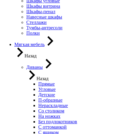
Шкафы угловые
Шкафы витрина
Шкафы-пенал
Навесные шкафы
Стеллажи
Тумбы-антресоли
Полки
Мягкая мебель
Назад
Диваны
Назад
Прямые
Угловые
Детские
П-образные
Нераскладные
Со столиком
На ножках
Без подлокотников
С оттоманкой
С ящиком