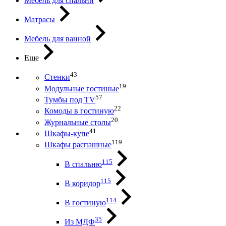
Мебель для спальни
Матрасы
Мебель для ванной
Еще
43
Стенки
19
Модульные гостиные
57
Тумбы под ТV
22
Комоды в гостиную
20
Журнальные столы
41
Шкафы-купе
119
Шкафы распашные
115
В спальню
115
В коридор
114
В гостиную
35
Из МДФ