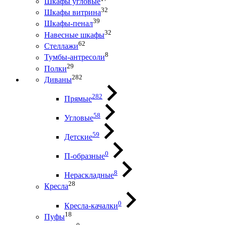
Шкафы угловые
32
Шкафы витрина
39
Шкафы-пенал
32
Навесные шкафы
62
Стеллажи
8
Тумбы-антресоли
29
Полки
282
Диваны
282
Прямые
58
Угловые
59
Детские
0
П-образные
8
Нераскладные
28
Кресла
0
Кресла-качалки
18
Пуфы