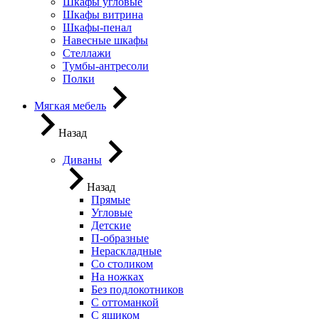
Шкафы угловые
Шкафы витрина
Шкафы-пенал
Навесные шкафы
Стеллажи
Тумбы-антресоли
Полки
Мягкая мебель
Назад
Диваны
Назад
Прямые
Угловые
Детские
П-образные
Нераскладные
Со столиком
На ножках
Без подлокотников
С оттоманкой
С ящиком