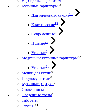
Надстройка над столом
25
Кухонные гарнитуры
13
Для маленьких кухонь
12
Классические
7
Современные
22
Прямые
0
Угловые
32
Модульные кухонные гарнитуры
21
Угловые
0
Мойки для кухни
0
Посудосушители
0
Кухонные фартуки
0
Столешницы
40
Обеденные столы
3
Табуреты
161
Стулья