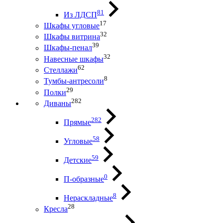
81
Из ЛДСП
17
Шкафы угловые
32
Шкафы витрина
39
Шкафы-пенал
32
Навесные шкафы
62
Стеллажи
8
Тумбы-антресоли
29
Полки
282
Диваны
282
Прямые
58
Угловые
59
Детские
0
П-образные
8
Нераскладные
28
Кресла