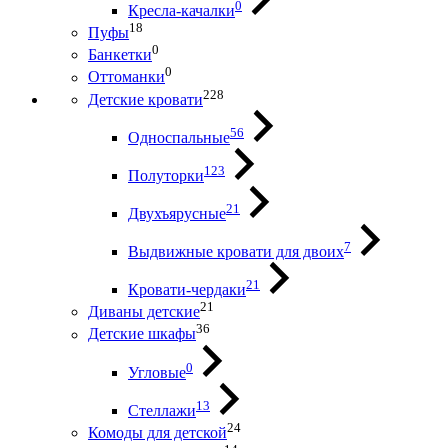
0
Кресла-качалки
18
Пуфы
0
Банкетки
0
Оттоманки
228
Детские кровати
56
Односпальные
123
Полуторки
21
Двухъярусные
7
Выдвижные кровати для двоих
21
Кровати-чердаки
21
Диваны детские
36
Детские шкафы
0
Угловые
13
Стеллажи
24
Комоды для детской