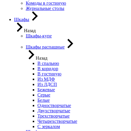
Комоды в гостиную
Журнальные столы
Шкафы
Назад
Шкафы-купе
Шкафы распашные
Назад
В спальню
В коридор
В гостиную
Из МДФ
Из ЛДСП
Бежевые
Серые
Белые
Одностворчатые
Двухстворчатые
Трехстворчатые
Четырехстворчатые
С зеркалом