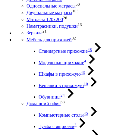
50
Односпальные матрасы
103
Двуспальные матрасы
26
Матрасы 120х200
13
Наматрасники, подушки
21
Зеркала
82
Мебель для прихожей
48
Стандартные прихожие
4
Модульные прихожие
43
Шкафы в прихожую
10
Вешалки в прихожую
24
Обувницы
63
Домашний офис
45
Компьютерные столы
3
Тумба с ящиками