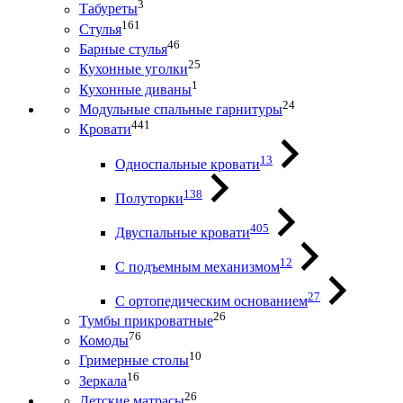
3
Табуреты
161
Стулья
46
Барные стулья
25
Кухонные уголки
1
Кухонные диваны
24
Модульные спальные гарнитуры
441
Кровати
13
Односпальные кровати
138
Полуторки
405
Двуспальные кровати
12
С подъемным механизмом
27
С ортопедическим основанием
26
Тумбы прикроватные
76
Комоды
10
Гримерные столы
16
Зеркала
26
Детские матрасы