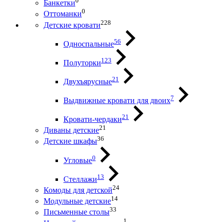
0
Банкетки
0
Оттоманки
228
Детские кровати
56
Односпальные
123
Полуторки
21
Двухъярусные
7
Выдвижные кровати для двоих
21
Кровати-чердаки
21
Диваны детские
36
Детские шкафы
0
Угловые
13
Стеллажи
24
Комоды для детской
14
Модульные детские
33
Письменные столы
1