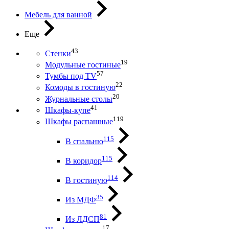
Мебель для ванной
Еще
43
Стенки
19
Модульные гостиные
57
Тумбы под ТV
22
Комоды в гостиную
20
Журнальные столы
41
Шкафы-купе
119
Шкафы распашные
115
В спальню
115
В коридор
114
В гостиную
35
Из МДФ
81
Из ЛДСП
17