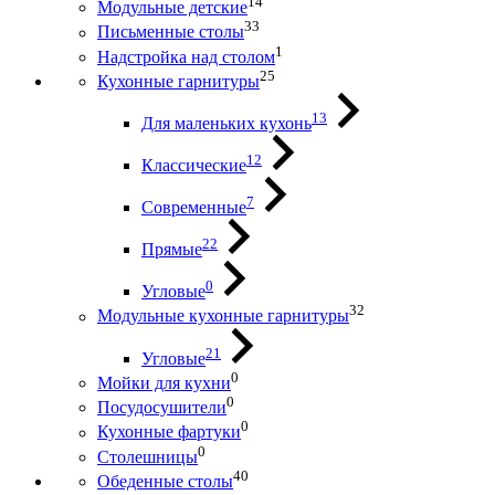
14
Модульные детские
33
Письменные столы
1
Надстройка над столом
25
Кухонные гарнитуры
13
Для маленьких кухонь
12
Классические
7
Современные
22
Прямые
0
Угловые
32
Модульные кухонные гарнитуры
21
Угловые
0
Мойки для кухни
0
Посудосушители
0
Кухонные фартуки
0
Столешницы
40
Обеденные столы