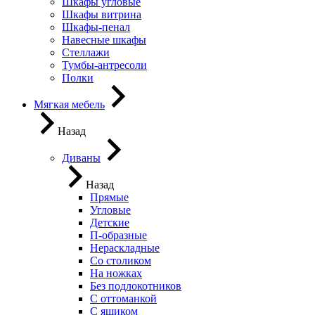
Шкафы угловые
Шкафы витрина
Шкафы-пенал
Навесные шкафы
Стеллажи
Тумбы-антресоли
Полки
Мягкая мебель
Назад
Диваны
Назад
Прямые
Угловые
Детские
П-образные
Нераскладные
Со столиком
На ножках
Без подлокотников
С оттоманкой
С ящиком