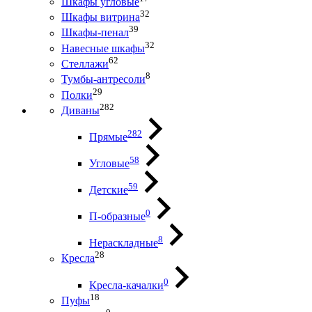
Шкафы угловые
32
Шкафы витрина
39
Шкафы-пенал
32
Навесные шкафы
62
Стеллажи
8
Тумбы-антресоли
29
Полки
282
Диваны
282
Прямые
58
Угловые
59
Детские
0
П-образные
8
Нераскладные
28
Кресла
0
Кресла-качалки
18
Пуфы