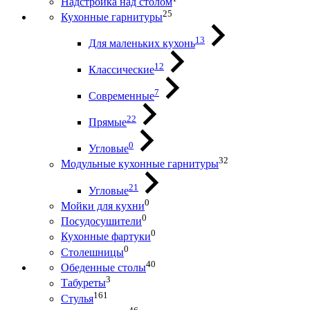
Надстройка над столом
25
Кухонные гарнитуры
13
Для маленьких кухонь
12
Классические
7
Современные
22
Прямые
0
Угловые
32
Модульные кухонные гарнитуры
21
Угловые
0
Мойки для кухни
0
Посудосушители
0
Кухонные фартуки
0
Столешницы
40
Обеденные столы
3
Табуреты
161
Стулья