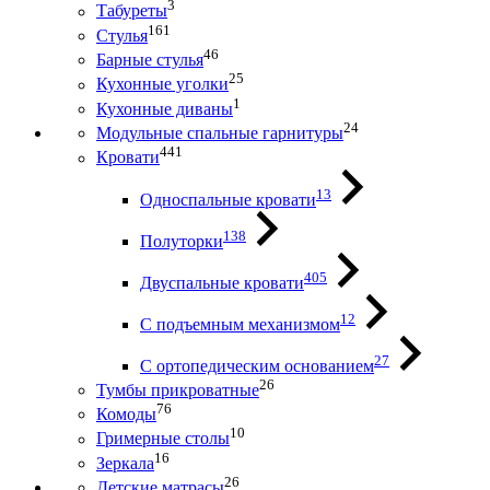
3
Табуреты
161
Стулья
46
Барные стулья
25
Кухонные уголки
1
Кухонные диваны
24
Модульные спальные гарнитуры
441
Кровати
13
Односпальные кровати
138
Полуторки
405
Двуспальные кровати
12
С подъемным механизмом
27
С ортопедическим основанием
26
Тумбы прикроватные
76
Комоды
10
Гримерные столы
16
Зеркала
26
Детские матрасы