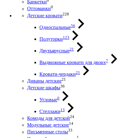
0
Банкетки
0
Оттоманки
228
Детские кровати
56
Односпальные
123
Полуторки
21
Двухъярусные
7
Выдвижные кровати для двоих
21
Кровати-чердаки
21
Диваны детские
36
Детские шкафы
0
Угловые
13
Стеллажи
24
Комоды для детской
14
Модульные детские
33
Письменные столы
1