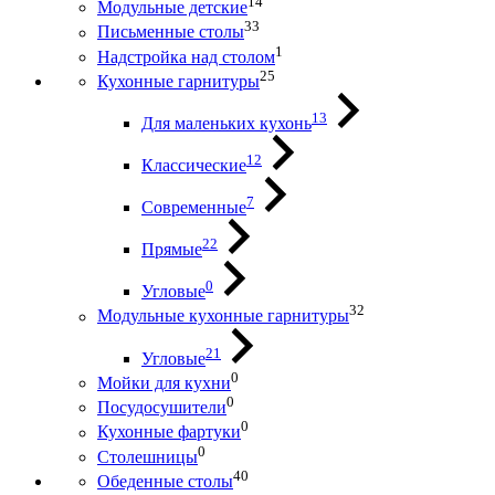
14
Модульные детские
33
Письменные столы
1
Надстройка над столом
25
Кухонные гарнитуры
13
Для маленьких кухонь
12
Классические
7
Современные
22
Прямые
0
Угловые
32
Модульные кухонные гарнитуры
21
Угловые
0
Мойки для кухни
0
Посудосушители
0
Кухонные фартуки
0
Столешницы
40
Обеденные столы