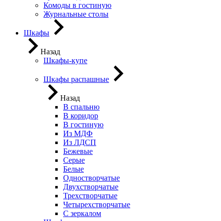
Комоды в гостиную
Журнальные столы
Шкафы
Назад
Шкафы-купе
Шкафы распашные
Назад
В спальню
В коридор
В гостиную
Из МДФ
Из ЛДСП
Бежевые
Серые
Белые
Одностворчатые
Двухстворчатые
Трехстворчатые
Четырехстворчатые
С зеркалом