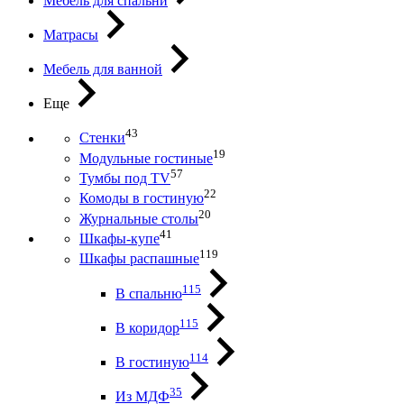
Мебель для спальни
Матрасы
Мебель для ванной
Еще
43
Стенки
19
Модульные гостиные
57
Тумбы под ТV
22
Комоды в гостиную
20
Журнальные столы
41
Шкафы-купе
119
Шкафы распашные
115
В спальню
115
В коридор
114
В гостиную
35
Из МДФ