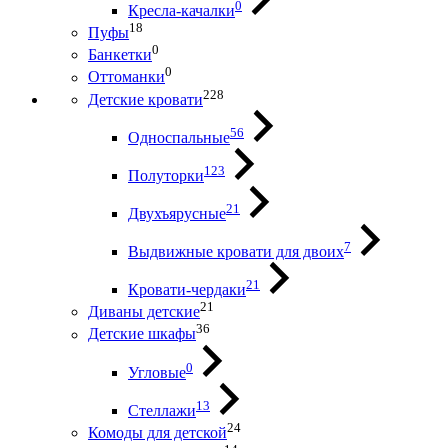
0
Кресла-качалки
18
Пуфы
0
Банкетки
0
Оттоманки
228
Детские кровати
56
Односпальные
123
Полуторки
21
Двухъярусные
7
Выдвижные кровати для двоих
21
Кровати-чердаки
21
Диваны детские
36
Детские шкафы
0
Угловые
13
Стеллажи
24
Комоды для детской