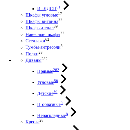
81
Из ЛДСП
17
Шкафы угловые
32
Шкафы витрина
39
Шкафы-пенал
32
Навесные шкафы
62
Стеллажи
8
Тумбы-антресоли
29
Полки
282
Диваны
282
Прямые
58
Угловые
59
Детские
0
П-образные
8
Нераскладные
28
Кресла