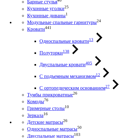
46
Барные стулья
25
Кухонные уголки
1
Кухонные диваны
24
Модульные спальные гарнитуры
441
Кровати
13
Односпальные кровати
138
Полуторки
405
Двуспальные кровати
12
С подъемным механизмом
27
С ортопедическим основанием
26
Тумбы прикроватные
76
Комоды
10
Гримерные столы
16
Зеркала
26
Детские матрасы
50
Односпальные матрасы
103
Двуспальные матрасы