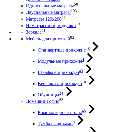
50
Односпальные матрасы
103
Двуспальные матрасы
26
Матрасы 120х200
13
Наматрасники, подушки
21
Зеркала
82
Мебель для прихожей
48
Стандартные прихожие
4
Модульные прихожие
43
Шкафы в прихожую
10
Вешалки в прихожую
24
Обувницы
63
Домашний офис
45
Компьютерные столы
3
Тумба с ящиками