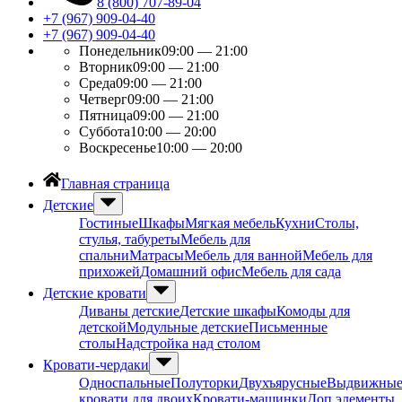
8 (800) 707-89-04
+7 (967) 909-04-40
+7 (967) 909-04-40
Понедельник
09:00 — 21:00
Вторник
09:00 — 21:00
Среда
09:00 — 21:00
Четверг
09:00 — 21:00
Пятница
09:00 — 21:00
Суббота
10:00 — 20:00
Воскресенье
10:00 — 20:00
Главная страница
Детские
Гостиные
Шкафы
Мягкая мебель
Кухни
Столы,
стулья, табуреты
Мебель для
спальни
Матрасы
Мебель для ванной
Мебель для
прихожей
Домашний офис
Мебель для сада
Детские кровати
Диваны детские
Детские шкафы
Комоды для
детской
Модульные детские
Письменные
столы
Надстройка над столом
Кровати-чердаки
Односпальные
Полуторки
Двухъярусные
Выдвижны
кровати для двоих
Кровати-машинки
Доп элементы