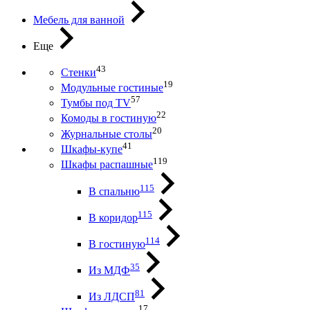
Мебель для ванной
Еще
43
Стенки
19
Модульные гостиные
57
Тумбы под ТV
22
Комоды в гостиную
20
Журнальные столы
41
Шкафы-купе
119
Шкафы распашные
115
В спальню
115
В коридор
114
В гостиную
35
Из МДФ
81
Из ЛДСП
17