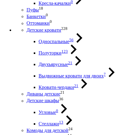
0
Кресла-качалки
18
Пуфы
0
Банкетки
0
Оттоманки
228
Детские кровати
56
Односпальные
123
Полуторки
21
Двухъярусные
7
Выдвижные кровати для двоих
21
Кровати-чердаки
21
Диваны детские
36
Детские шкафы
0
Угловые
13
Стеллажи
24
Комоды для детской