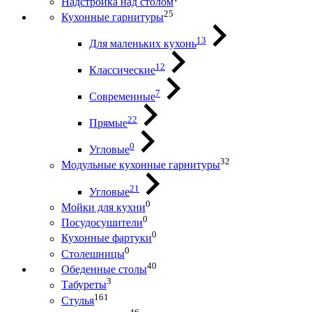
Надстройка над столом
25
Кухонные гарнитуры
13
Для маленьких кухонь
12
Классические
7
Современные
22
Прямые
0
Угловые
32
Модульные кухонные гарнитуры
21
Угловые
0
Мойки для кухни
0
Посудосушители
0
Кухонные фартуки
0
Столешницы
40
Обеденные столы
3
Табуреты
161
Стулья