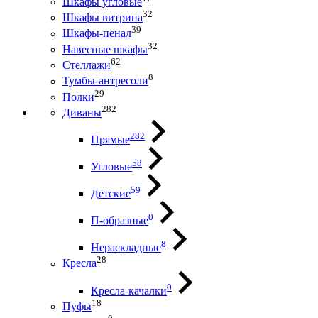
Шкафы угловые
32
Шкафы витрина
39
Шкафы-пенал
32
Навесные шкафы
62
Стеллажи
8
Тумбы-антресоли
29
Полки
282
Диваны
282
Прямые
58
Угловые
59
Детские
0
П-образные
8
Нераскладные
28
Кресла
0
Кресла-качалки
18
Пуфы