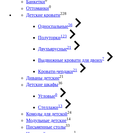
0
Банкетки
0
Оттоманки
228
Детские кровати
56
Односпальные
123
Полуторки
21
Двухъярусные
7
Выдвижные кровати для двоих
21
Кровати-чердаки
21
Диваны детские
36
Детские шкафы
0
Угловые
13
Стеллажи
24
Комоды для детской
14
Модульные детские
33
Письменные столы
1