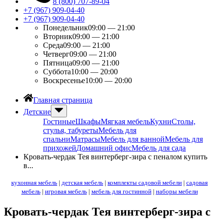
8 (800) 707-89-04
+7 (967) 909-04-40
+7 (967) 909-04-40
Понедельник
09:00 — 21:00
Вторник
09:00 — 21:00
Среда
09:00 — 21:00
Четверг
09:00 — 21:00
Пятница
09:00 — 21:00
Суббота
10:00 — 20:00
Воскресенье
10:00 — 20:00
Главная страница
Детские
Гостиные
Шкафы
Мягкая мебель
Кухни
Столы,
стулья, табуреты
Мебель для
спальни
Матрасы
Мебель для ванной
Мебель для
прихожей
Домашний офис
Мебель для сада
Кровать-чердак Тея винтерберг-зира с пеналом купить
в...
кухонная мебель
|
детская мебель
|
комплекты садовой мебели
|
садовая
мебель
|
игровая мебель
|
мебель для гостинной
|
наборы мебели
Кровать-чердак Тея винтерберг-зира с