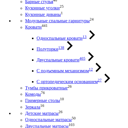
46
Барные стулья
25
Кухонные уголки
1
Кухонные диваны
24
Модульные спальные гарнитуры
441
Кровати
13
Односпальные кровати
138
Полуторки
405
Двуспальные кровати
12
С подъемным механизмом
27
С ортопедическим основанием
26
Тумбы прикроватные
76
Комоды
10
Гримерные столы
16
Зеркала
26
Детские матрасы
50
Односпальные матрасы
103
Двуспальные матрасы