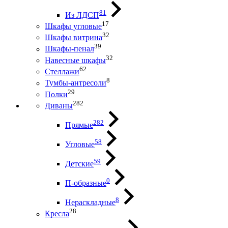
81
Из ЛДСП
17
Шкафы угловые
32
Шкафы витрина
39
Шкафы-пенал
32
Навесные шкафы
62
Стеллажи
8
Тумбы-антресоли
29
Полки
282
Диваны
282
Прямые
58
Угловые
59
Детские
0
П-образные
8
Нераскладные
28
Кресла