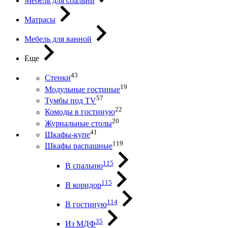
Мебель для спальни
Матрасы
Мебель для ванной
Еще
43
Стенки
19
Модульные гостиные
57
Тумбы под ТV
22
Комоды в гостиную
20
Журнальные столы
41
Шкафы-купе
119
Шкафы распашные
115
В спальню
115
В коридор
114
В гостиную
35
Из МДФ