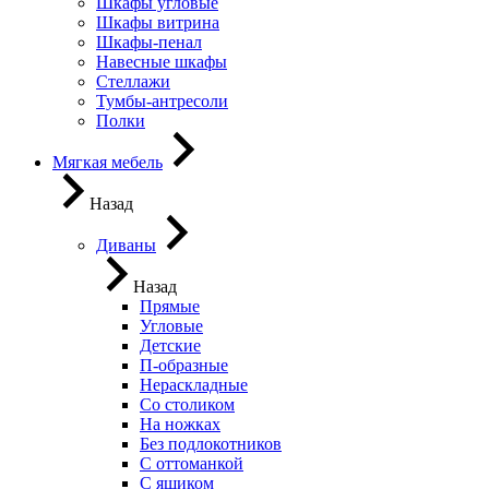
Шкафы угловые
Шкафы витрина
Шкафы-пенал
Навесные шкафы
Стеллажи
Тумбы-антресоли
Полки
Мягкая мебель
Назад
Диваны
Назад
Прямые
Угловые
Детские
П-образные
Нераскладные
Со столиком
На ножках
Без подлокотников
С оттоманкой
С ящиком