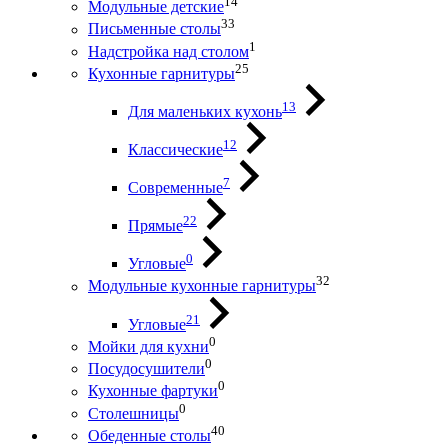
14
Модульные детские
33
Письменные столы
1
Надстройка над столом
25
Кухонные гарнитуры
13
Для маленьких кухонь
12
Классические
7
Современные
22
Прямые
0
Угловые
32
Модульные кухонные гарнитуры
21
Угловые
0
Мойки для кухни
0
Посудосушители
0
Кухонные фартуки
0
Столешницы
40
Обеденные столы