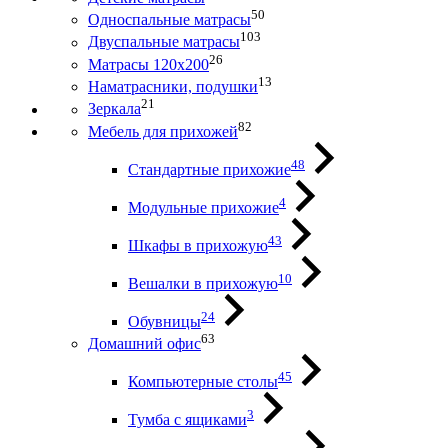
50
Односпальные матрасы
103
Двуспальные матрасы
26
Матрасы 120х200
13
Наматрасники, подушки
21
Зеркала
82
Мебель для прихожей
48
Стандартные прихожие
4
Модульные прихожие
43
Шкафы в прихожую
10
Вешалки в прихожую
24
Обувницы
63
Домашний офис
45
Компьютерные столы
3
Тумба с ящиками