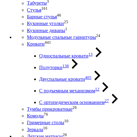
3
Табуреты
161
Стулья
46
Барные стулья
25
Кухонные уголки
1
Кухонные диваны
24
Модульные спальные гарнитуры
441
Кровати
13
Односпальные кровати
138
Полуторки
405
Двуспальные кровати
12
С подъемным механизмом
27
С ортопедическим основанием
26
Тумбы прикроватные
76
Комоды
10
Гримерные столы
16
Зеркала
26
Детские матрасы