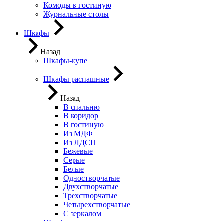
Комоды в гостиную
Журнальные столы
Шкафы
Назад
Шкафы-купе
Шкафы распашные
Назад
В спальню
В коридор
В гостиную
Из МДФ
Из ЛДСП
Бежевые
Серые
Белые
Одностворчатые
Двухстворчатые
Трехстворчатые
Четырехстворчатые
С зеркалом