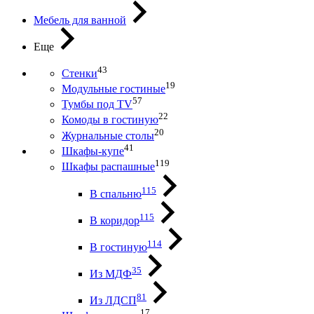
Мебель для ванной
Еще
43
Стенки
19
Модульные гостиные
57
Тумбы под ТV
22
Комоды в гостиную
20
Журнальные столы
41
Шкафы-купе
119
Шкафы распашные
115
В спальню
115
В коридор
114
В гостиную
35
Из МДФ
81
Из ЛДСП
17