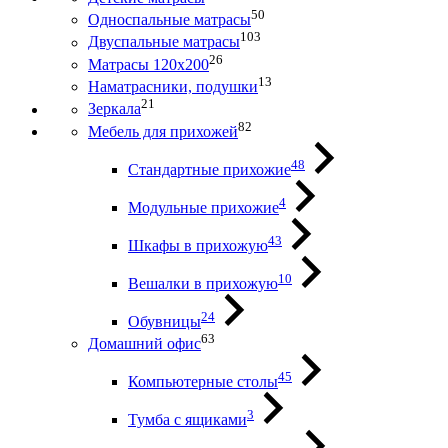
50
Односпальные матрасы
103
Двуспальные матрасы
26
Матрасы 120х200
13
Наматрасники, подушки
21
Зеркала
82
Мебель для прихожей
48
Стандартные прихожие
4
Модульные прихожие
43
Шкафы в прихожую
10
Вешалки в прихожую
24
Обувницы
63
Домашний офис
45
Компьютерные столы
3
Тумба с ящиками