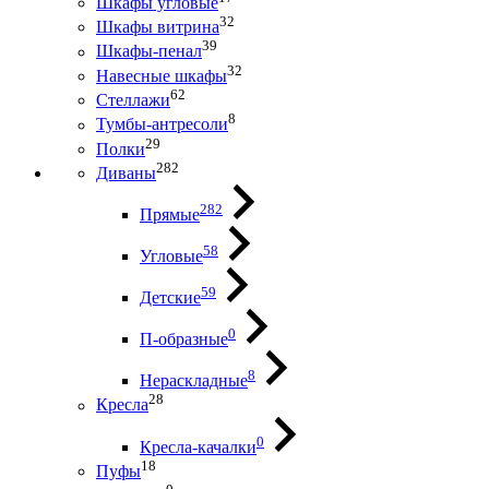
Шкафы угловые
32
Шкафы витрина
39
Шкафы-пенал
32
Навесные шкафы
62
Стеллажи
8
Тумбы-антресоли
29
Полки
282
Диваны
282
Прямые
58
Угловые
59
Детские
0
П-образные
8
Нераскладные
28
Кресла
0
Кресла-качалки
18
Пуфы