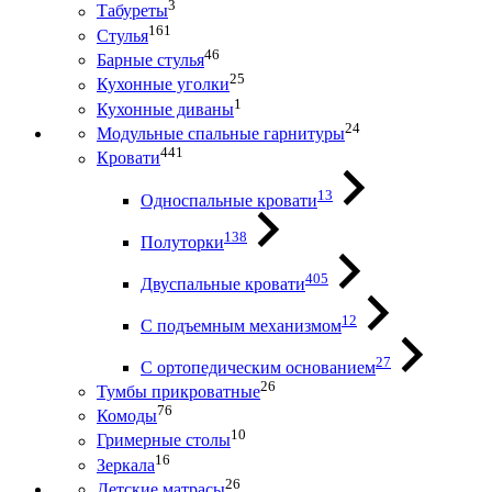
3
Табуреты
161
Стулья
46
Барные стулья
25
Кухонные уголки
1
Кухонные диваны
24
Модульные спальные гарнитуры
441
Кровати
13
Односпальные кровати
138
Полуторки
405
Двуспальные кровати
12
С подъемным механизмом
27
С ортопедическим основанием
26
Тумбы прикроватные
76
Комоды
10
Гримерные столы
16
Зеркала
26
Детские матрасы