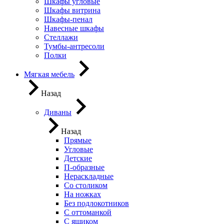
Шкафы угловые
Шкафы витрина
Шкафы-пенал
Навесные шкафы
Стеллажи
Тумбы-антресоли
Полки
Мягкая мебель
Назад
Диваны
Назад
Прямые
Угловые
Детские
П-образные
Нераскладные
Со столиком
На ножках
Без подлокотников
С оттоманкой
С ящиком