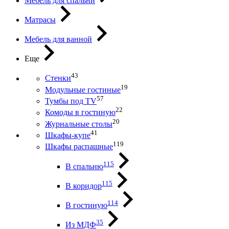
Мебель для спальни
Матрасы
Мебель для ванной
Еще
43
Стенки
19
Модульные гостиные
57
Тумбы под ТV
22
Комоды в гостиную
20
Журнальные столы
41
Шкафы-купе
119
Шкафы распашные
115
В спальню
115
В коридор
114
В гостиную
35
Из МДФ