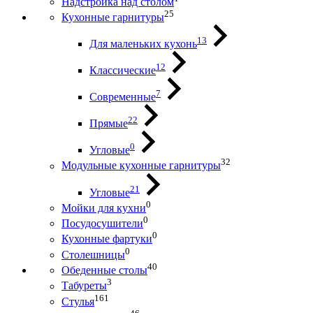
Надстройка над столом
25
Кухонные гарнитуры
13
Для маленьких кухонь
12
Классические
7
Современные
22
Прямые
0
Угловые
32
Модульные кухонные гарнитуры
21
Угловые
0
Мойки для кухни
0
Посудосушители
0
Кухонные фартуки
0
Столешницы
40
Обеденные столы
3
Табуреты
161
Стулья