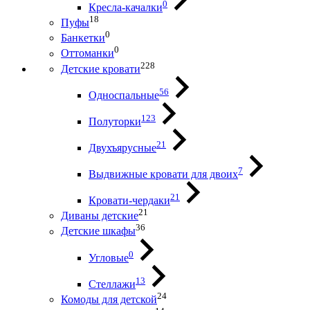
0
Кресла-качалки
18
Пуфы
0
Банкетки
0
Оттоманки
228
Детские кровати
56
Односпальные
123
Полуторки
21
Двухъярусные
7
Выдвижные кровати для двоих
21
Кровати-чердаки
21
Диваны детские
36
Детские шкафы
0
Угловые
13
Стеллажи
24
Комоды для детской