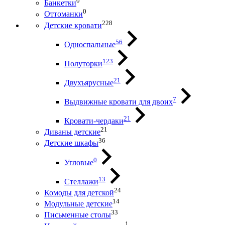
0
Банкетки
0
Оттоманки
228
Детские кровати
56
Односпальные
123
Полуторки
21
Двухъярусные
7
Выдвижные кровати для двоих
21
Кровати-чердаки
21
Диваны детские
36
Детские шкафы
0
Угловые
13
Стеллажи
24
Комоды для детской
14
Модульные детские
33
Письменные столы
1