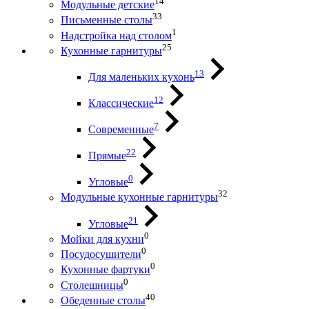
14
Модульные детские
33
Письменные столы
1
Надстройка над столом
25
Кухонные гарнитуры
13
Для маленьких кухонь
12
Классические
7
Современные
22
Прямые
0
Угловые
32
Модульные кухонные гарнитуры
21
Угловые
0
Мойки для кухни
0
Посудосушители
0
Кухонные фартуки
0
Столешницы
40
Обеденные столы