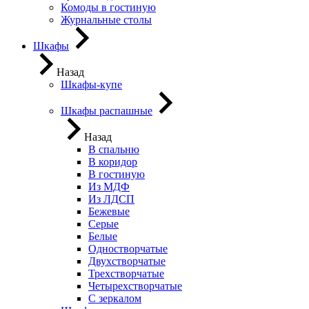
Комоды в гостиную
Журнальные столы
Шкафы
Назад
Шкафы-купе
Шкафы распашные
Назад
В спальню
В коридор
В гостиную
Из МДФ
Из ЛДСП
Бежевые
Серые
Белые
Одностворчатые
Двухстворчатые
Трехстворчатые
Четырехстворчатые
С зеркалом