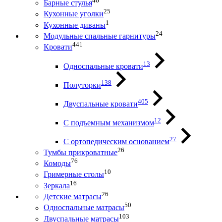
46
Барные стулья
25
Кухонные уголки
1
Кухонные диваны
24
Модульные спальные гарнитуры
441
Кровати
13
Односпальные кровати
138
Полуторки
405
Двуспальные кровати
12
С подъемным механизмом
27
С ортопедическим основанием
26
Тумбы прикроватные
76
Комоды
10
Гримерные столы
16
Зеркала
26
Детские матрасы
50
Односпальные матрасы
103
Двуспальные матрасы