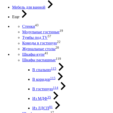
Мебель для ванной
Еще
43
Стенки
19
Модульные гостиные
57
Тумбы под ТV
22
Комоды в гостиную
20
Журнальные столы
41
Шкафы-купе
119
Шкафы распашные
115
В спальню
115
В коридор
114
В гостиную
35
Из МДФ
81
Из ЛДСП
17