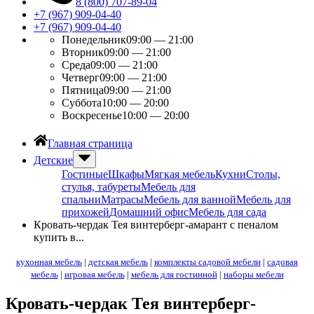
8 (800) 707-89-04
+7 (967) 909-04-40
+7 (967) 909-04-40
Понедельник
09:00 — 21:00
Вторник
09:00 — 21:00
Среда
09:00 — 21:00
Четверг
09:00 — 21:00
Пятница
09:00 — 21:00
Суббота
10:00 — 20:00
Воскресенье
10:00 — 20:00
Главная страница
Детские
Гостиные
Шкафы
Мягкая мебель
Кухни
Столы,
стулья, табуреты
Мебель для
спальни
Матрасы
Мебель для ванной
Мебель для
прихожей
Домашний офис
Мебель для сада
Кровать-чердак Тея винтерберг-амарант с пеналом
купить в...
кухонная мебель
|
детская мебель
|
комплекты садовой мебели
|
садовая
мебель
|
игровая мебель
|
мебель для гостинной
|
наборы мебели
Кровать-чердак Тея винтерберг-