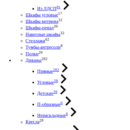
81
Из ЛДСП
17
Шкафы угловые
32
Шкафы витрина
39
Шкафы-пенал
32
Навесные шкафы
62
Стеллажи
8
Тумбы-антресоли
29
Полки
282
Диваны
282
Прямые
58
Угловые
59
Детские
0
П-образные
8
Нераскладные
28
Кресла