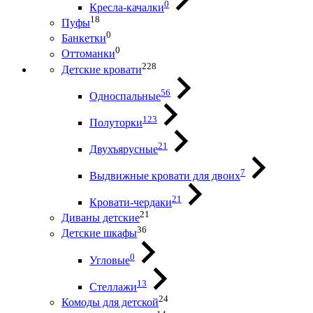
0
Кресла-качалки
18
Пуфы
0
Банкетки
0
Оттоманки
228
Детские кровати
56
Односпальные
123
Полуторки
21
Двухъярусные
7
Выдвижные кровати для двоих
21
Кровати-чердаки
21
Диваны детские
36
Детские шкафы
0
Угловые
13
Стеллажи
24
Комоды для детской