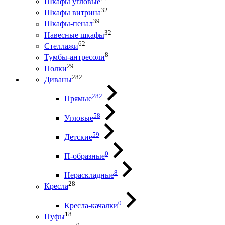
Шкафы угловые
32
Шкафы витрина
39
Шкафы-пенал
32
Навесные шкафы
62
Стеллажи
8
Тумбы-антресоли
29
Полки
282
Диваны
282
Прямые
58
Угловые
59
Детские
0
П-образные
8
Нераскладные
28
Кресла
0
Кресла-качалки
18
Пуфы