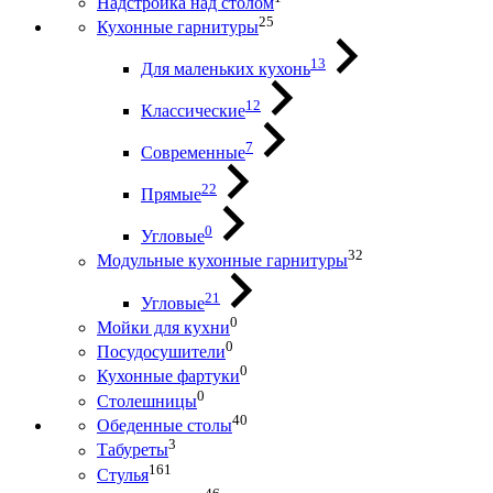
Надстройка над столом
25
Кухонные гарнитуры
13
Для маленьких кухонь
12
Классические
7
Современные
22
Прямые
0
Угловые
32
Модульные кухонные гарнитуры
21
Угловые
0
Мойки для кухни
0
Посудосушители
0
Кухонные фартуки
0
Столешницы
40
Обеденные столы
3
Табуреты
161
Стулья