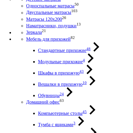
50
Односпальные матрасы
103
Двуспальные матрасы
26
Матрасы 120х200
13
Наматрасники, подушки
21
Зеркала
82
Мебель для прихожей
48
Стандартные прихожие
4
Модульные прихожие
43
Шкафы в прихожую
10
Вешалки в прихожую
24
Обувницы
63
Домашний офис
45
Компьютерные столы
3
Тумба с ящиками