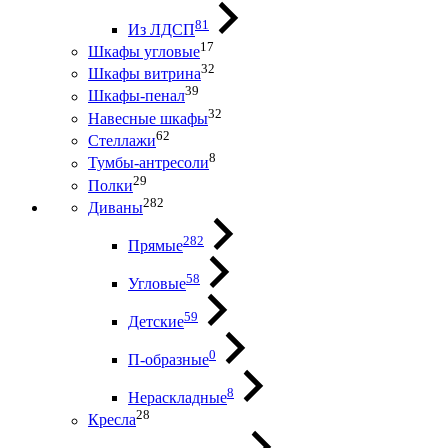
81
Из ЛДСП
17
Шкафы угловые
32
Шкафы витрина
39
Шкафы-пенал
32
Навесные шкафы
62
Стеллажи
8
Тумбы-антресоли
29
Полки
282
Диваны
282
Прямые
58
Угловые
59
Детские
0
П-образные
8
Нераскладные
28
Кресла