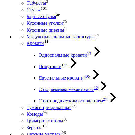
3
Табуреты
161
Стулья
46
Барные стулья
25
Кухонные уголки
1
Кухонные диваны
24
Модульные спальные гарнитуры
441
Кровати
13
Односпальные кровати
138
Полуторки
405
Двуспальные кровати
12
С подъемным механизмом
27
С ортопедическим основанием
26
Тумбы прикроватные
76
Комоды
10
Гримерные столы
16
Зеркала
26
Детские матрасы