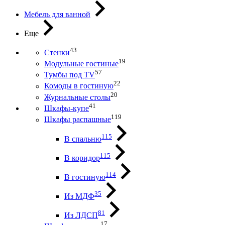
Мебель для ванной
Еще
43
Стенки
19
Модульные гостиные
57
Тумбы под ТV
22
Комоды в гостиную
20
Журнальные столы
41
Шкафы-купе
119
Шкафы распашные
115
В спальню
115
В коридор
114
В гостиную
35
Из МДФ
81
Из ЛДСП
17