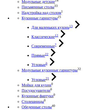
14
Модульные детские
33
Письменные столы
1
Надстройка над столом
25
Кухонные гарнитуры
13
Для маленьких кухонь
12
Классические
7
Современные
22
Прямые
0
Угловые
32
Модульные кухонные гарнитуры
21
Угловые
0
Мойки для кухни
0
Посудосушители
0
Кухонные фартуки
0
Столешницы
40
Обеденные столы