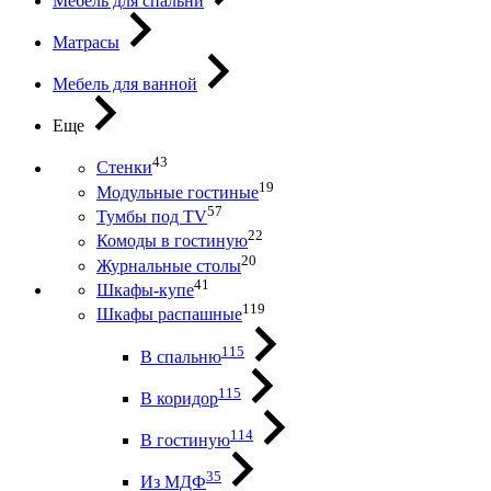
Мебель для спальни
Матрасы
Мебель для ванной
Еще
43
Стенки
19
Модульные гостиные
57
Тумбы под ТV
22
Комоды в гостиную
20
Журнальные столы
41
Шкафы-купе
119
Шкафы распашные
115
В спальню
115
В коридор
114
В гостиную
35
Из МДФ