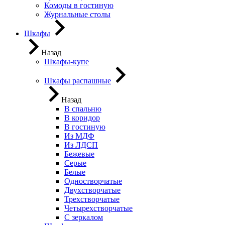
Комоды в гостиную
Журнальные столы
Шкафы
Назад
Шкафы-купе
Шкафы распашные
Назад
В спальню
В коридор
В гостиную
Из МДФ
Из ЛДСП
Бежевые
Серые
Белые
Одностворчатые
Двухстворчатые
Трехстворчатые
Четырехстворчатые
С зеркалом