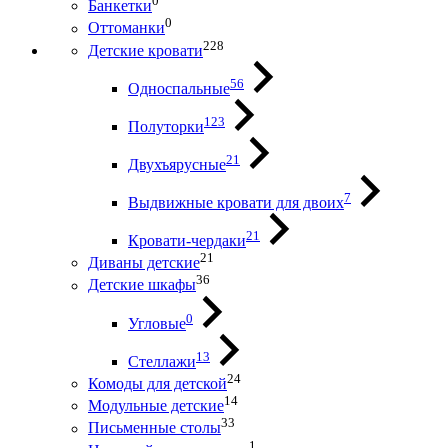
0
Банкетки
0
Оттоманки
228
Детские кровати
56
Односпальные
123
Полуторки
21
Двухъярусные
7
Выдвижные кровати для двоих
21
Кровати-чердаки
21
Диваны детские
36
Детские шкафы
0
Угловые
13
Стеллажи
24
Комоды для детской
14
Модульные детские
33
Письменные столы
1