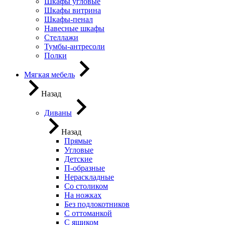
Шкафы угловые
Шкафы витрина
Шкафы-пенал
Навесные шкафы
Стеллажи
Тумбы-антресоли
Полки
Мягкая мебель
Назад
Диваны
Назад
Прямые
Угловые
Детские
П-образные
Нераскладные
Со столиком
На ножках
Без подлокотников
С оттоманкой
С ящиком