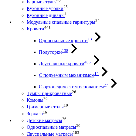
46
Барные стулья
25
Кухонные уголки
1
Кухонные диваны
24
Модульные спальные гарнитуры
441
Кровати
13
Односпальные кровати
138
Полуторки
405
Двуспальные кровати
12
С подъемным механизмом
27
С ортопедическим основанием
26
Тумбы прикроватные
76
Комоды
10
Гримерные столы
16
Зеркала
26
Детские матрасы
50
Односпальные матрасы
103
Двуспальные матрасы