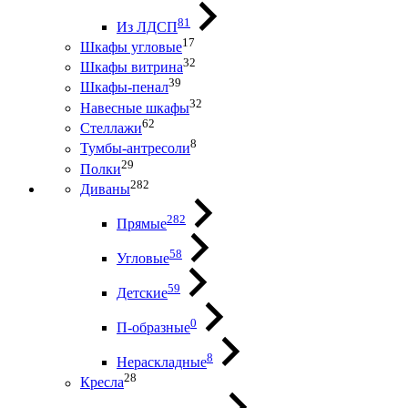
81
Из ЛДСП
17
Шкафы угловые
32
Шкафы витрина
39
Шкафы-пенал
32
Навесные шкафы
62
Стеллажи
8
Тумбы-антресоли
29
Полки
282
Диваны
282
Прямые
58
Угловые
59
Детские
0
П-образные
8
Нераскладные
28
Кресла