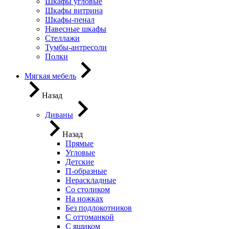
Шкафы угловые
Шкафы витрина
Шкафы-пенал
Навесные шкафы
Стеллажи
Тумбы-антресоли
Полки
Мягкая мебель
Назад
Диваны
Назад
Прямые
Угловые
Детские
П-образные
Нераскладные
Со столиком
На ножках
Без подлокотников
С оттоманкой
С ящиком