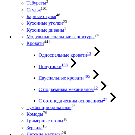
3
Табуреты
161
Стулья
46
Барные стулья
25
Кухонные уголки
1
Кухонные диваны
24
Модульные спальные гарнитуры
441
Кровати
13
Односпальные кровати
138
Полуторки
405
Двуспальные кровати
12
С подъемным механизмом
27
С ортопедическим основанием
26
Тумбы прикроватные
76
Комоды
10
Гримерные столы
16
Зеркала
26
Детские матрасы