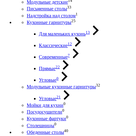
14
Модульные детские
33
Письменные столы
1
Надстройка над столом
25
Кухонные гарнитуры
13
Для маленьких кухонь
12
Классические
7
Современные
22
Прямые
0
Угловые
32
Модульные кухонные гарнитуры
21
Угловые
0
Мойки для кухни
0
Посудосушители
0
Кухонные фартуки
0
Столешницы
40
Обеденные столы