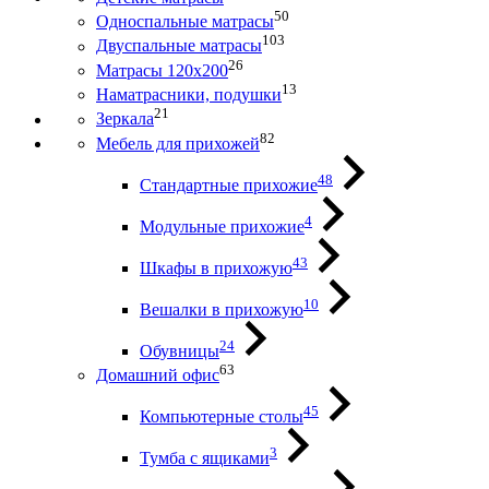
50
Односпальные матрасы
103
Двуспальные матрасы
26
Матрасы 120х200
13
Наматрасники, подушки
21
Зеркала
82
Мебель для прихожей
48
Стандартные прихожие
4
Модульные прихожие
43
Шкафы в прихожую
10
Вешалки в прихожую
24
Обувницы
63
Домашний офис
45
Компьютерные столы
3
Тумба с ящиками