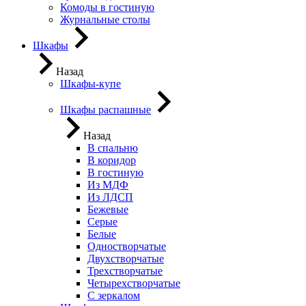
Комоды в гостиную
Журнальные столы
Шкафы
Назад
Шкафы-купе
Шкафы распашные
Назад
В спальню
В коридор
В гостиную
Из МДФ
Из ЛДСП
Бежевые
Серые
Белые
Одностворчатые
Двухстворчатые
Трехстворчатые
Четырехстворчатые
С зеркалом