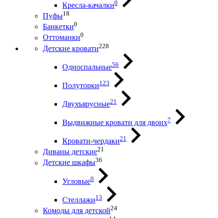
0
Кресла-качалки
18
Пуфы
0
Банкетки
0
Оттоманки
228
Детские кровати
56
Односпальные
123
Полуторки
21
Двухъярусные
7
Выдвижные кровати для двоих
21
Кровати-чердаки
21
Диваны детские
36
Детские шкафы
0
Угловые
13
Стеллажи
24
Комоды для детской