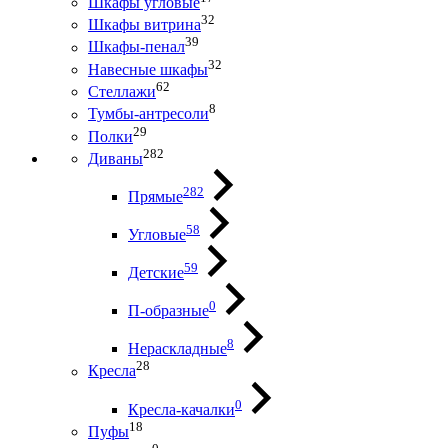
Шкафы угловые
32
Шкафы витрина
39
Шкафы-пенал
32
Навесные шкафы
62
Стеллажи
8
Тумбы-антресоли
29
Полки
282
Диваны
282
Прямые
58
Угловые
59
Детские
0
П-образные
8
Нераскладные
28
Кресла
0
Кресла-качалки
18
Пуфы