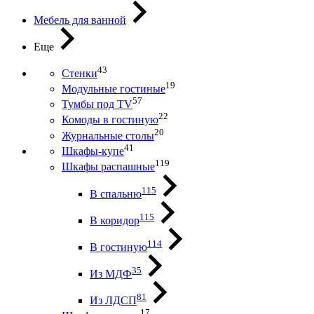
Мебель для ванной
Еще
43
Стенки
19
Модульные гостиные
57
Тумбы под ТV
22
Комоды в гостиную
20
Журнальные столы
41
Шкафы-купе
119
Шкафы распашные
115
В спальню
115
В коридор
114
В гостиную
35
Из МДФ
81
Из ЛДСП
17