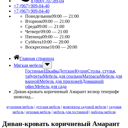
8 (800) 707-89-04
+7 (967) 909-04-40
+7 (967) 909-04-40
Понедельник
09:00 — 21:00
Вторник
09:00 — 21:00
Среда
09:00 — 21:00
Четверг
09:00 — 21:00
Пятница
09:00 — 21:00
Суббота
10:00 — 20:00
Воскресенье
10:00 — 20:00
Главная страница
Мягкая мебель
Гостиные
Шкафы
Детские
Кухни
Столы, стулья,
табуреты
Мебель для спальни
Матрасы
Мебель для
ванной
Мебель для прихожей
Домашний
офис
Мебель для сада
Диван-кровать коричневый Амарант велюр тенерифе
шоколад...
кухонная мебель
|
детская мебель
|
комплекты садовой мебели
|
садовая
мебель
|
игровая мебель
|
мебель для гостинной
|
наборы мебели
Диван-кровать коричневый Амарант