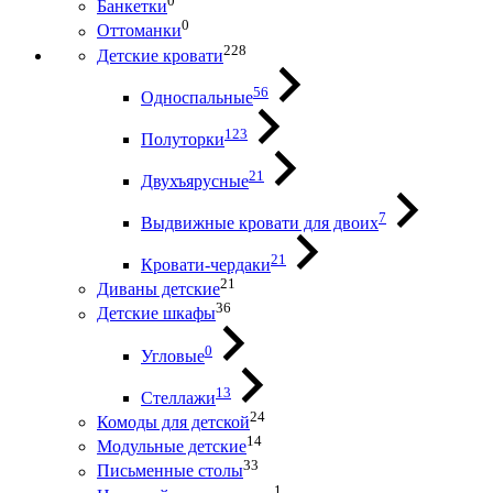
0
Банкетки
0
Оттоманки
228
Детские кровати
56
Односпальные
123
Полуторки
21
Двухъярусные
7
Выдвижные кровати для двоих
21
Кровати-чердаки
21
Диваны детские
36
Детские шкафы
0
Угловые
13
Стеллажи
24
Комоды для детской
14
Модульные детские
33
Письменные столы
1