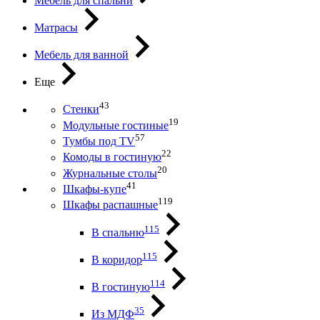
Мебель для спальни
Матрасы
Мебель для ванной
Еще
43
Стенки
19
Модульные гостиные
57
Тумбы под ТV
22
Комоды в гостиную
20
Журнальные столы
41
Шкафы-купе
119
Шкафы распашные
115
В спальню
115
В коридор
114
В гостиную
35
Из МДФ