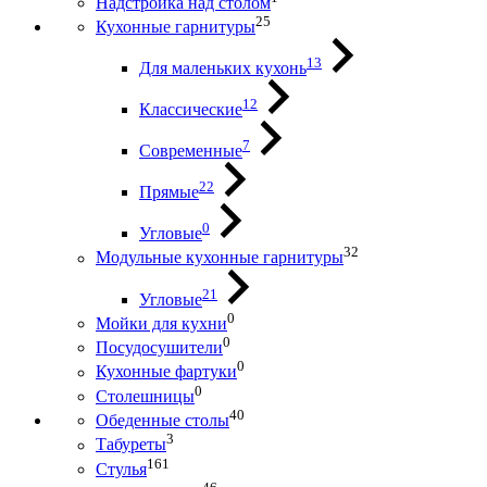
Надстройка над столом
25
Кухонные гарнитуры
13
Для маленьких кухонь
12
Классические
7
Современные
22
Прямые
0
Угловые
32
Модульные кухонные гарнитуры
21
Угловые
0
Мойки для кухни
0
Посудосушители
0
Кухонные фартуки
0
Столешницы
40
Обеденные столы
3
Табуреты
161
Стулья