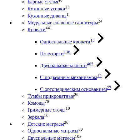
46
Барные стулья
25
Кухонные уголки
1
Кухонные диваны
24
Модульные спальные гарнитуры
441
Кровати
13
Односпальные кровати
138
Полуторки
405
Двуспальные кровати
12
С подъемным механизмом
27
С ортопедическим основанием
26
Тумбы прикроватные
76
Комоды
10
Гримерные столы
16
Зеркала
26
Детские матрасы
50
Односпальные матрасы
103
Двуспальные матрасы