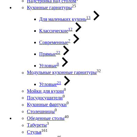
Надстройка над столом
25
Кухонные гарнитуры
13
Для маленьких кухонь
12
Классические
7
Современные
22
Прямые
0
Угловые
32
Модульные кухонные гарнитуры
21
Угловые
0
Мойки для кухни
0
Посудосушители
0
Кухонные фартуки
0
Столешницы
40
Обеденные столы
3
Табуреты
161
Стулья