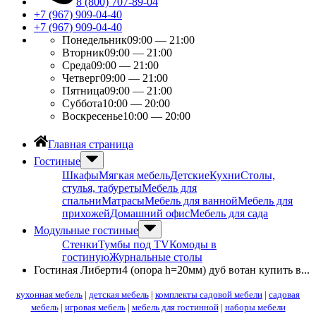
8 (800) 707-89-04
+7 (967) 909-04-40
+7 (967) 909-04-40
Понедельник
09:00 — 21:00
Вторник
09:00 — 21:00
Среда
09:00 — 21:00
Четверг
09:00 — 21:00
Пятница
09:00 — 21:00
Суббота
10:00 — 20:00
Воскресенье
10:00 — 20:00
Главная страница
Гостиные
Шкафы
Мягкая мебель
Детские
Кухни
Столы,
стулья, табуреты
Мебель для
спальни
Матрасы
Мебель для ванной
Мебель для
прихожей
Домашний офис
Мебель для сада
Модульные гостиные
Стенки
Тумбы под ТV
Комоды в
гостиную
Журнальные столы
Гостиная Либерти4 (опора h=20мм) дуб вотан купить в...
кухонная мебель
|
детская мебель
|
комплекты садовой мебели
|
садовая
мебель
|
игровая мебель
|
мебель для гостинной
|
наборы мебели