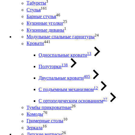
3
Табуреты
161
Стулья
46
Барные стулья
25
Кухонные уголки
1
Кухонные диваны
24
Модульные спальные гарнитуры
441
Кровати
13
Односпальные кровати
138
Полуторки
405
Двуспальные кровати
12
С подъемным механизмом
27
С ортопедическим основанием
26
Тумбы прикроватные
76
Комоды
10
Гримерные столы
16
Зеркала
26
Детские матрасы