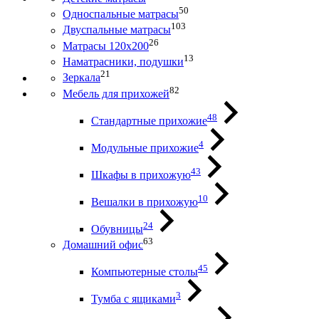
50
Односпальные матрасы
103
Двуспальные матрасы
26
Матрасы 120х200
13
Наматрасники, подушки
21
Зеркала
82
Мебель для прихожей
48
Стандартные прихожие
4
Модульные прихожие
43
Шкафы в прихожую
10
Вешалки в прихожую
24
Обувницы
63
Домашний офис
45
Компьютерные столы
3
Тумба с ящиками