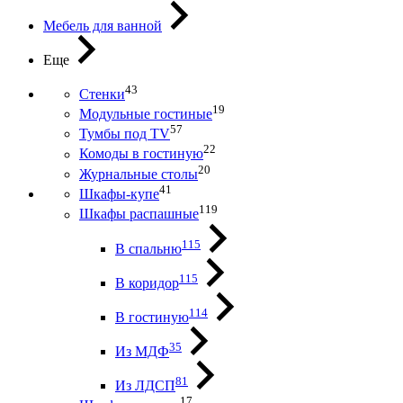
Мебель для ванной
Еще
43
Стенки
19
Модульные гостиные
57
Тумбы под ТV
22
Комоды в гостиную
20
Журнальные столы
41
Шкафы-купе
119
Шкафы распашные
115
В спальню
115
В коридор
114
В гостиную
35
Из МДФ
81
Из ЛДСП
17