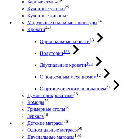
46
Барные стулья
25
Кухонные уголки
1
Кухонные диваны
24
Модульные спальные гарнитуры
441
Кровати
13
Односпальные кровати
138
Полуторки
405
Двуспальные кровати
12
С подъемным механизмом
27
С ортопедическим основанием
26
Тумбы прикроватные
76
Комоды
10
Гримерные столы
16
Зеркала
26
Детские матрасы
50
Односпальные матрасы
103
Двуспальные матрасы