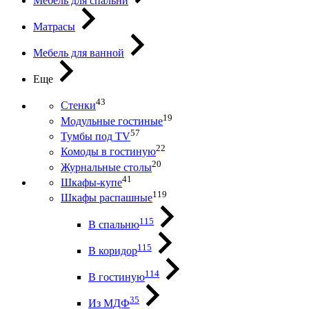
Мебель для спальни
Матрасы
Мебель для ванной
Еще
43
Стенки
19
Модульные гостиные
57
Тумбы под ТV
22
Комоды в гостиную
20
Журнальные столы
41
Шкафы-купе
119
Шкафы распашные
115
В спальню
115
В коридор
114
В гостиную
35
Из МДФ