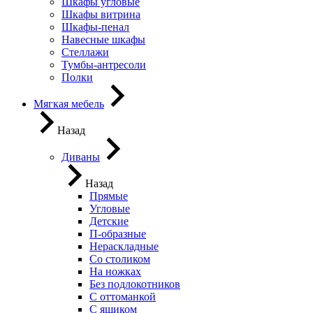
Шкафы угловые
Шкафы витрина
Шкафы-пенал
Навесные шкафы
Стеллажи
Тумбы-антресоли
Полки
Мягкая мебель
Назад
Диваны
Назад
Прямые
Угловые
Детские
П-образные
Нераскладные
Со столиком
На ножках
Без подлокотников
С оттоманкой
С ящиком