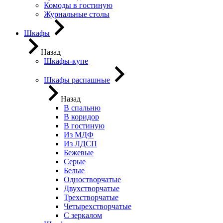
Комоды в гостиную
Журнальные столы
Шкафы
Назад
Шкафы-купе
Шкафы распашные
Назад
В спальню
В коридор
В гостиную
Из МДФ
Из ЛДСП
Бежевые
Серые
Белые
Одностворчатые
Двухстворчатые
Трехстворчатые
Четырехстворчатые
С зеркалом