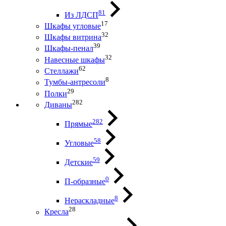
81
Из ЛДСП
17
Шкафы угловые
32
Шкафы витрина
39
Шкафы-пенал
32
Навесные шкафы
62
Стеллажи
8
Тумбы-антресоли
29
Полки
282
Диваны
282
Прямые
58
Угловые
59
Детские
0
П-образные
8
Нераскладные
28
Кресла