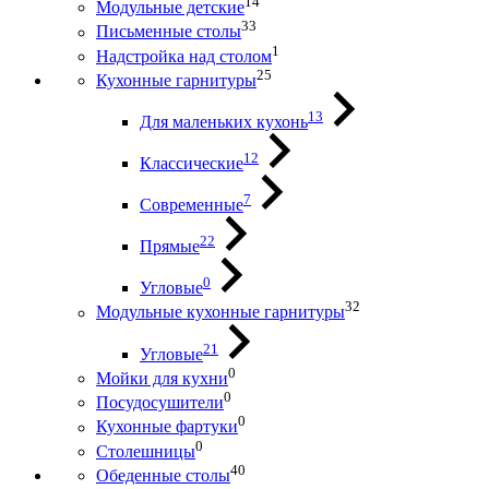
14
Модульные детские
33
Письменные столы
1
Надстройка над столом
25
Кухонные гарнитуры
13
Для маленьких кухонь
12
Классические
7
Современные
22
Прямые
0
Угловые
32
Модульные кухонные гарнитуры
21
Угловые
0
Мойки для кухни
0
Посудосушители
0
Кухонные фартуки
0
Столешницы
40
Обеденные столы