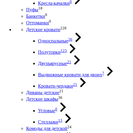
0
Кресла-качалки
18
Пуфы
0
Банкетки
0
Оттоманки
228
Детские кровати
56
Односпальные
123
Полуторки
21
Двухъярусные
7
Выдвижные кровати для двоих
21
Кровати-чердаки
21
Диваны детские
36
Детские шкафы
0
Угловые
13
Стеллажи
24
Комоды для детской