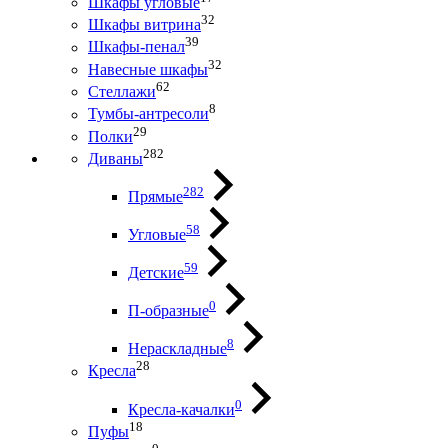
Шкафы угловые
32
Шкафы витрина
39
Шкафы-пенал
32
Навесные шкафы
62
Стеллажи
8
Тумбы-антресоли
29
Полки
282
Диваны
282
Прямые
58
Угловые
59
Детские
0
П-образные
8
Нераскладные
28
Кресла
0
Кресла-качалки
18
Пуфы