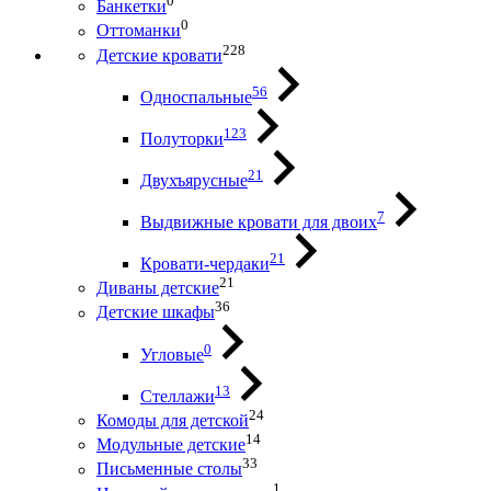
0
Банкетки
0
Оттоманки
228
Детские кровати
56
Односпальные
123
Полуторки
21
Двухъярусные
7
Выдвижные кровати для двоих
21
Кровати-чердаки
21
Диваны детские
36
Детские шкафы
0
Угловые
13
Стеллажи
24
Комоды для детской
14
Модульные детские
33
Письменные столы
1