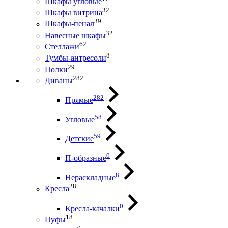
Шкафы угловые
32
Шкафы витрина
39
Шкафы-пенал
32
Навесные шкафы
62
Стеллажи
8
Тумбы-антресоли
29
Полки
282
Диваны
282
Прямые
58
Угловые
59
Детские
0
П-образные
8
Нераскладные
28
Кресла
0
Кресла-качалки
18
Пуфы