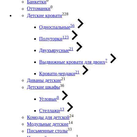
0
Банкетки
0
Оттоманки
228
Детские кровати
56
Односпальные
123
Полуторки
21
Двухъярусные
7
Выдвижные кровати для двоих
21
Кровати-чердаки
21
Диваны детские
36
Детские шкафы
0
Угловые
13
Стеллажи
24
Комоды для детской
14
Модульные детские
33
Письменные столы
1