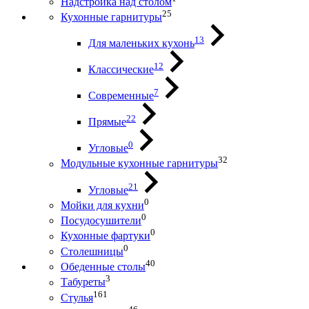
Надстройка над столом
25
Кухонные гарнитуры
13
Для маленьких кухонь
12
Классические
7
Современные
22
Прямые
0
Угловые
32
Модульные кухонные гарнитуры
21
Угловые
0
Мойки для кухни
0
Посудосушители
0
Кухонные фартуки
0
Столешницы
40
Обеденные столы
3
Табуреты
161
Стулья