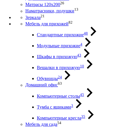
26
Матрасы 120х200
13
Наматрасники, подушки
21
Зеркала
82
Мебель для прихожей
48
Стандартные прихожие
4
Модульные прихожие
43
Шкафы в прихожую
10
Вешалки в прихожую
24
Обувницы
63
Домашний офис
45
Компьютерные столы
3
Тумба с ящиками
35
Компьютерные кресла
54
Мебель для сада