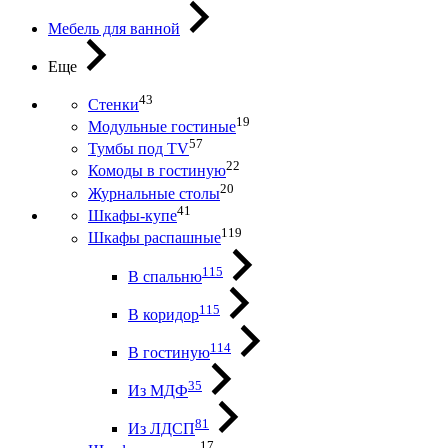
Мебель для ванной
Еще
43
Стенки
19
Модульные гостиные
57
Тумбы под ТV
22
Комоды в гостиную
20
Журнальные столы
41
Шкафы-купе
119
Шкафы распашные
115
В спальню
115
В коридор
114
В гостиную
35
Из МДФ
81
Из ЛДСП
17