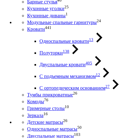
46
Барные стулья
25
Кухонные уголки
1
Кухонные диваны
24
Модульные спальные гарнитуры
441
Кровати
13
Односпальные кровати
138
Полуторки
405
Двуспальные кровати
12
С подъемным механизмом
27
С ортопедическим основанием
26
Тумбы прикроватные
76
Комоды
10
Гримерные столы
16
Зеркала
26
Детские матрасы
50
Односпальные матрасы
103
Двуспальные матрасы