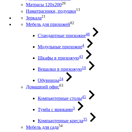
26
Матрасы 120х200
13
Наматрасники, подушки
21
Зеркала
82
Мебель для прихожей
48
Стандартные прихожие
4
Модульные прихожие
43
Шкафы в прихожую
10
Вешалки в прихожую
24
Обувницы
63
Домашний офис
45
Компьютерные столы
3
Тумба с ящиками
35
Компьютерные кресла
54
Мебель для сада