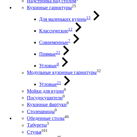
Надстройка над столом
25
Кухонные гарнитуры
13
Для маленьких кухонь
12
Классические
7
Современные
22
Прямые
0
Угловые
32
Модульные кухонные гарнитуры
21
Угловые
0
Мойки для кухни
0
Посудосушители
0
Кухонные фартуки
0
Столешницы
40
Обеденные столы
3
Табуреты
161
Стулья