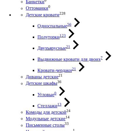
0
Банкетки
0
Оттоманки
228
Детские кровати
56
Односпальные
123
Полуторки
21
Двухъярусные
7
Выдвижные кровати для двоих
21
Кровати-чердаки
21
Диваны детские
36
Детские шкафы
0
Угловые
13
Стеллажи
24
Комоды для детской
14
Модульные детские
33
Письменные столы
1