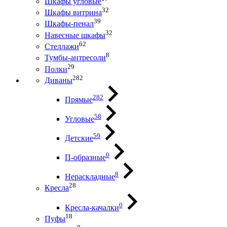
Шкафы угловые
32
Шкафы витрина
39
Шкафы-пенал
32
Навесные шкафы
62
Стеллажи
8
Тумбы-антресоли
29
Полки
282
Диваны
282
Прямые
58
Угловые
59
Детские
0
П-образные
8
Нераскладные
28
Кресла
0
Кресла-качалки
18
Пуфы