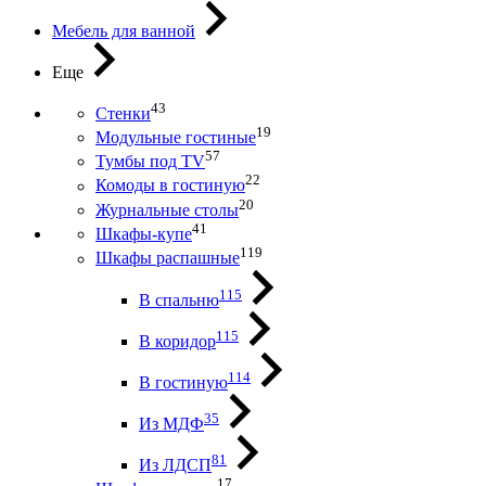
Мебель для ванной
Еще
43
Стенки
19
Модульные гостиные
57
Тумбы под ТV
22
Комоды в гостиную
20
Журнальные столы
41
Шкафы-купе
119
Шкафы распашные
115
В спальню
115
В коридор
114
В гостиную
35
Из МДФ
81
Из ЛДСП
17