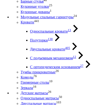
46
Барные стулья
25
Кухонные уголки
1
Кухонные диваны
24
Модульные спальные гарнитуры
441
Кровати
13
Односпальные кровати
138
Полуторки
405
Двуспальные кровати
12
С подъемным механизмом
27
С ортопедическим основанием
26
Тумбы прикроватные
76
Комоды
10
Гримерные столы
16
Зеркала
26
Детские матрасы
50
Односпальные матрасы
103
Двуспальные матрасы