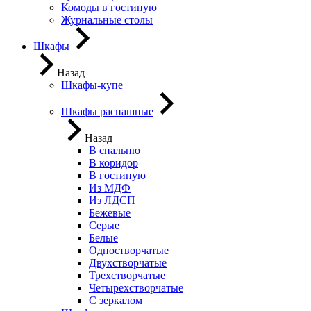
Комоды в гостиную
Журнальные столы
Шкафы
Назад
Шкафы-купе
Шкафы распашные
Назад
В спальню
В коридор
В гостиную
Из МДФ
Из ЛДСП
Бежевые
Серые
Белые
Одностворчатые
Двухстворчатые
Трехстворчатые
Четырехстворчатые
С зеркалом