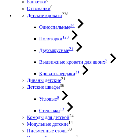
0
Банкетки
0
Оттоманки
228
Детские кровати
56
Односпальные
123
Полуторки
21
Двухъярусные
7
Выдвижные кровати для двоих
21
Кровати-чердаки
21
Диваны детские
36
Детские шкафы
0
Угловые
13
Стеллажи
24
Комоды для детской
14
Модульные детские
33
Письменные столы
1