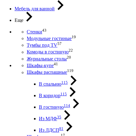
Мебель для ванной
Еще
43
Стенки
19
Модульные гостиные
57
Тумбы под ТV
22
Комоды в гостиную
20
Журнальные столы
41
Шкафы-купе
119
Шкафы распашные
115
В спальню
115
В коридор
114
В гостиную
35
Из МДФ
81
Из ЛДСП
17