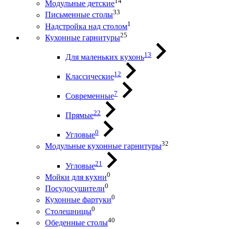
14
Модульные детские
33
Письменные столы
1
Надстройка над столом
25
Кухонные гарнитуры
13
Для маленьких кухонь
12
Классические
7
Современные
22
Прямые
0
Угловые
32
Модульные кухонные гарнитуры
21
Угловые
0
Мойки для кухни
0
Посудосушители
0
Кухонные фартуки
0
Столешницы
40
Обеденные столы