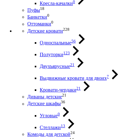
0
Кресла-качалки
18
Пуфы
0
Банкетки
0
Оттоманки
228
Детские кровати
56
Односпальные
123
Полуторки
21
Двухъярусные
7
Выдвижные кровати для двоих
21
Кровати-чердаки
21
Диваны детские
36
Детские шкафы
0
Угловые
13
Стеллажи
24
Комоды для детской