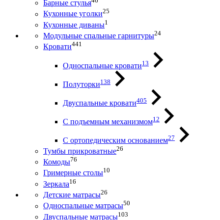
46
Барные стулья
25
Кухонные уголки
1
Кухонные диваны
24
Модульные спальные гарнитуры
441
Кровати
13
Односпальные кровати
138
Полуторки
405
Двуспальные кровати
12
С подъемным механизмом
27
С ортопедическим основанием
26
Тумбы прикроватные
76
Комоды
10
Гримерные столы
16
Зеркала
26
Детские матрасы
50
Односпальные матрасы
103
Двуспальные матрасы