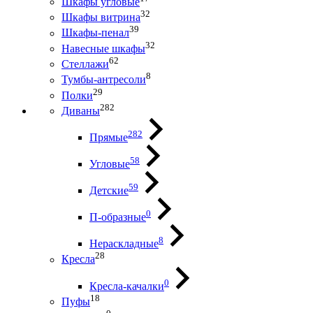
Шкафы угловые
32
Шкафы витрина
39
Шкафы-пенал
32
Навесные шкафы
62
Стеллажи
8
Тумбы-антресоли
29
Полки
282
Диваны
282
Прямые
58
Угловые
59
Детские
0
П-образные
8
Нераскладные
28
Кресла
0
Кресла-качалки
18
Пуфы