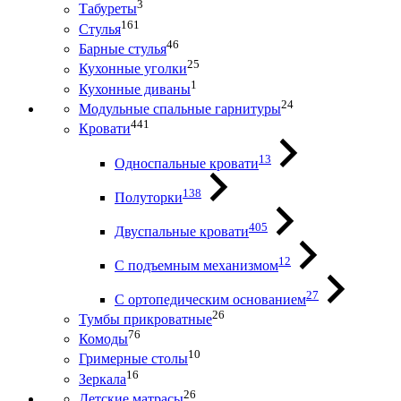
3
Табуреты
161
Стулья
46
Барные стулья
25
Кухонные уголки
1
Кухонные диваны
24
Модульные спальные гарнитуры
441
Кровати
13
Односпальные кровати
138
Полуторки
405
Двуспальные кровати
12
С подъемным механизмом
27
С ортопедическим основанием
26
Тумбы прикроватные
76
Комоды
10
Гримерные столы
16
Зеркала
26
Детские матрасы