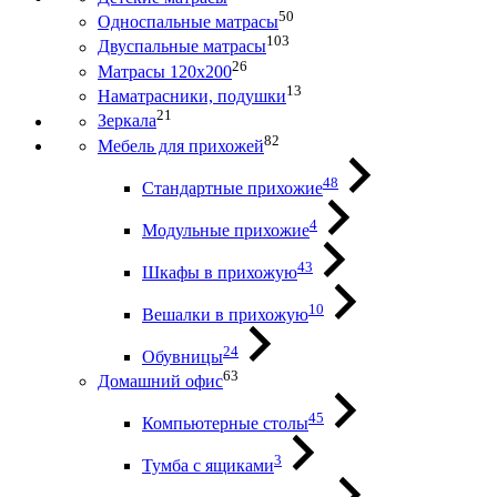
50
Односпальные матрасы
103
Двуспальные матрасы
26
Матрасы 120х200
13
Наматрасники, подушки
21
Зеркала
82
Мебель для прихожей
48
Стандартные прихожие
4
Модульные прихожие
43
Шкафы в прихожую
10
Вешалки в прихожую
24
Обувницы
63
Домашний офис
45
Компьютерные столы
3
Тумба с ящиками