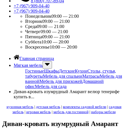
8 (800) 707-89-04
+7 (967) 909-04-40
+7 (967) 909-04-40
Понедельник
09:00 — 21:00
Вторник
09:00 — 21:00
Среда
09:00 — 21:00
Четверг
09:00 — 21:00
Пятница
09:00 — 21:00
Суббота
10:00 — 20:00
Воскресенье
10:00 — 20:00
Главная страница
Мягкая мебель
Гостиные
Шкафы
Детские
Кухни
Столы, стулья,
табуреты
Мебель для спальни
Матрасы
Мебель для
ванной
Мебель для прихожей
Домашний
офис
Мебель для сада
Диван-кровать изумрудный Амарант велюр тенерифе
купить в...
кухонная мебель
|
детская мебель
|
комплекты садовой мебели
|
садовая
мебель
|
игровая мебель
|
мебель для гостинной
|
наборы мебели
Диван-кровать изумрудный Амарант