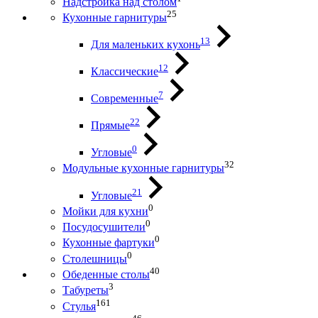
Надстройка над столом
25
Кухонные гарнитуры
13
Для маленьких кухонь
12
Классические
7
Современные
22
Прямые
0
Угловые
32
Модульные кухонные гарнитуры
21
Угловые
0
Мойки для кухни
0
Посудосушители
0
Кухонные фартуки
0
Столешницы
40
Обеденные столы
3
Табуреты
161
Стулья