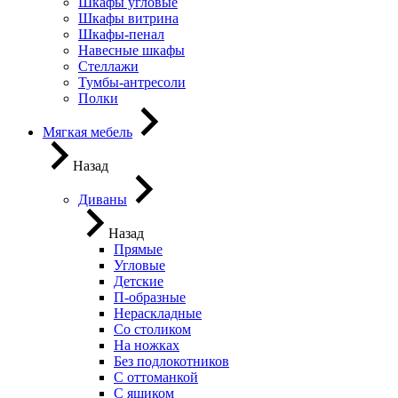
Шкафы угловые
Шкафы витрина
Шкафы-пенал
Навесные шкафы
Стеллажи
Тумбы-антресоли
Полки
Мягкая мебель
Назад
Диваны
Назад
Прямые
Угловые
Детские
П-образные
Нераскладные
Со столиком
На ножках
Без подлокотников
С оттоманкой
С ящиком