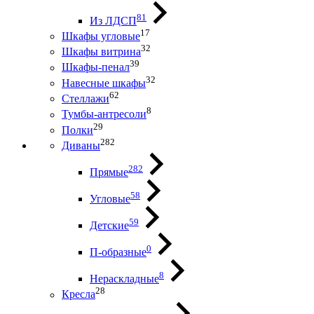
81
Из ЛДСП
17
Шкафы угловые
32
Шкафы витрина
39
Шкафы-пенал
32
Навесные шкафы
62
Стеллажи
8
Тумбы-антресоли
29
Полки
282
Диваны
282
Прямые
58
Угловые
59
Детские
0
П-образные
8
Нераскладные
28
Кресла