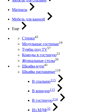
Мебель для спальни
Матрасы
Мебель для ванной
Еще
43
Стенки
19
Модульные гостиные
57
Тумбы под ТV
22
Комоды в гостиную
20
Журнальные столы
41
Шкафы-купе
119
Шкафы распашные
115
В спальню
115
В коридор
114
В гостиную
35
Из МДФ