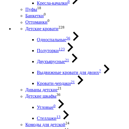
0
Кресла-качалки
18
Пуфы
0
Банкетки
0
Оттоманки
228
Детские кровати
56
Односпальные
123
Полуторки
21
Двухъярусные
7
Выдвижные кровати для двоих
21
Кровати-чердаки
21
Диваны детские
36
Детские шкафы
0
Угловые
13
Стеллажи
24
Комоды для детской