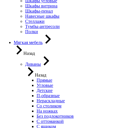
Шкафы угловые
Шкафы витрина
Шкафы-пенал
Навесные шкафы
Стеллажи
Тумбы-антресоли
Полки
Мягкая мебель
Назад
Диваны
Назад
Прямые
Угловые
Детские
П-образные
Нераскладные
Со столиком
На ножках
Без подлокотников
С оттоманкой
С ящиком