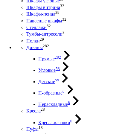
Шкафы угловые
32
Шкафы витрина
39
Шкафы-пенал
32
Навесные шкафы
62
Стеллажи
8
Тумбы-антресоли
29
Полки
282
Диваны
282
Прямые
58
Угловые
59
Детские
0
П-образные
8
Нераскладные
28
Кресла
0
Кресла-качалки
18
Пуфы