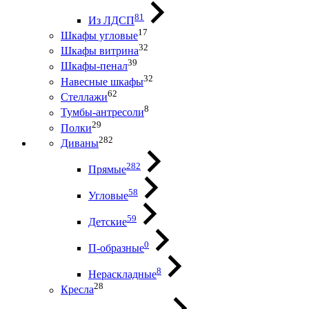
81
Из ЛДСП
17
Шкафы угловые
32
Шкафы витрина
39
Шкафы-пенал
32
Навесные шкафы
62
Стеллажи
8
Тумбы-антресоли
29
Полки
282
Диваны
282
Прямые
58
Угловые
59
Детские
0
П-образные
8
Нераскладные
28
Кресла