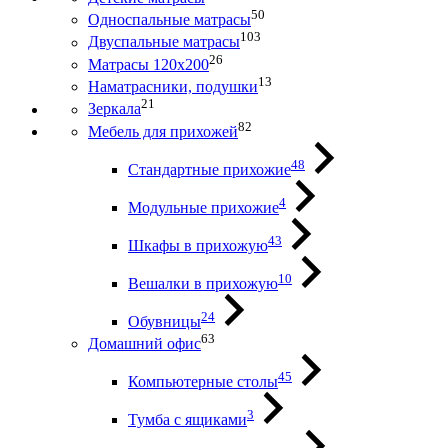
50
Односпальные матрасы
103
Двуспальные матрасы
26
Матрасы 120х200
13
Наматрасники, подушки
21
Зеркала
82
Мебель для прихожей
48
Стандартные прихожие
4
Модульные прихожие
43
Шкафы в прихожую
10
Вешалки в прихожую
24
Обувницы
63
Домашний офис
45
Компьютерные столы
3
Тумба с ящиками