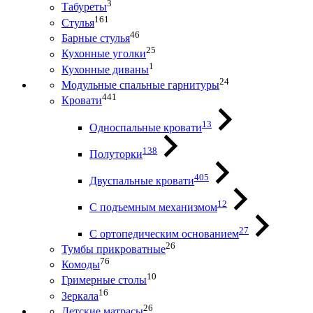
3
Табуреты
161
Стулья
46
Барные стулья
25
Кухонные уголки
1
Кухонные диваны
24
Модульные спальные гарнитуры
441
Кровати
13
Односпальные кровати
138
Полуторки
405
Двуспальные кровати
12
С подъемным механизмом
27
С ортопедическим основанием
26
Тумбы прикроватные
76
Комоды
10
Гримерные столы
16
Зеркала
26
Детские матрасы