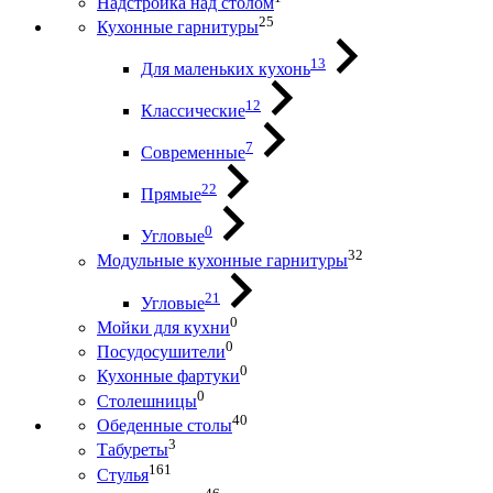
Надстройка над столом
25
Кухонные гарнитуры
13
Для маленьких кухонь
12
Классические
7
Современные
22
Прямые
0
Угловые
32
Модульные кухонные гарнитуры
21
Угловые
0
Мойки для кухни
0
Посудосушители
0
Кухонные фартуки
0
Столешницы
40
Обеденные столы
3
Табуреты
161
Стулья