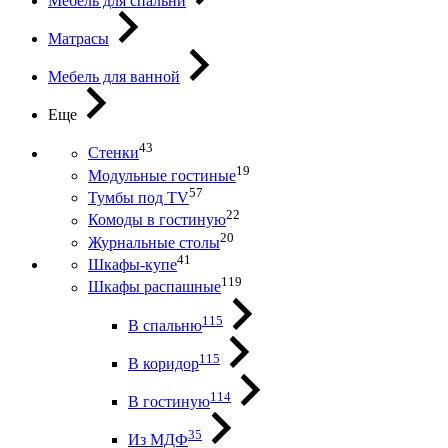
Мебель для спальни
Матрасы
Мебель для ванной
Еще
43
Стенки
19
Модульные гостиные
57
Тумбы под ТV
22
Комоды в гостиную
20
Журнальные столы
41
Шкафы-купе
119
Шкафы распашные
115
В спальню
115
В коридор
114
В гостиную
35
Из МДФ