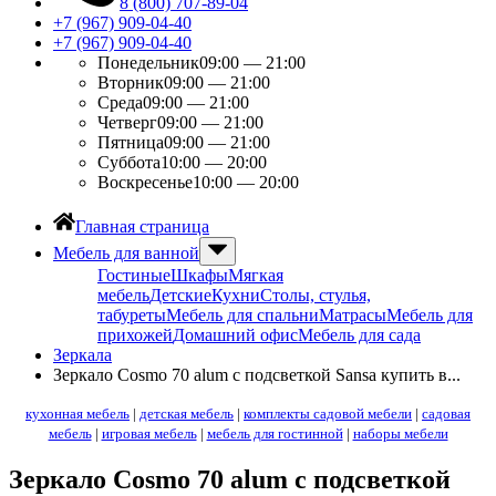
8 (800) 707-89-04
+7 (967) 909-04-40
+7 (967) 909-04-40
Понедельник
09:00 — 21:00
Вторник
09:00 — 21:00
Среда
09:00 — 21:00
Четверг
09:00 — 21:00
Пятница
09:00 — 21:00
Суббота
10:00 — 20:00
Воскресенье
10:00 — 20:00
Главная страница
Мебель для ванной
Гостиные
Шкафы
Мягкая
мебель
Детские
Кухни
Столы, стулья,
табуреты
Мебель для спальни
Матрасы
Мебель для
прихожей
Домашний офис
Мебель для сада
Зеркала
Зеркало Cosmo 70 alum с подсветкой Sansa купить в...
кухонная мебель
|
детская мебель
|
комплекты садовой мебели
|
садовая
мебель
|
игровая мебель
|
мебель для гостинной
|
наборы мебели
Зеркало Cosmo 70 alum с подсветкой