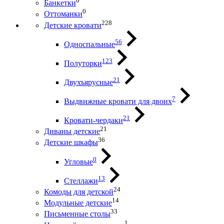
0
Банкетки
0
Оттоманки
228
Детские кровати
56
Односпальные
123
Полуторки
21
Двухъярусные
7
Выдвижные кровати для двоих
21
Кровати-чердаки
21
Диваны детские
36
Детские шкафы
0
Угловые
13
Стеллажи
24
Комоды для детской
14
Модульные детские
33
Письменные столы
1