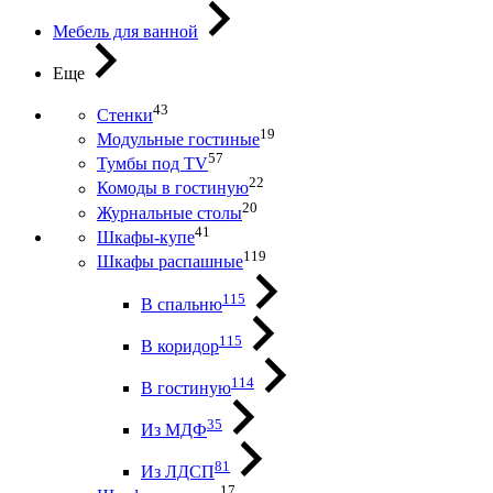
Мебель для ванной
Еще
43
Стенки
19
Модульные гостиные
57
Тумбы под ТV
22
Комоды в гостиную
20
Журнальные столы
41
Шкафы-купе
119
Шкафы распашные
115
В спальню
115
В коридор
114
В гостиную
35
Из МДФ
81
Из ЛДСП
17