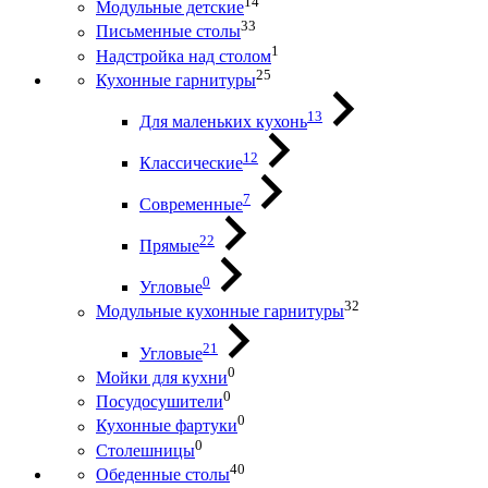
14
Модульные детские
33
Письменные столы
1
Надстройка над столом
25
Кухонные гарнитуры
13
Для маленьких кухонь
12
Классические
7
Современные
22
Прямые
0
Угловые
32
Модульные кухонные гарнитуры
21
Угловые
0
Мойки для кухни
0
Посудосушители
0
Кухонные фартуки
0
Столешницы
40
Обеденные столы