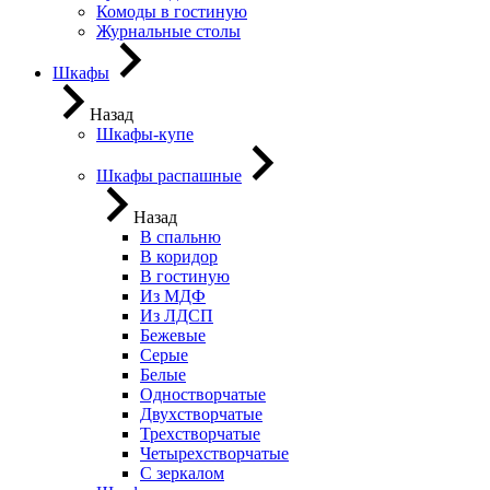
Комоды в гостиную
Журнальные столы
Шкафы
Назад
Шкафы-купе
Шкафы распашные
Назад
В спальню
В коридор
В гостиную
Из МДФ
Из ЛДСП
Бежевые
Серые
Белые
Одностворчатые
Двухстворчатые
Трехстворчатые
Четырехстворчатые
С зеркалом