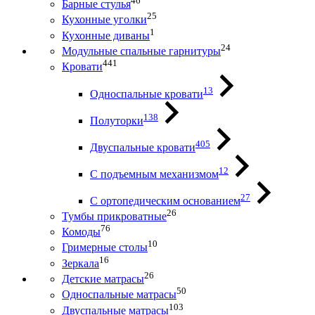
46
Барные стулья
25
Кухонные уголки
1
Кухонные диваны
24
Модульные спальные гарнитуры
441
Кровати
13
Односпальные кровати
138
Полуторки
405
Двуспальные кровати
12
С подъемным механизмом
27
С ортопедическим основанием
26
Тумбы прикроватные
76
Комоды
10
Гримерные столы
16
Зеркала
26
Детские матрасы
50
Односпальные матрасы
103
Двуспальные матрасы