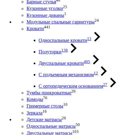
46
Барные стулья
25
Кухонные уголки
1
Кухонные диваны
24
Модульные спальные гарнитуры
441
Кровати
13
Односпальные кровати
138
Полуторки
405
Двуспальные кровати
12
С подъемным механизмом
27
С ортопедическим основанием
26
Тумбы прикроватные
76
Комоды
10
Гримерные столы
16
Зеркала
26
Детские матрасы
50
Односпальные матрасы
103
Двуспальные матрасы