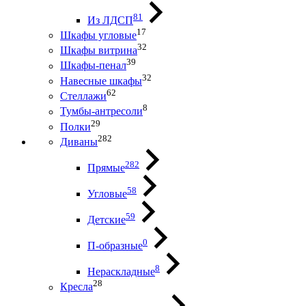
81
Из ЛДСП
17
Шкафы угловые
32
Шкафы витрина
39
Шкафы-пенал
32
Навесные шкафы
62
Стеллажи
8
Тумбы-антресоли
29
Полки
282
Диваны
282
Прямые
58
Угловые
59
Детские
0
П-образные
8
Нераскладные
28
Кресла