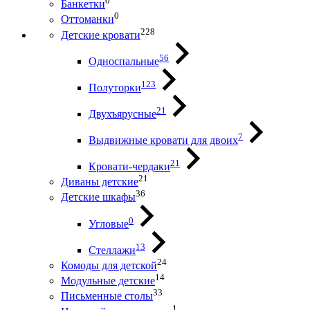
0
Банкетки
0
Оттоманки
228
Детские кровати
56
Односпальные
123
Полуторки
21
Двухъярусные
7
Выдвижные кровати для двоих
21
Кровати-чердаки
21
Диваны детские
36
Детские шкафы
0
Угловые
13
Стеллажи
24
Комоды для детской
14
Модульные детские
33
Письменные столы
1