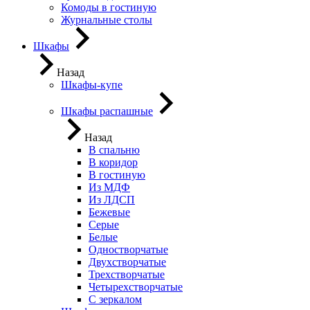
Комоды в гостиную
Журнальные столы
Шкафы
Назад
Шкафы-купе
Шкафы распашные
Назад
В спальню
В коридор
В гостиную
Из МДФ
Из ЛДСП
Бежевые
Серые
Белые
Одностворчатые
Двухстворчатые
Трехстворчатые
Четырехстворчатые
С зеркалом