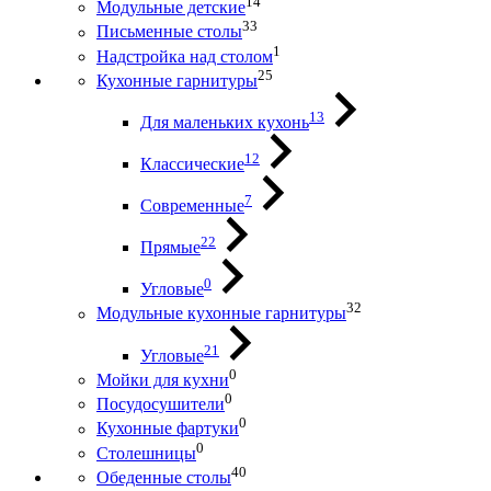
14
Модульные детские
33
Письменные столы
1
Надстройка над столом
25
Кухонные гарнитуры
13
Для маленьких кухонь
12
Классические
7
Современные
22
Прямые
0
Угловые
32
Модульные кухонные гарнитуры
21
Угловые
0
Мойки для кухни
0
Посудосушители
0
Кухонные фартуки
0
Столешницы
40
Обеденные столы