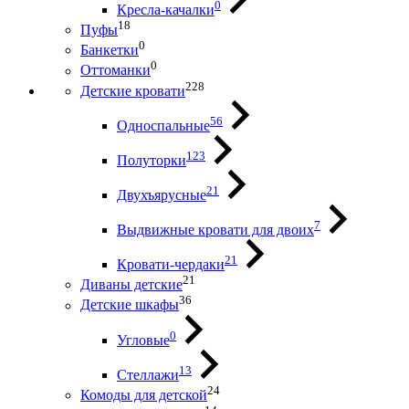
0
Кресла-качалки
18
Пуфы
0
Банкетки
0
Оттоманки
228
Детские кровати
56
Односпальные
123
Полуторки
21
Двухъярусные
7
Выдвижные кровати для двоих
21
Кровати-чердаки
21
Диваны детские
36
Детские шкафы
0
Угловые
13
Стеллажи
24
Комоды для детской