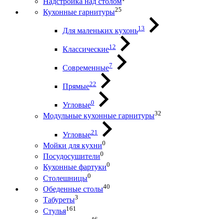
Надстройка над столом
25
Кухонные гарнитуры
13
Для маленьких кухонь
12
Классические
7
Современные
22
Прямые
0
Угловые
32
Модульные кухонные гарнитуры
21
Угловые
0
Мойки для кухни
0
Посудосушители
0
Кухонные фартуки
0
Столешницы
40
Обеденные столы
3
Табуреты
161
Стулья