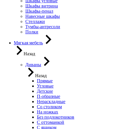
Шкафы угловые
Шкафы витрина
Шкафы-пенал
Навесные шкафы
Стеллажи
Тумбы-антресоли
Полки
Мягкая мебель
Назад
Диваны
Назад
Прямые
Угловые
Детские
П-образные
Нераскладные
Со столиком
На ножках
Без подлокотников
С оттоманкой
С ящиком