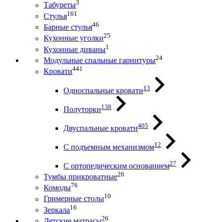
3
Табуреты
161
Стулья
46
Барные стулья
25
Кухонные уголки
1
Кухонные диваны
24
Модульные спальные гарнитуры
441
Кровати
13
Односпальные кровати
138
Полуторки
405
Двуспальные кровати
12
С подъемным механизмом
27
С ортопедическим основанием
26
Тумбы прикроватные
76
Комоды
10
Гримерные столы
16
Зеркала
26
Детские матрасы