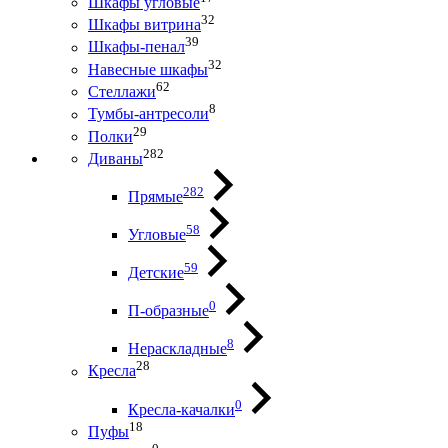
Шкафы угловые
32
Шкафы витрина
39
Шкафы-пенал
32
Навесные шкафы
62
Стеллажи
8
Тумбы-антресоли
29
Полки
282
Диваны
282
Прямые
58
Угловые
59
Детские
0
П-образные
8
Нераскладные
28
Кресла
0
Кресла-качалки
18
Пуфы