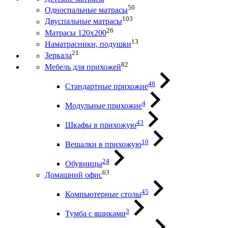
50
Односпальные матрасы
103
Двуспальные матрасы
26
Матрасы 120х200
13
Наматрасники, подушки
21
Зеркала
82
Мебель для прихожей
48
Стандартные прихожие
4
Модульные прихожие
43
Шкафы в прихожую
10
Вешалки в прихожую
24
Обувницы
63
Домашний офис
45
Компьютерные столы
3
Тумба с ящиками