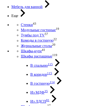
Мебель для ванной
Еще
43
Стенки
19
Модульные гостиные
57
Тумбы под ТV
22
Комоды в гостиную
20
Журнальные столы
41
Шкафы-купе
119
Шкафы распашные
115
В спальню
115
В коридор
114
В гостиную
35
Из МДФ
81
Из ЛДСП
17