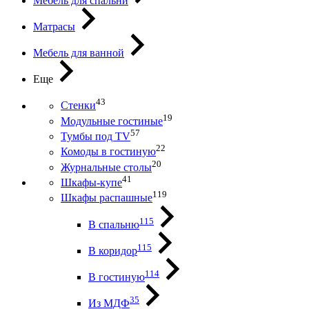
Мебель для спальни
Матрасы
Мебель для ванной
Еще
43
Стенки
19
Модульные гостиные
57
Тумбы под ТV
22
Комоды в гостиную
20
Журнальные столы
41
Шкафы-купе
119
Шкафы распашные
115
В спальню
115
В коридор
114
В гостиную
35
Из МДФ