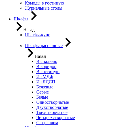
Комоды в гостиную
Журнальные столы
Шкафы
Назад
Шкафы-купе
Шкафы распашные
Назад
В спальню
В коридор
В гостиную
Из МДФ
Из ЛДСП
Бежевые
Серые
Белые
Одностворчатые
Двухстворчатые
Трехстворчатые
Четырехстворчатые
С зеркалом