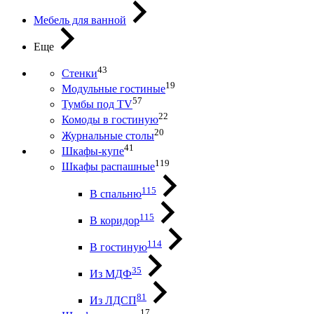
Мебель для ванной
Еще
43
Стенки
19
Модульные гостиные
57
Тумбы под ТV
22
Комоды в гостиную
20
Журнальные столы
41
Шкафы-купе
119
Шкафы распашные
115
В спальню
115
В коридор
114
В гостиную
35
Из МДФ
81
Из ЛДСП
17