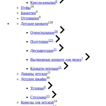
0
Кресла-качалки
18
Пуфы
0
Банкетки
0
Оттоманки
228
Детские кровати
56
Односпальные
123
Полуторки
21
Двухъярусные
7
Выдвижные кровати для двоих
21
Кровати-чердаки
21
Диваны детские
36
Детские шкафы
0
Угловые
13
Стеллажи
24
Комоды для детской