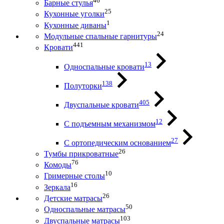
46
Барные стулья
25
Кухонные уголки
1
Кухонные диваны
24
Модульные спальные гарнитуры
441
Кровати
13
Односпальные кровати
138
Полуторки
405
Двуспальные кровати
12
С подъемным механизмом
27
С ортопедическим основанием
26
Тумбы прикроватные
76
Комоды
10
Гримерные столы
16
Зеркала
26
Детские матрасы
50
Односпальные матрасы
103
Двуспальные матрасы