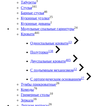
3
Табуреты
161
Стулья
46
Барные стулья
25
Кухонные уголки
1
Кухонные диваны
24
Модульные спальные гарнитуры
441
Кровати
13
Односпальные кровати
138
Полуторки
405
Двуспальные кровати
12
С подъемным механизмом
27
С ортопедическим основанием
26
Тумбы прикроватные
76
Комоды
10
Гримерные столы
16
Зеркала
26
Детские матрасы