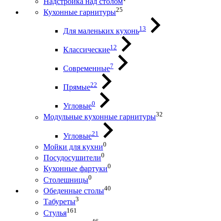
Надстройка над столом
25
Кухонные гарнитуры
13
Для маленьких кухонь
12
Классические
7
Современные
22
Прямые
0
Угловые
32
Модульные кухонные гарнитуры
21
Угловые
0
Мойки для кухни
0
Посудосушители
0
Кухонные фартуки
0
Столешницы
40
Обеденные столы
3
Табуреты
161
Стулья