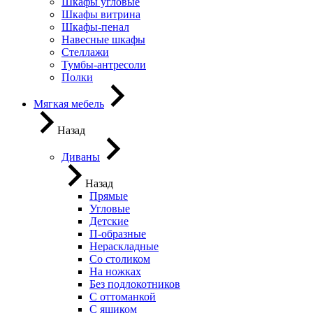
Шкафы угловые
Шкафы витрина
Шкафы-пенал
Навесные шкафы
Стеллажи
Тумбы-антресоли
Полки
Мягкая мебель
Назад
Диваны
Назад
Прямые
Угловые
Детские
П-образные
Нераскладные
Со столиком
На ножках
Без подлокотников
С оттоманкой
С ящиком