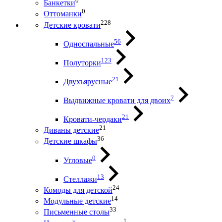
0
Банкетки
0
Оттоманки
228
Детские кровати
56
Односпальные
123
Полуторки
21
Двухъярусные
7
Выдвижные кровати для двоих
21
Кровати-чердаки
21
Диваны детские
36
Детские шкафы
0
Угловые
13
Стеллажи
24
Комоды для детской
14
Модульные детские
33
Письменные столы
1