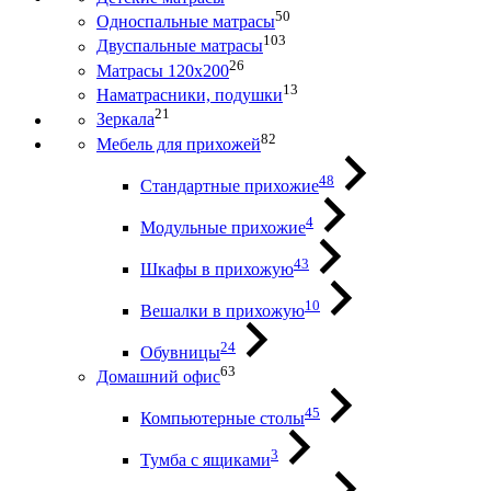
50
Односпальные матрасы
103
Двуспальные матрасы
26
Матрасы 120х200
13
Наматрасники, подушки
21
Зеркала
82
Мебель для прихожей
48
Стандартные прихожие
4
Модульные прихожие
43
Шкафы в прихожую
10
Вешалки в прихожую
24
Обувницы
63
Домашний офис
45
Компьютерные столы
3
Тумба с ящиками