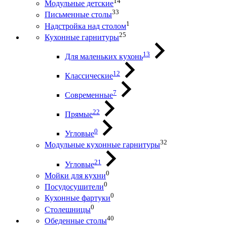
14
Модульные детские
33
Письменные столы
1
Надстройка над столом
25
Кухонные гарнитуры
13
Для маленьких кухонь
12
Классические
7
Современные
22
Прямые
0
Угловые
32
Модульные кухонные гарнитуры
21
Угловые
0
Мойки для кухни
0
Посудосушители
0
Кухонные фартуки
0
Столешницы
40
Обеденные столы