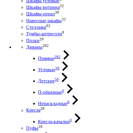
Шкафы угловые
32
Шкафы витрина
39
Шкафы-пенал
32
Навесные шкафы
62
Стеллажи
8
Тумбы-антресоли
29
Полки
282
Диваны
282
Прямые
58
Угловые
59
Детские
0
П-образные
8
Нераскладные
28
Кресла
0
Кресла-качалки
18
Пуфы