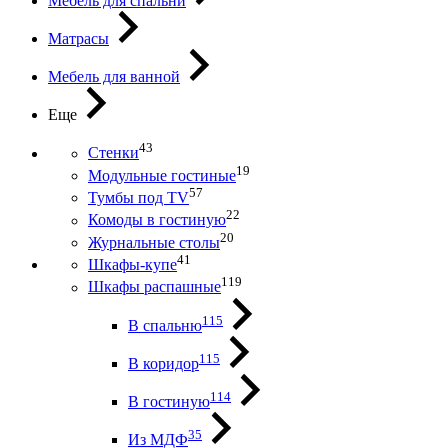
Мебель для спальни
Матрасы
Мебель для ванной
Еще
43
Стенки
19
Модульные гостиные
57
Тумбы под ТV
22
Комоды в гостиную
20
Журнальные столы
41
Шкафы-купе
119
Шкафы распашные
115
В спальню
115
В коридор
114
В гостиную
35
Из МДФ