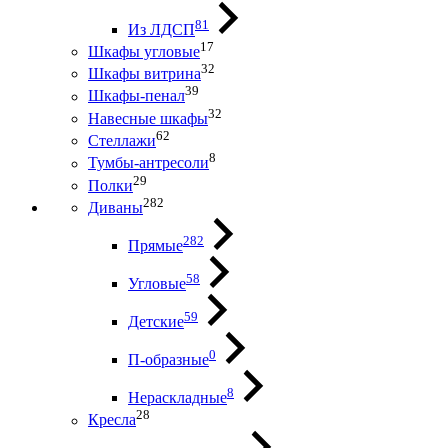
81
Из ЛДСП
17
Шкафы угловые
32
Шкафы витрина
39
Шкафы-пенал
32
Навесные шкафы
62
Стеллажи
8
Тумбы-антресоли
29
Полки
282
Диваны
282
Прямые
58
Угловые
59
Детские
0
П-образные
8
Нераскладные
28
Кресла