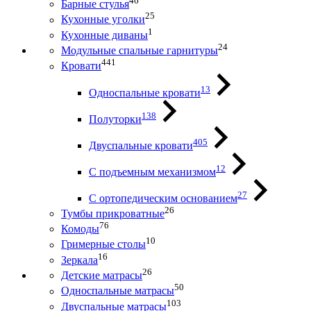
46
Барные стулья
25
Кухонные уголки
1
Кухонные диваны
24
Модульные спальные гарнитуры
441
Кровати
13
Односпальные кровати
138
Полуторки
405
Двуспальные кровати
12
С подъемным механизмом
27
С ортопедическим основанием
26
Тумбы прикроватные
76
Комоды
10
Гримерные столы
16
Зеркала
26
Детские матрасы
50
Односпальные матрасы
103
Двуспальные матрасы