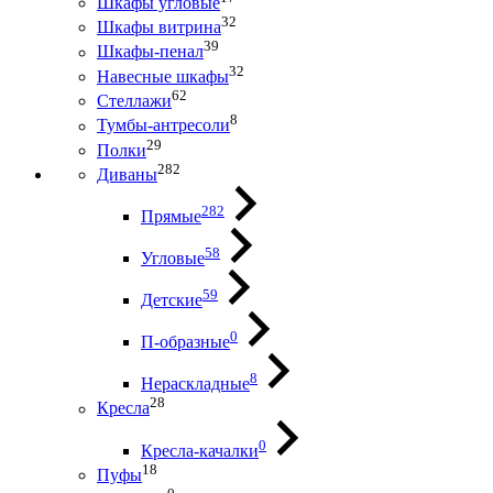
Шкафы угловые
32
Шкафы витрина
39
Шкафы-пенал
32
Навесные шкафы
62
Стеллажи
8
Тумбы-антресоли
29
Полки
282
Диваны
282
Прямые
58
Угловые
59
Детские
0
П-образные
8
Нераскладные
28
Кресла
0
Кресла-качалки
18
Пуфы