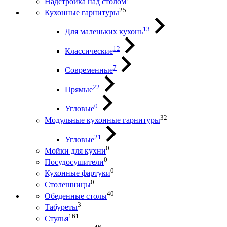
Надстройка над столом
25
Кухонные гарнитуры
13
Для маленьких кухонь
12
Классические
7
Современные
22
Прямые
0
Угловые
32
Модульные кухонные гарнитуры
21
Угловые
0
Мойки для кухни
0
Посудосушители
0
Кухонные фартуки
0
Столешницы
40
Обеденные столы
3
Табуреты
161
Стулья