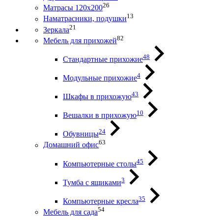
26
Матрасы 120х200
13
Наматрасники, подушки
21
Зеркала
82
Мебель для прихожей
48
Стандартные прихожие
4
Модульные прихожие
43
Шкафы в прихожую
10
Вешалки в прихожую
24
Обувницы
63
Домашний офис
45
Компьютерные столы
3
Тумба с ящиками
35
Компьютерные кресла
54
Мебель для сада