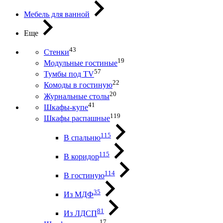
Мебель для ванной
Еще
43
Стенки
19
Модульные гостиные
57
Тумбы под ТV
22
Комоды в гостиную
20
Журнальные столы
41
Шкафы-купе
119
Шкафы распашные
115
В спальню
115
В коридор
114
В гостиную
35
Из МДФ
81
Из ЛДСП
17