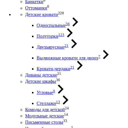
0
Банкетки
0
Оттоманки
228
Детские кровати
56
Односпальные
123
Полуторки
21
Двухъярусные
7
Выдвижные кровати для двоих
21
Кровати-чердаки
21
Диваны детские
36
Детские шкафы
0
Угловые
13
Стеллажи
24
Комоды для детской
14
Модульные детские
33
Письменные столы
1