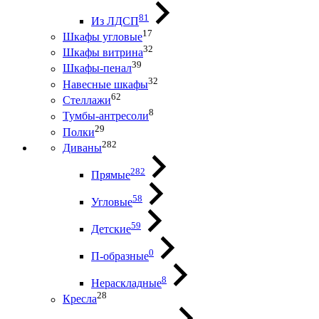
81
Из ЛДСП
17
Шкафы угловые
32
Шкафы витрина
39
Шкафы-пенал
32
Навесные шкафы
62
Стеллажи
8
Тумбы-антресоли
29
Полки
282
Диваны
282
Прямые
58
Угловые
59
Детские
0
П-образные
8
Нераскладные
28
Кресла