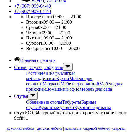
8 (800) 707-89-04
+7 (967) 909-04-40
+7 (967) 909-04-40
Понедельник
09:00 — 21:00
Вторник
09:00 — 21:00
Среда
09:00 — 21:00
Четверг
09:00 — 21:00
Пятница
09:00 — 21:00
Суббота
10:00 — 20:00
Воскресенье
10:00 — 20:00
Главная страница
Столы, стулья, табуреты
Гостиные
Шкафы
Мягкая
мебель
Детские
Кухни
Мебель для
спальни
Матрасы
Мебель для ванной
Мебель для
прихожей
Домашний офис
Мебель для сада
Стулья
Обеденные столы
Табуреты
Барные
стулья
Кухонные уголки
Кухонные диваны
Стул SC 034 черный купить в интернет-магазине Home
Soffit...
кухонная мебель
|
детская мебель
|
комплекты садовой мебели
|
садовая