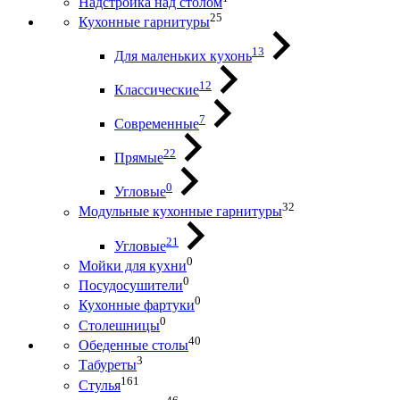
Надстройка над столом
25
Кухонные гарнитуры
13
Для маленьких кухонь
12
Классические
7
Современные
22
Прямые
0
Угловые
32
Модульные кухонные гарнитуры
21
Угловые
0
Мойки для кухни
0
Посудосушители
0
Кухонные фартуки
0
Столешницы
40
Обеденные столы
3
Табуреты
161
Стулья