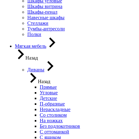
Шкафы угловые
Шкафы витрина
Шкафы-пенал
Навесные шкафы
Стеллажи
Тумбы-антресоли
Полки
Мягкая мебель
Назад
Диваны
Назад
Прямые
Угловые
Детские
П-образные
Нераскладные
Со столиком
На ножках
Без подлокотников
С оттоманкой
С ящиком