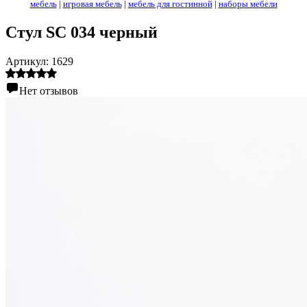
мебель
|
игровая мебель
|
мебель для гостинной
|
наборы мебели
Стул SC 034 черный
Артикул:
1629
Нет отзывов