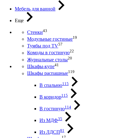
Мебель для ванной
Еще
43
Стенки
19
Модульные гостиные
57
Тумбы под ТV
22
Комоды в гостиную
20
Журнальные столы
41
Шкафы-купе
119
Шкафы распашные
115
В спальню
115
В коридор
114
В гостиную
35
Из МДФ
81
Из ЛДСП
17