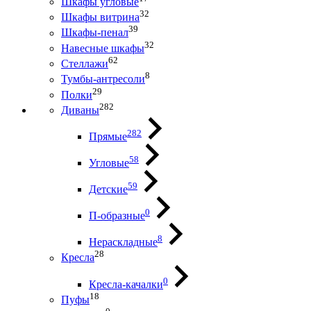
Шкафы угловые
32
Шкафы витрина
39
Шкафы-пенал
32
Навесные шкафы
62
Стеллажи
8
Тумбы-антресоли
29
Полки
282
Диваны
282
Прямые
58
Угловые
59
Детские
0
П-образные
8
Нераскладные
28
Кресла
0
Кресла-качалки
18
Пуфы