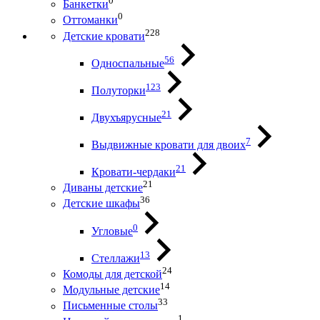
0
Банкетки
0
Оттоманки
228
Детские кровати
56
Односпальные
123
Полуторки
21
Двухъярусные
7
Выдвижные кровати для двоих
21
Кровати-чердаки
21
Диваны детские
36
Детские шкафы
0
Угловые
13
Стеллажи
24
Комоды для детской
14
Модульные детские
33
Письменные столы
1