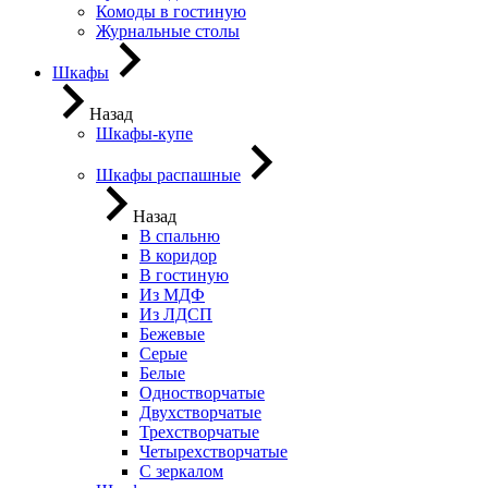
Комоды в гостиную
Журнальные столы
Шкафы
Назад
Шкафы-купе
Шкафы распашные
Назад
В спальню
В коридор
В гостиную
Из МДФ
Из ЛДСП
Бежевые
Серые
Белые
Одностворчатые
Двухстворчатые
Трехстворчатые
Четырехстворчатые
С зеркалом