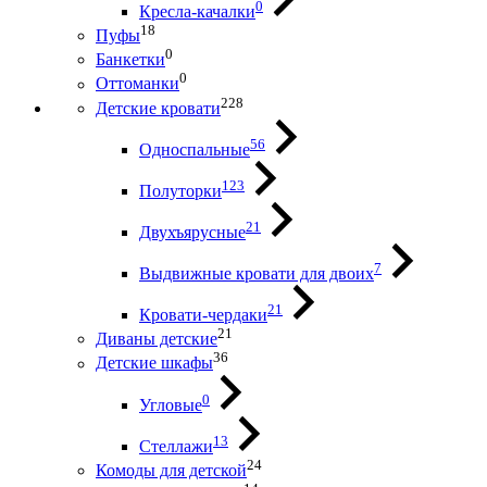
0
Кресла-качалки
18
Пуфы
0
Банкетки
0
Оттоманки
228
Детские кровати
56
Односпальные
123
Полуторки
21
Двухъярусные
7
Выдвижные кровати для двоих
21
Кровати-чердаки
21
Диваны детские
36
Детские шкафы
0
Угловые
13
Стеллажи
24
Комоды для детской