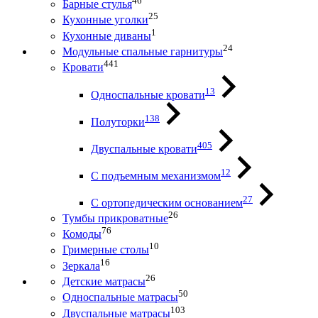
46
Барные стулья
25
Кухонные уголки
1
Кухонные диваны
24
Модульные спальные гарнитуры
441
Кровати
13
Односпальные кровати
138
Полуторки
405
Двуспальные кровати
12
С подъемным механизмом
27
С ортопедическим основанием
26
Тумбы прикроватные
76
Комоды
10
Гримерные столы
16
Зеркала
26
Детские матрасы
50
Односпальные матрасы
103
Двуспальные матрасы