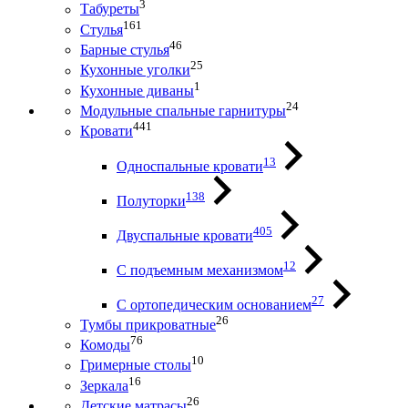
3
Табуреты
161
Стулья
46
Барные стулья
25
Кухонные уголки
1
Кухонные диваны
24
Модульные спальные гарнитуры
441
Кровати
13
Односпальные кровати
138
Полуторки
405
Двуспальные кровати
12
С подъемным механизмом
27
С ортопедическим основанием
26
Тумбы прикроватные
76
Комоды
10
Гримерные столы
16
Зеркала
26
Детские матрасы