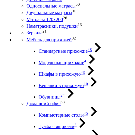
50
Односпальные матрасы
103
Двуспальные матрасы
26
Матрасы 120х200
13
Наматрасники, подушки
21
Зеркала
82
Мебель для прихожей
48
Стандартные прихожие
4
Модульные прихожие
43
Шкафы в прихожую
10
Вешалки в прихожую
24
Обувницы
63
Домашний офис
45
Компьютерные столы
3
Тумба с ящиками