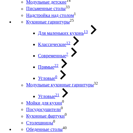
14
Модульные детские
33
Письменные столы
1
Надстройка над столом
25
Кухонные гарнитуры
13
Для маленьких кухонь
12
Классические
7
Современные
22
Прямые
0
Угловые
32
Модульные кухонные гарнитуры
21
Угловые
0
Мойки для кухни
0
Посудосушители
0
Кухонные фартуки
0
Столешницы
40
Обеденные столы