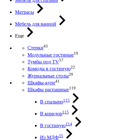
Мебель для спальни
Матрасы
Мебель для ванной
Еще
43
Стенки
19
Модульные гостиные
57
Тумбы под ТV
22
Комоды в гостиную
20
Журнальные столы
41
Шкафы-купе
119
Шкафы распашные
115
В спальню
115
В коридор
114
В гостиную
35
Из МДФ