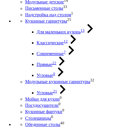
14
Модульные детские
33
Письменные столы
1
Надстройка над столом
25
Кухонные гарнитуры
13
Для маленьких кухонь
12
Классические
7
Современные
22
Прямые
0
Угловые
32
Модульные кухонные гарнитуры
21
Угловые
0
Мойки для кухни
0
Посудосушители
0
Кухонные фартуки
0
Столешницы
40
Обеденные столы