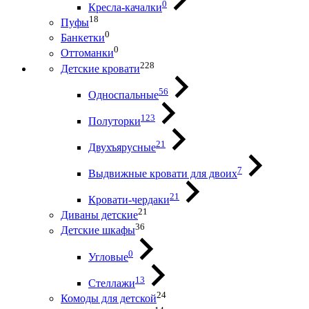
0
Кресла-качалки
18
Пуфы
0
Банкетки
0
Оттоманки
228
Детские кровати
56
Односпальные
123
Полуторки
21
Двухъярусные
7
Выдвижные кровати для двоих
21
Кровати-чердаки
21
Диваны детские
36
Детские шкафы
0
Угловые
13
Стеллажи
24
Комоды для детской