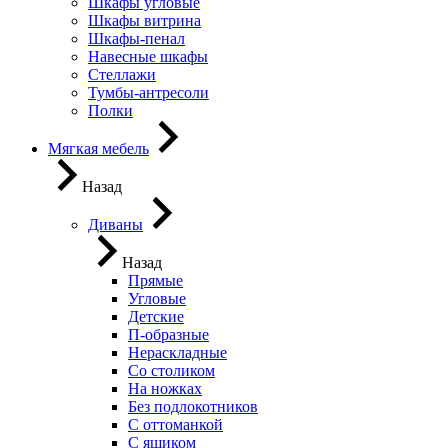
Шкафы угловые
Шкафы витрина
Шкафы-пенал
Навесные шкафы
Стеллажи
Тумбы-антресоли
Полки
Мягкая мебель
Назад
Диваны
Назад
Прямые
Угловые
Детские
П-образные
Нераскладные
Со столиком
На ножках
Без подлокотников
С оттоманкой
С ящиком