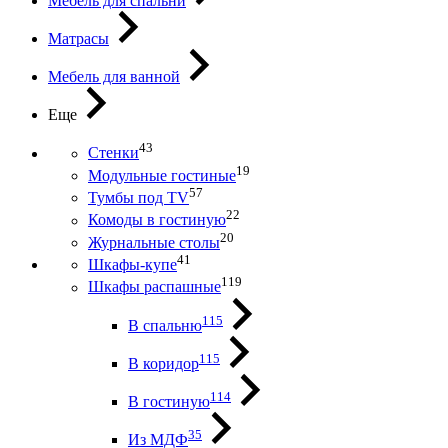
Мебель для спальни
Матрасы
Мебель для ванной
Еще
43
Стенки
19
Модульные гостиные
57
Тумбы под ТV
22
Комоды в гостиную
20
Журнальные столы
41
Шкафы-купе
119
Шкафы распашные
115
В спальню
115
В коридор
114
В гостиную
35
Из МДФ