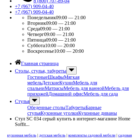
8 (800) 707-89-04
+7 (967) 909-04-40
+7 (967) 909-04-40
Понедельник
09:00 — 21:00
Вторник
09:00 — 21:00
Среда
09:00 — 21:00
Четверг
09:00 — 21:00
Пятница
09:00 — 21:00
Суббота
10:00 — 20:00
Воскресенье
10:00 — 20:00
Главная страница
Столы, стулья, табуреты
Гостиные
Шкафы
Мягкая
мебель
Детские
Кухни
Мебель для
спальни
Матрасы
Мебель для ванной
Мебель для
прихожей
Домашний офис
Мебель для сада
Стулья
Обеденные столы
Табуреты
Барные
стулья
Кухонные уголки
Кухонные диваны
Стул SC 034 серый купить в интернет-магазине Home
Soffit...
кухонная мебель
|
детская мебель
|
комплекты садовой мебели
|
садовая