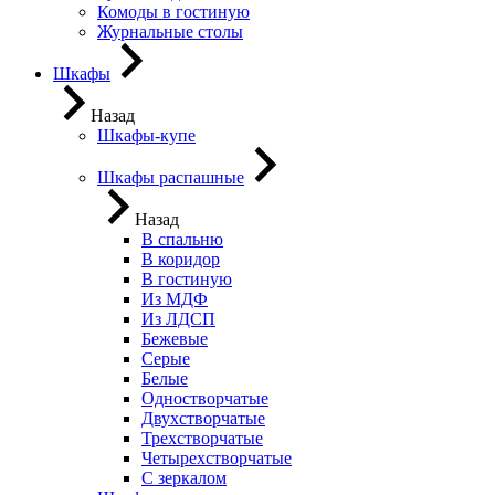
Комоды в гостиную
Журнальные столы
Шкафы
Назад
Шкафы-купе
Шкафы распашные
Назад
В спальню
В коридор
В гостиную
Из МДФ
Из ЛДСП
Бежевые
Серые
Белые
Одностворчатые
Двухстворчатые
Трехстворчатые
Четырехстворчатые
С зеркалом