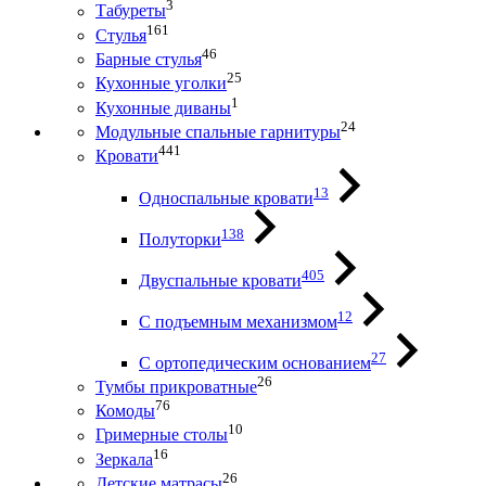
3
Табуреты
161
Стулья
46
Барные стулья
25
Кухонные уголки
1
Кухонные диваны
24
Модульные спальные гарнитуры
441
Кровати
13
Односпальные кровати
138
Полуторки
405
Двуспальные кровати
12
С подъемным механизмом
27
С ортопедическим основанием
26
Тумбы прикроватные
76
Комоды
10
Гримерные столы
16
Зеркала
26
Детские матрасы