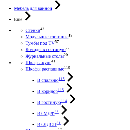
Мебель для ванной
Еще
43
Стенки
19
Модульные гостиные
57
Тумбы под ТV
22
Комоды в гостиную
20
Журнальные столы
41
Шкафы-купе
119
Шкафы распашные
115
В спальню
115
В коридор
114
В гостиную
35
Из МДФ
81
Из ЛДСП
17