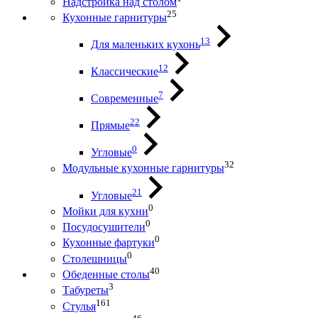
Надстройка над столом
25
Кухонные гарнитуры
13
Для маленьких кухонь
12
Классические
7
Современные
22
Прямые
0
Угловые
32
Модульные кухонные гарнитуры
21
Угловые
0
Мойки для кухни
0
Посудосушители
0
Кухонные фартуки
0
Столешницы
40
Обеденные столы
3
Табуреты
161
Стулья