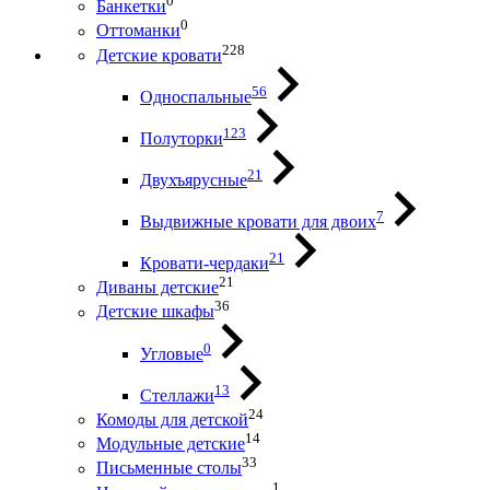
0
Банкетки
0
Оттоманки
228
Детские кровати
56
Односпальные
123
Полуторки
21
Двухъярусные
7
Выдвижные кровати для двоих
21
Кровати-чердаки
21
Диваны детские
36
Детские шкафы
0
Угловые
13
Стеллажи
24
Комоды для детской
14
Модульные детские
33
Письменные столы
1