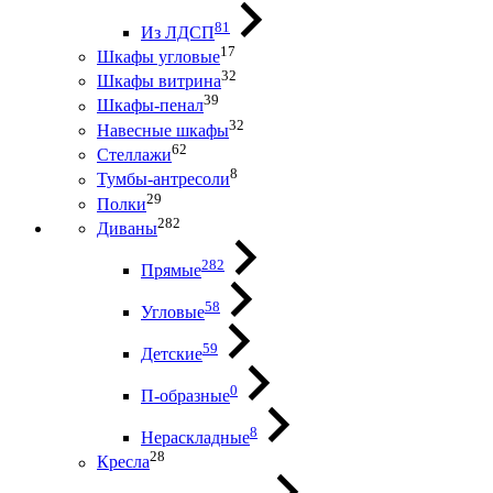
81
Из ЛДСП
17
Шкафы угловые
32
Шкафы витрина
39
Шкафы-пенал
32
Навесные шкафы
62
Стеллажи
8
Тумбы-антресоли
29
Полки
282
Диваны
282
Прямые
58
Угловые
59
Детские
0
П-образные
8
Нераскладные
28
Кресла