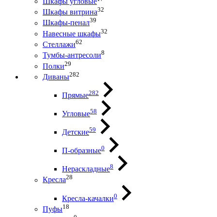
Шкафы угловые
32
Шкафы витрина
39
Шкафы-пенал
32
Навесные шкафы
62
Стеллажи
8
Тумбы-антресоли
29
Полки
282
Диваны
282
Прямые
58
Угловые
59
Детские
0
П-образные
8
Нераскладные
28
Кресла
0
Кресла-качалки
18
Пуфы