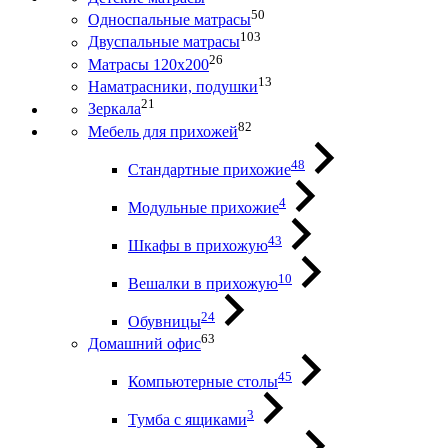
50
Односпальные матрасы
103
Двуспальные матрасы
26
Матрасы 120х200
13
Наматрасники, подушки
21
Зеркала
82
Мебель для прихожей
48
Стандартные прихожие
4
Модульные прихожие
43
Шкафы в прихожую
10
Вешалки в прихожую
24
Обувницы
63
Домашний офис
45
Компьютерные столы
3
Тумба с ящиками