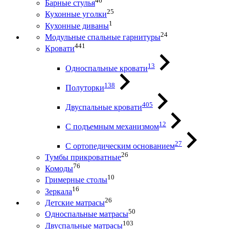
46
Барные стулья
25
Кухонные уголки
1
Кухонные диваны
24
Модульные спальные гарнитуры
441
Кровати
13
Односпальные кровати
138
Полуторки
405
Двуспальные кровати
12
С подъемным механизмом
27
С ортопедическим основанием
26
Тумбы прикроватные
76
Комоды
10
Гримерные столы
16
Зеркала
26
Детские матрасы
50
Односпальные матрасы
103
Двуспальные матрасы