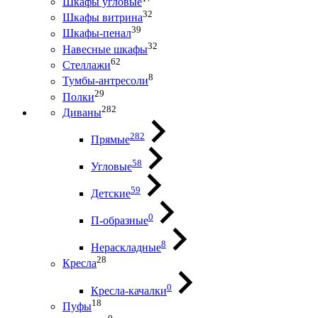
Шкафы угловые
32
Шкафы витрина
39
Шкафы-пенал
32
Навесные шкафы
62
Стеллажи
8
Тумбы-антресоли
29
Полки
282
Диваны
282
Прямые
58
Угловые
59
Детские
0
П-образные
8
Нераскладные
28
Кресла
0
Кресла-качалки
18
Пуфы