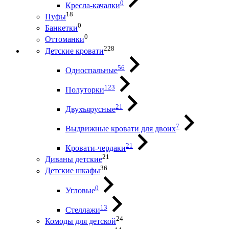
0
Кресла-качалки
18
Пуфы
0
Банкетки
0
Оттоманки
228
Детские кровати
56
Односпальные
123
Полуторки
21
Двухъярусные
7
Выдвижные кровати для двоих
21
Кровати-чердаки
21
Диваны детские
36
Детские шкафы
0
Угловые
13
Стеллажи
24
Комоды для детской