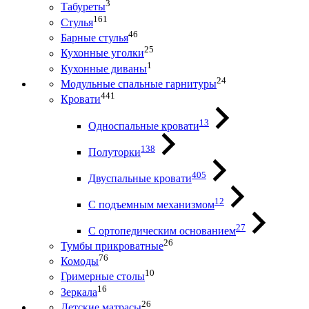
3
Табуреты
161
Стулья
46
Барные стулья
25
Кухонные уголки
1
Кухонные диваны
24
Модульные спальные гарнитуры
441
Кровати
13
Односпальные кровати
138
Полуторки
405
Двуспальные кровати
12
С подъемным механизмом
27
С ортопедическим основанием
26
Тумбы прикроватные
76
Комоды
10
Гримерные столы
16
Зеркала
26
Детские матрасы