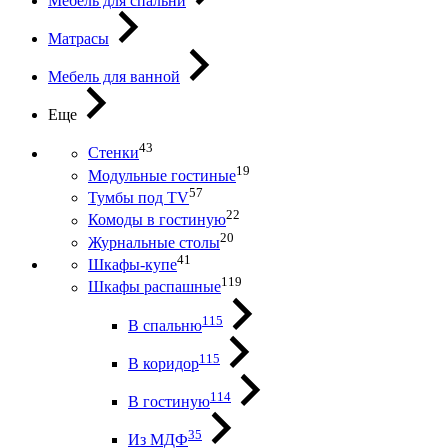
Мебель для спальни
Матрасы
Мебель для ванной
Еще
43
Стенки
19
Модульные гостиные
57
Тумбы под ТV
22
Комоды в гостиную
20
Журнальные столы
41
Шкафы-купе
119
Шкафы распашные
115
В спальню
115
В коридор
114
В гостиную
35
Из МДФ