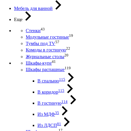
Мебель для ванной
Еще
43
Стенки
19
Модульные гостиные
57
Тумбы под ТV
22
Комоды в гостиную
20
Журнальные столы
41
Шкафы-купе
119
Шкафы распашные
115
В спальню
115
В коридор
114
В гостиную
35
Из МДФ
81
Из ЛДСП
17