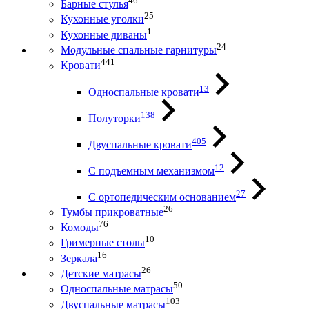
46
Барные стулья
25
Кухонные уголки
1
Кухонные диваны
24
Модульные спальные гарнитуры
441
Кровати
13
Односпальные кровати
138
Полуторки
405
Двуспальные кровати
12
С подъемным механизмом
27
С ортопедическим основанием
26
Тумбы прикроватные
76
Комоды
10
Гримерные столы
16
Зеркала
26
Детские матрасы
50
Односпальные матрасы
103
Двуспальные матрасы