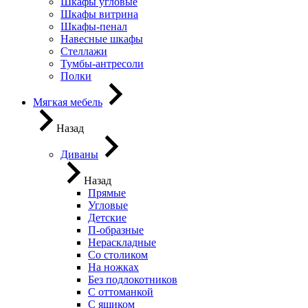
Шкафы угловые
Шкафы витрина
Шкафы-пенал
Навесные шкафы
Стеллажи
Тумбы-антресоли
Полки
Мягкая мебель
Назад
Диваны
Назад
Прямые
Угловые
Детские
П-образные
Нераскладные
Со столиком
На ножках
Без подлокотников
С оттоманкой
С ящиком