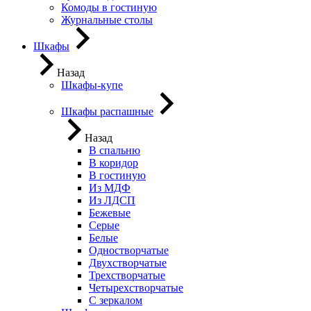
Комоды в гостиную
Журнальные столы
Шкафы
Назад
Шкафы-купе
Шкафы распашные
Назад
В спальню
В коридор
В гостиную
Из МДФ
Из ЛДСП
Бежевые
Серые
Белые
Одностворчатые
Двухстворчатые
Трехстворчатые
Четырехстворчатые
С зеркалом