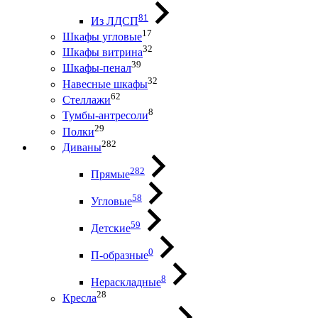
81
Из ЛДСП
17
Шкафы угловые
32
Шкафы витрина
39
Шкафы-пенал
32
Навесные шкафы
62
Стеллажи
8
Тумбы-антресоли
29
Полки
282
Диваны
282
Прямые
58
Угловые
59
Детские
0
П-образные
8
Нераскладные
28
Кресла