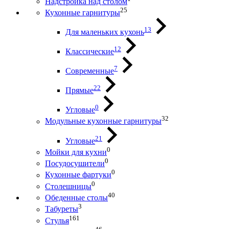
Надстройка над столом
25
Кухонные гарнитуры
13
Для маленьких кухонь
12
Классические
7
Современные
22
Прямые
0
Угловые
32
Модульные кухонные гарнитуры
21
Угловые
0
Мойки для кухни
0
Посудосушители
0
Кухонные фартуки
0
Столешницы
40
Обеденные столы
3
Табуреты
161
Стулья