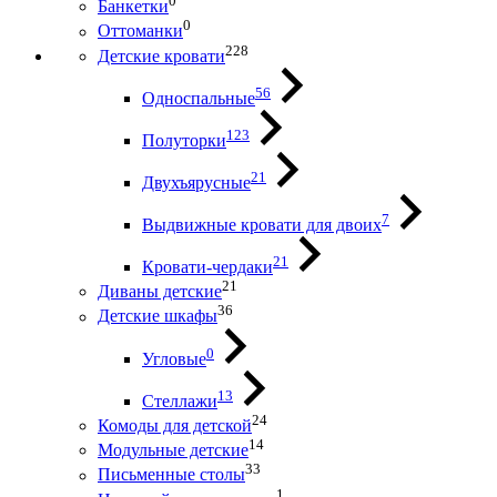
0
Банкетки
0
Оттоманки
228
Детские кровати
56
Односпальные
123
Полуторки
21
Двухъярусные
7
Выдвижные кровати для двоих
21
Кровати-чердаки
21
Диваны детские
36
Детские шкафы
0
Угловые
13
Стеллажи
24
Комоды для детской
14
Модульные детские
33
Письменные столы
1