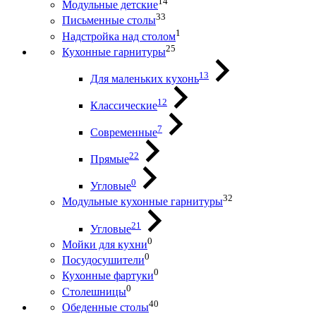
14
Модульные детские
33
Письменные столы
1
Надстройка над столом
25
Кухонные гарнитуры
13
Для маленьких кухонь
12
Классические
7
Современные
22
Прямые
0
Угловые
32
Модульные кухонные гарнитуры
21
Угловые
0
Мойки для кухни
0
Посудосушители
0
Кухонные фартуки
0
Столешницы
40
Обеденные столы