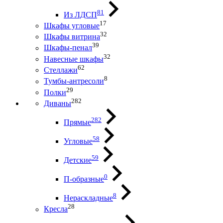
81
Из ЛДСП
17
Шкафы угловые
32
Шкафы витрина
39
Шкафы-пенал
32
Навесные шкафы
62
Стеллажи
8
Тумбы-антресоли
29
Полки
282
Диваны
282
Прямые
58
Угловые
59
Детские
0
П-образные
8
Нераскладные
28
Кресла