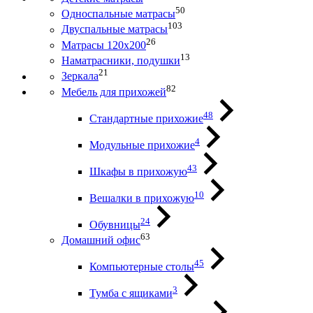
50
Односпальные матрасы
103
Двуспальные матрасы
26
Матрасы 120х200
13
Наматрасники, подушки
21
Зеркала
82
Мебель для прихожей
48
Стандартные прихожие
4
Модульные прихожие
43
Шкафы в прихожую
10
Вешалки в прихожую
24
Обувницы
63
Домашний офис
45
Компьютерные столы
3
Тумба с ящиками