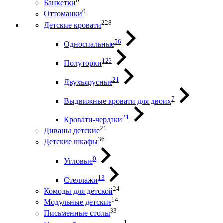
0
Банкетки
0
Оттоманки
228
Детские кровати
56
Односпальные
123
Полуторки
21
Двухъярусные
7
Выдвижные кровати для двоих
21
Кровати-чердаки
21
Диваны детские
36
Детские шкафы
0
Угловые
13
Стеллажи
24
Комоды для детской
14
Модульные детские
33
Письменные столы
1