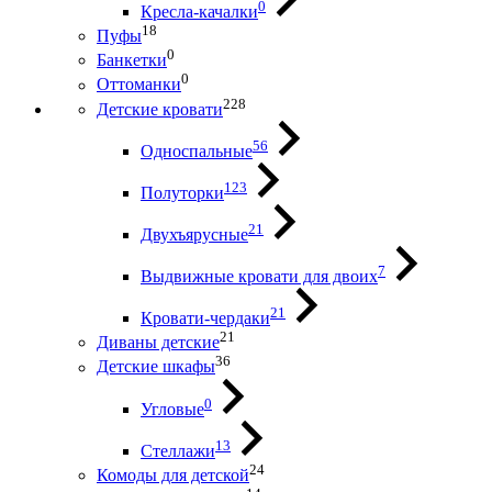
0
Кресла-качалки
18
Пуфы
0
Банкетки
0
Оттоманки
228
Детские кровати
56
Односпальные
123
Полуторки
21
Двухъярусные
7
Выдвижные кровати для двоих
21
Кровати-чердаки
21
Диваны детские
36
Детские шкафы
0
Угловые
13
Стеллажи
24
Комоды для детской