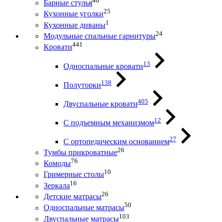
46
Барные стулья
25
Кухонные уголки
1
Кухонные диваны
24
Модульные спальные гарнитуры
441
Кровати
13
Односпальные кровати
138
Полуторки
405
Двуспальные кровати
12
С подъемным механизмом
27
С ортопедическим основанием
26
Тумбы прикроватные
76
Комоды
10
Гримерные столы
16
Зеркала
26
Детские матрасы
50
Односпальные матрасы
103
Двуспальные матрасы