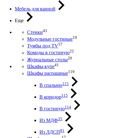
Мебель для ванной
Еще
43
Стенки
19
Модульные гостиные
57
Тумбы под ТV
22
Комоды в гостиную
20
Журнальные столы
41
Шкафы-купе
119
Шкафы распашные
115
В спальню
115
В коридор
114
В гостиную
35
Из МДФ
81
Из ЛДСП
17