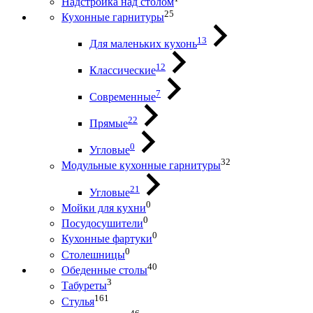
Надстройка над столом
25
Кухонные гарнитуры
13
Для маленьких кухонь
12
Классические
7
Современные
22
Прямые
0
Угловые
32
Модульные кухонные гарнитуры
21
Угловые
0
Мойки для кухни
0
Посудосушители
0
Кухонные фартуки
0
Столешницы
40
Обеденные столы
3
Табуреты
161
Стулья