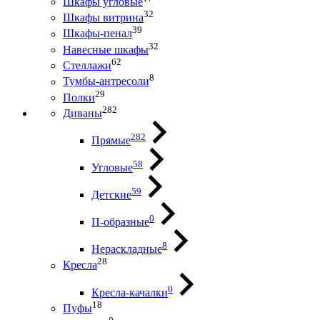
Шкафы угловые
32
Шкафы витрина
39
Шкафы-пенал
32
Навесные шкафы
62
Стеллажи
8
Тумбы-антресоли
29
Полки
282
Диваны
282
Прямые
58
Угловые
59
Детские
0
П-образные
8
Нераскладные
28
Кресла
0
Кресла-качалки
18
Пуфы