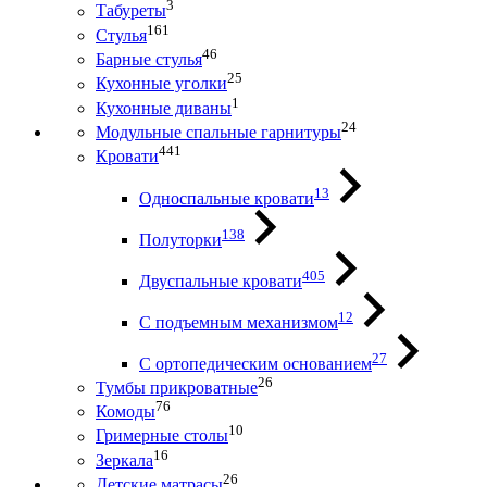
3
Табуреты
161
Стулья
46
Барные стулья
25
Кухонные уголки
1
Кухонные диваны
24
Модульные спальные гарнитуры
441
Кровати
13
Односпальные кровати
138
Полуторки
405
Двуспальные кровати
12
С подъемным механизмом
27
С ортопедическим основанием
26
Тумбы прикроватные
76
Комоды
10
Гримерные столы
16
Зеркала
26
Детские матрасы