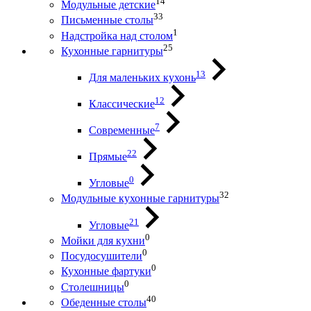
14
Модульные детские
33
Письменные столы
1
Надстройка над столом
25
Кухонные гарнитуры
13
Для маленьких кухонь
12
Классические
7
Современные
22
Прямые
0
Угловые
32
Модульные кухонные гарнитуры
21
Угловые
0
Мойки для кухни
0
Посудосушители
0
Кухонные фартуки
0
Столешницы
40
Обеденные столы