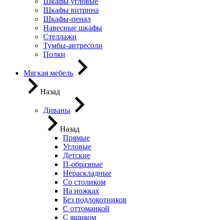
Шкафы угловые
Шкафы витрина
Шкафы-пенал
Навесные шкафы
Стеллажи
Тумбы-антресоли
Полки
Мягкая мебель
Назад
Диваны
Назад
Прямые
Угловые
Детские
П-образные
Нераскладные
Со столиком
На ножках
Без подлокотников
С оттоманкой
С ящиком