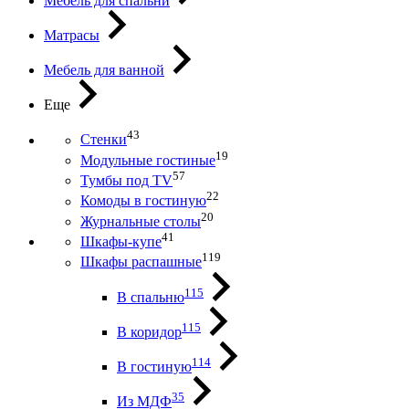
Мебель для спальни
Матрасы
Мебель для ванной
Еще
43
Стенки
19
Модульные гостиные
57
Тумбы под ТV
22
Комоды в гостиную
20
Журнальные столы
41
Шкафы-купе
119
Шкафы распашные
115
В спальню
115
В коридор
114
В гостиную
35
Из МДФ