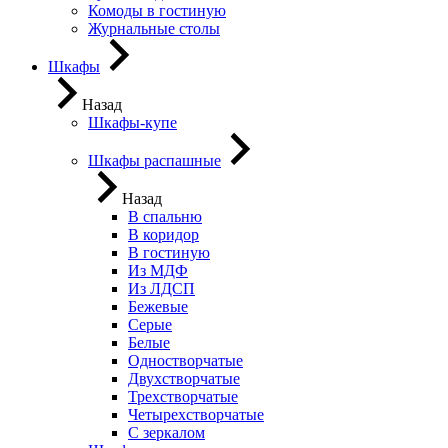
Комоды в гостиную
Журнальные столы
Шкафы
Назад
Шкафы-купе
Шкафы распашные
Назад
В спальню
В коридор
В гостиную
Из МДФ
Из ЛДСП
Бежевые
Серые
Белые
Одностворчатые
Двухстворчатые
Трехстворчатые
Четырехстворчатые
С зеркалом