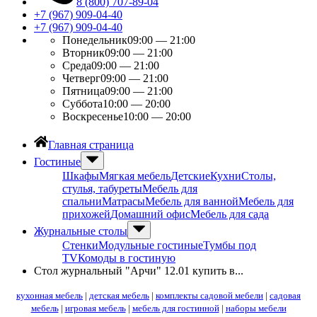
8 (800) 707-89-04
+7 (967) 909-04-40
+7 (967) 909-04-40
Понедельник
09:00 — 21:00
Вторник
09:00 — 21:00
Среда
09:00 — 21:00
Четверг
09:00 — 21:00
Пятница
09:00 — 21:00
Суббота
10:00 — 20:00
Воскресенье
10:00 — 20:00
Главная страница
Гостиные
Шкафы
Мягкая мебель
Детские
Кухни
Столы,
стулья, табуреты
Мебель для
спальни
Матрасы
Мебель для ванной
Мебель для
прихожей
Домашний офис
Мебель для сада
Журнальные столы
Стенки
Модульные гостиные
Тумбы под
ТV
Комоды в гостиную
Стол журнальный "Арчи" 12.01 купить в...
кухонная мебель
|
детская мебель
|
комплекты садовой мебели
|
садовая
мебель
|
игровая мебель
|
мебель для гостинной
|
наборы мебели