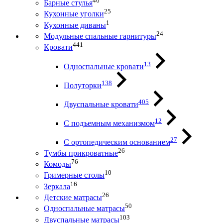
46
Барные стулья
25
Кухонные уголки
1
Кухонные диваны
24
Модульные спальные гарнитуры
441
Кровати
13
Односпальные кровати
138
Полуторки
405
Двуспальные кровати
12
С подъемным механизмом
27
С ортопедическим основанием
26
Тумбы прикроватные
76
Комоды
10
Гримерные столы
16
Зеркала
26
Детские матрасы
50
Односпальные матрасы
103
Двуспальные матрасы