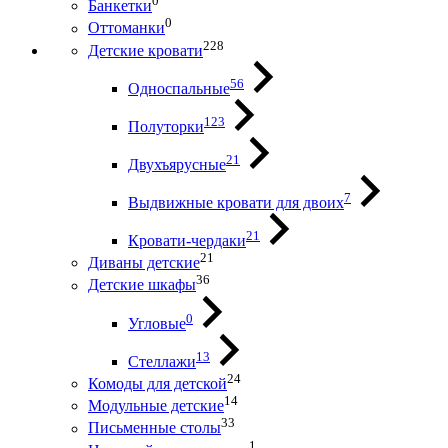
0
Банкетки
0
Оттоманки
228
Детские кровати
56
Односпальные
123
Полуторки
21
Двухъярусные
7
Выдвижные кровати для двоих
21
Кровати-чердаки
21
Диваны детские
36
Детские шкафы
0
Угловые
13
Стеллажи
24
Комоды для детской
14
Модульные детские
33
Письменные столы
1