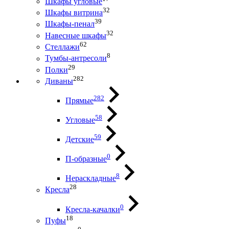
Шкафы угловые
32
Шкафы витрина
39
Шкафы-пенал
32
Навесные шкафы
62
Стеллажи
8
Тумбы-антресоли
29
Полки
282
Диваны
282
Прямые
58
Угловые
59
Детские
0
П-образные
8
Нераскладные
28
Кресла
0
Кресла-качалки
18
Пуфы