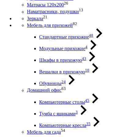
26
Матрасы 120х200
13
Наматрасники, подушки
21
Зеркала
82
Мебель для прихожей
48
Стандартные прихожие
4
Модульные прихожие
43
Шкафы в прихожую
10
Вешалки в прихожую
24
Обувницы
63
Домашний офис
45
Компьютерные столы
3
Тумба с ящиками
35
Компьютерные кресла
54
Мебель для сада