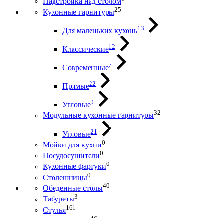
Надстройка над столом
25
Кухонные гарнитуры
13
Для маленьких кухонь
12
Классические
7
Современные
22
Прямые
0
Угловые
32
Модульные кухонные гарнитуры
21
Угловые
0
Мойки для кухни
0
Посудосушители
0
Кухонные фартуки
0
Столешницы
40
Обеденные столы
3
Табуреты
161
Стулья