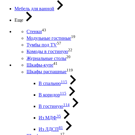
Мебель для ванной
Еще
43
Стенки
19
Модульные гостиные
57
Тумбы под ТV
22
Комоды в гостиную
20
Журнальные столы
41
Шкафы-купе
119
Шкафы распашные
115
В спальню
115
В коридор
114
В гостиную
35
Из МДФ
81
Из ЛДСП
17