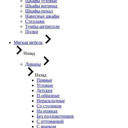
Шкафы угловые
Шкафы витрина
Шкафы-пенал
Навесные шкафы
Стеллажи
Тумбы-антресоли
Полки
Мягкая мебель
Назад
Диваны
Назад
Прямые
Угловые
Детские
П-образные
Нераскладные
Со столиком
На ножках
Без подлокотников
С оттоманкой
С ящиком