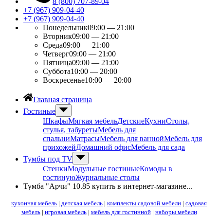
8 (800) 707-89-04
+7 (967) 909-04-40
+7 (967) 909-04-40
Понедельник
09:00 — 21:00
Вторник
09:00 — 21:00
Среда
09:00 — 21:00
Четверг
09:00 — 21:00
Пятница
09:00 — 21:00
Суббота
10:00 — 20:00
Воскресенье
10:00 — 20:00
Главная страница
Гостиные
Шкафы
Мягкая мебель
Детские
Кухни
Столы,
стулья, табуреты
Мебель для
спальни
Матрасы
Мебель для ванной
Мебель для
прихожей
Домашний офис
Мебель для сада
Тумбы под ТV
Стенки
Модульные гостиные
Комоды в
гостиную
Журнальные столы
Тумба "Арчи" 10.85 купить в интернет-магазине...
кухонная мебель
|
детская мебель
|
комплекты садовой мебели
|
садовая
мебель
|
игровая мебель
|
мебель для гостинной
|
наборы мебели