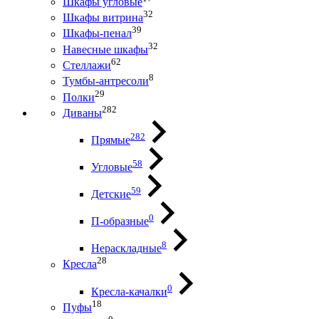
Шкафы угловые
32
Шкафы витрина
39
Шкафы-пенал
32
Навесные шкафы
62
Стеллажи
8
Тумбы-антресоли
29
Полки
282
Диваны
282
Прямые
58
Угловые
59
Детские
0
П-образные
8
Нераскладные
28
Кресла
0
Кресла-качалки
18
Пуфы