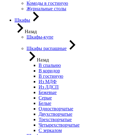
Комоды в гостиную
Журнальные столы
Шкафы
Назад
Шкафы-купе
Шкафы распашные
Назад
В спальню
В коридор
В гостиную
Из МДФ
Из ЛДСП
Бежевые
Серые
Белые
Одностворчатые
Двухстворчатые
Трехстворчатые
Четырехстворчатые
С зеркалом