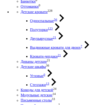
0
Банкетки
0
Оттоманки
228
Детские кровати
56
Односпальные
123
Полуторки
21
Двухъярусные
7
Выдвижные кровати для двоих
21
Кровати-чердаки
21
Диваны детские
36
Детские шкафы
0
Угловые
13
Стеллажи
24
Комоды для детской
14
Модульные детские
33
Письменные столы
1