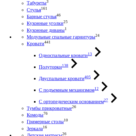
3
Табуреты
161
Стулья
46
Барные стулья
25
Кухонные уголки
1
Кухонные диваны
24
Модульные спальные гарнитуры
441
Кровати
13
Односпальные кровати
138
Полуторки
405
Двуспальные кровати
12
С подъемным механизмом
27
С ортопедическим основанием
26
Тумбы прикроватные
76
Комоды
10
Гримерные столы
16
Зеркала
26
Детские матрасы