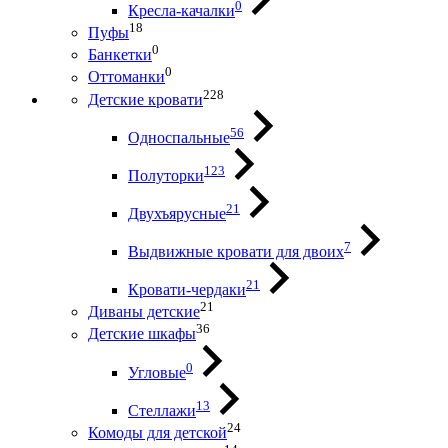
0
Кресла-качалки
18
Пуфы
0
Банкетки
0
Оттоманки
228
Детские кровати
56
Односпальные
123
Полуторки
21
Двухъярусные
7
Выдвижные кровати для двоих
21
Кровати-чердаки
21
Диваны детские
36
Детские шкафы
0
Угловые
13
Стеллажи
24
Комоды для детской