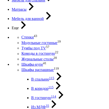
Мебель для спальни
Матрасы
Мебель для ванной
Еще
43
Стенки
19
Модульные гостиные
57
Тумбы под ТV
22
Комоды в гостиную
20
Журнальные столы
41
Шкафы-купе
119
Шкафы распашные
115
В спальню
115
В коридор
114
В гостиную
35
Из МДФ