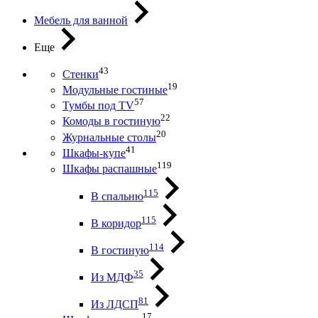
Мебель для ванной
Еще
43
Стенки
19
Модульные гостиные
57
Тумбы под ТV
22
Комоды в гостиную
20
Журнальные столы
41
Шкафы-купе
119
Шкафы распашные
115
В спальню
115
В коридор
114
В гостиную
35
Из МДФ
81
Из ЛДСП
17