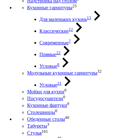
Надстройка над столом
25
Кухонные гарнитуры
13
Для маленьких кухонь
12
Классические
7
Современные
22
Прямые
0
Угловые
32
Модульные кухонные гарнитуры
21
Угловые
0
Мойки для кухни
0
Посудосушители
0
Кухонные фартуки
0
Столешницы
40
Обеденные столы
3
Табуреты
161
Стулья