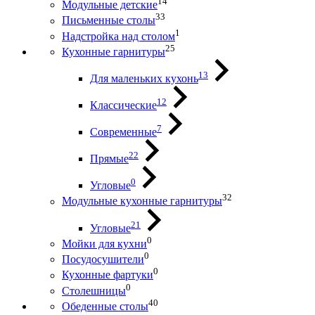
14
Модульные детские
33
Письменные столы
1
Надстройка над столом
25
Кухонные гарнитуры
13
Для маленьких кухонь
12
Классические
7
Современные
22
Прямые
0
Угловые
32
Модульные кухонные гарнитуры
21
Угловые
0
Мойки для кухни
0
Посудосушители
0
Кухонные фартуки
0
Столешницы
40
Обеденные столы