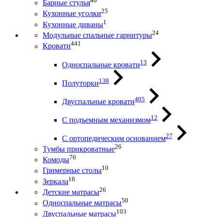
46
Барные стулья
25
Кухонные уголки
1
Кухонные диваны
24
Модульные спальные гарнитуры
441
Кровати
13
Односпальные кровати
138
Полуторки
405
Двуспальные кровати
12
С подъемным механизмом
27
С ортопедическим основанием
26
Тумбы прикроватные
76
Комоды
10
Гримерные столы
16
Зеркала
26
Детские матрасы
50
Односпальные матрасы
103
Двуспальные матрасы