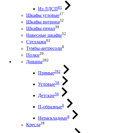
81
Из ЛДСП
17
Шкафы угловые
32
Шкафы витрина
39
Шкафы-пенал
32
Навесные шкафы
62
Стеллажи
8
Тумбы-антресоли
29
Полки
282
Диваны
282
Прямые
58
Угловые
59
Детские
0
П-образные
8
Нераскладные
28
Кресла