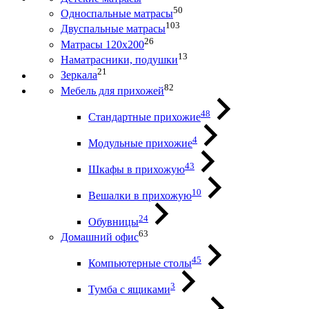
50
Односпальные матрасы
103
Двуспальные матрасы
26
Матрасы 120х200
13
Наматрасники, подушки
21
Зеркала
82
Мебель для прихожей
48
Стандартные прихожие
4
Модульные прихожие
43
Шкафы в прихожую
10
Вешалки в прихожую
24
Обувницы
63
Домашний офис
45
Компьютерные столы
3
Тумба с ящиками