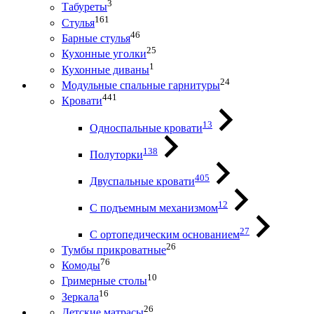
3
Табуреты
161
Стулья
46
Барные стулья
25
Кухонные уголки
1
Кухонные диваны
24
Модульные спальные гарнитуры
441
Кровати
13
Односпальные кровати
138
Полуторки
405
Двуспальные кровати
12
С подъемным механизмом
27
С ортопедическим основанием
26
Тумбы прикроватные
76
Комоды
10
Гримерные столы
16
Зеркала
26
Детские матрасы