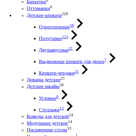
0
Банкетки
0
Оттоманки
228
Детские кровати
56
Односпальные
123
Полуторки
21
Двухъярусные
7
Выдвижные кровати для двоих
21
Кровати-чердаки
21
Диваны детские
36
Детские шкафы
0
Угловые
13
Стеллажи
24
Комоды для детской
14
Модульные детские
33
Письменные столы
1