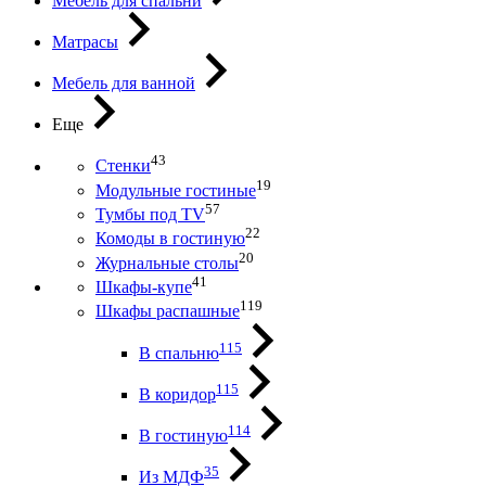
Мебель для спальни
Матрасы
Мебель для ванной
Еще
43
Стенки
19
Модульные гостиные
57
Тумбы под ТV
22
Комоды в гостиную
20
Журнальные столы
41
Шкафы-купе
119
Шкафы распашные
115
В спальню
115
В коридор
114
В гостиную
35
Из МДФ