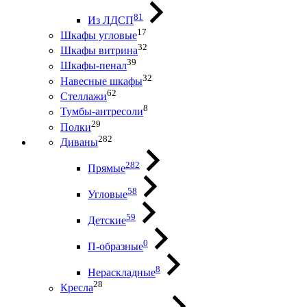
81
Из ЛДСП
17
Шкафы угловые
32
Шкафы витрина
39
Шкафы-пенал
32
Навесные шкафы
62
Стеллажи
8
Тумбы-антресоли
29
Полки
282
Диваны
282
Прямые
58
Угловые
59
Детские
0
П-образные
8
Нераскладные
28
Кресла