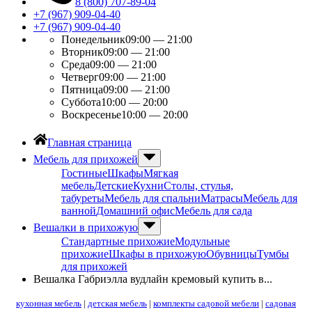
8 (800) 707-89-04
+7 (967) 909-04-40
+7 (967) 909-04-40
Понедельник
09:00 — 21:00
Вторник
09:00 — 21:00
Среда
09:00 — 21:00
Четверг
09:00 — 21:00
Пятница
09:00 — 21:00
Суббота
10:00 — 20:00
Воскресенье
10:00 — 20:00
Главная страница
Мебель для прихожей
Гостиные
Шкафы
Мягкая
мебель
Детские
Кухни
Столы, стулья,
табуреты
Мебель для спальни
Матрасы
Мебель для
ванной
Домашний офис
Мебель для сада
Вешалки в прихожую
Стандартные прихожие
Модульные
прихожие
Шкафы в прихожую
Обувницы
Тумбы
для прихожей
Вешалка Габриэлла вудлайн кремовый купить в...
кухонная мебель
|
детская мебель
|
комплекты садовой мебели
|
садовая