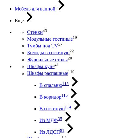
Мебель для ванной
Еще
43
Стенки
19
Модульные гостиные
57
Тумбы под ТV
22
Комоды в гостиную
20
Журнальные столы
41
Шкафы-купе
119
Шкафы распашные
115
В спальню
115
В коридор
114
В гостиную
35
Из МДФ
81
Из ЛДСП
17