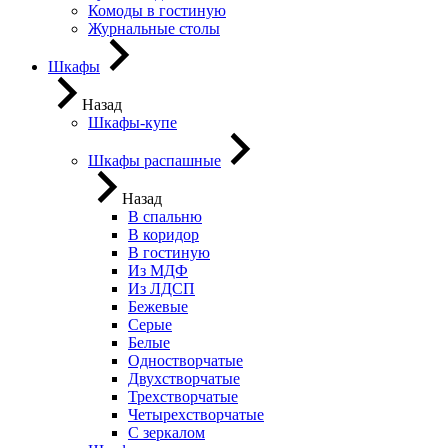
Комоды в гостиную
Журнальные столы
Шкафы
Назад
Шкафы-купе
Шкафы распашные
Назад
В спальню
В коридор
В гостиную
Из МДФ
Из ЛДСП
Бежевые
Серые
Белые
Одностворчатые
Двухстворчатые
Трехстворчатые
Четырехстворчатые
С зеркалом