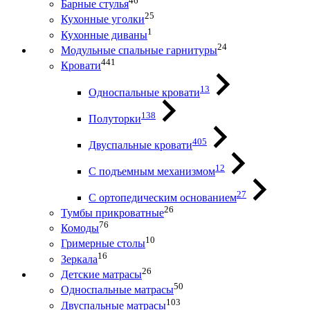
46
Барные стулья
25
Кухонные уголки
1
Кухонные диваны
24
Модульные спальные гарнитуры
441
Кровати
13
Односпальные кровати
138
Полуторки
405
Двуспальные кровати
12
С подъемным механизмом
27
С ортопедическим основанием
26
Тумбы прикроватные
76
Комоды
10
Гримерные столы
16
Зеркала
26
Детские матрасы
50
Односпальные матрасы
103
Двуспальные матрасы