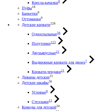
0
Кресла-качалки
18
Пуфы
0
Банкетки
0
Оттоманки
228
Детские кровати
56
Односпальные
123
Полуторки
21
Двухъярусные
7
Выдвижные кровати для двоих
21
Кровати-чердаки
21
Диваны детские
36
Детские шкафы
0
Угловые
13
Стеллажи
24
Комоды для детской