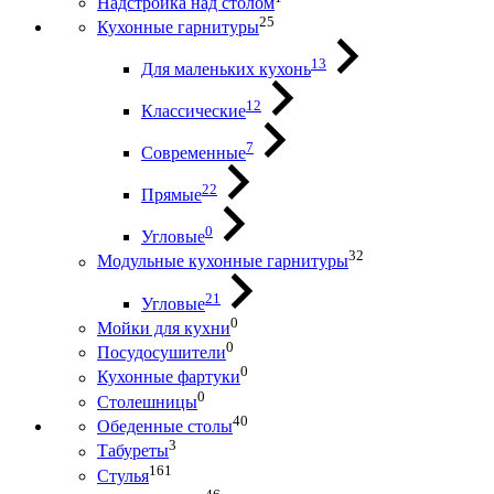
Надстройка над столом
25
Кухонные гарнитуры
13
Для маленьких кухонь
12
Классические
7
Современные
22
Прямые
0
Угловые
32
Модульные кухонные гарнитуры
21
Угловые
0
Мойки для кухни
0
Посудосушители
0
Кухонные фартуки
0
Столешницы
40
Обеденные столы
3
Табуреты
161
Стулья