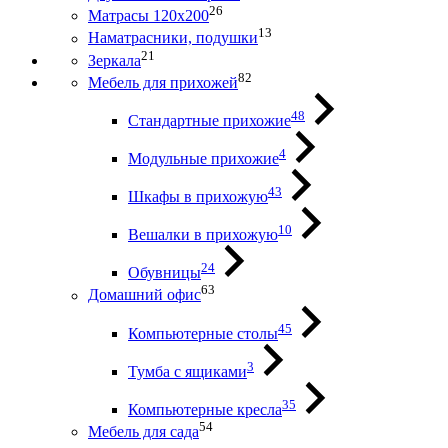
26
Матрасы 120х200
13
Наматрасники, подушки
21
Зеркала
82
Мебель для прихожей
48
Стандартные прихожие
4
Модульные прихожие
43
Шкафы в прихожую
10
Вешалки в прихожую
24
Обувницы
63
Домашний офис
45
Компьютерные столы
3
Тумба с ящиками
35
Компьютерные кресла
54
Мебель для сада