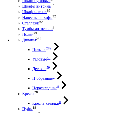
Шкафы угловые
32
Шкафы витрина
39
Шкафы-пенал
32
Навесные шкафы
62
Стеллажи
8
Тумбы-антресоли
29
Полки
282
Диваны
282
Прямые
58
Угловые
59
Детские
0
П-образные
8
Нераскладные
28
Кресла
0
Кресла-качалки
18
Пуфы