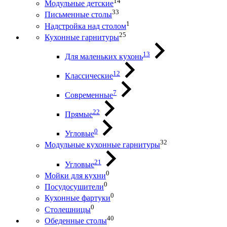
14
Модульные детские
33
Письменные столы
1
Надстройка над столом
25
Кухонные гарнитуры
13
Для маленьких кухонь
12
Классические
7
Современные
22
Прямые
0
Угловые
32
Модульные кухонные гарнитуры
21
Угловые
0
Мойки для кухни
0
Посудосушители
0
Кухонные фартуки
0
Столешницы
40
Обеденные столы