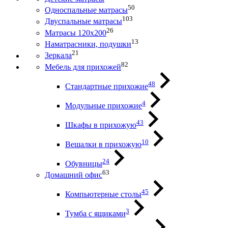
50
Односпальные матрасы
103
Двуспальные матрасы
26
Матрасы 120х200
13
Наматрасники, подушки
21
Зеркала
82
Мебель для прихожей
48
Стандартные прихожие
4
Модульные прихожие
43
Шкафы в прихожую
10
Вешалки в прихожую
24
Обувницы
63
Домашний офис
45
Компьютерные столы
3
Тумба с ящиками