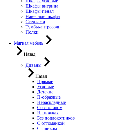
Шкафы угловые
Шкафы витрина
Шкафы-пенал
Навесные шкафы
Стеллажи
Тумбы-антресоли
Полки
Мягкая мебель
Назад
Диваны
Назад
Прямые
Угловые
Детские
П-образные
Нераскладные
Со столиком
На ножках
Без подлокотников
С оттоманкой
С ящиком