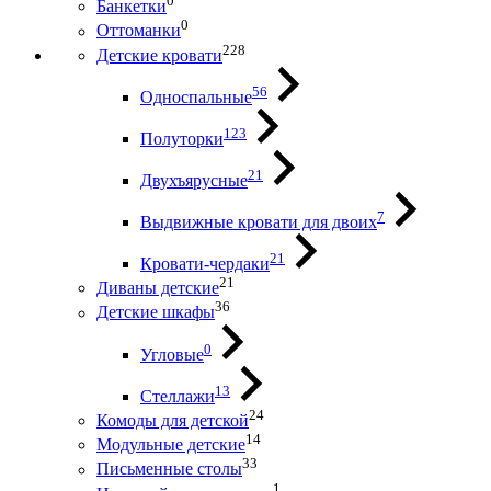
0
Банкетки
0
Оттоманки
228
Детские кровати
56
Односпальные
123
Полуторки
21
Двухъярусные
7
Выдвижные кровати для двоих
21
Кровати-чердаки
21
Диваны детские
36
Детские шкафы
0
Угловые
13
Стеллажи
24
Комоды для детской
14
Модульные детские
33
Письменные столы
1