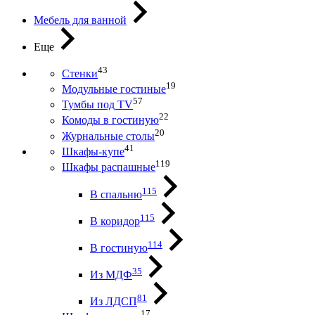
Мебель для ванной
Еще
43
Стенки
19
Модульные гостиные
57
Тумбы под ТV
22
Комоды в гостиную
20
Журнальные столы
41
Шкафы-купе
119
Шкафы распашные
115
В спальню
115
В коридор
114
В гостиную
35
Из МДФ
81
Из ЛДСП
17