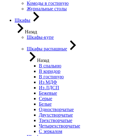
Комоды в гостиную
Журнальные столы
Шкафы
Назад
Шкафы-купе
Шкафы распашные
Назад
В спальню
В коридор
В гостиную
Из МДФ
Из ЛДСП
Бежевые
Серые
Белые
Одностворчатые
Двухстворчатые
Трехстворчатые
Четырехстворчатые
С зеркалом