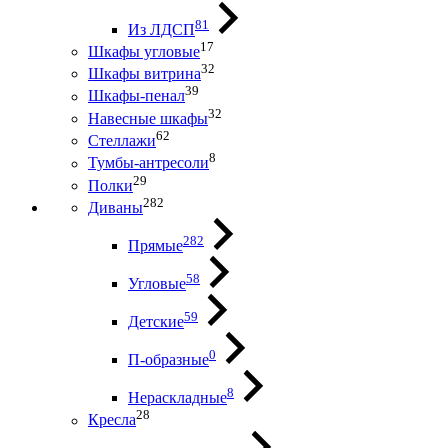
81
Из ЛДСП
17
Шкафы угловые
32
Шкафы витрина
39
Шкафы-пенал
32
Навесные шкафы
62
Стеллажи
8
Тумбы-антресоли
29
Полки
282
Диваны
282
Прямые
58
Угловые
59
Детские
0
П-образные
8
Нераскладные
28
Кресла