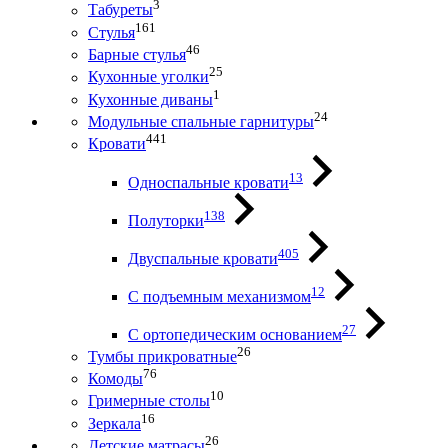
3
Табуреты
161
Стулья
46
Барные стулья
25
Кухонные уголки
1
Кухонные диваны
24
Модульные спальные гарнитуры
441
Кровати
13
Односпальные кровати
138
Полуторки
405
Двуспальные кровати
12
С подъемным механизмом
27
С ортопедическим основанием
26
Тумбы прикроватные
76
Комоды
10
Гримерные столы
16
Зеркала
26
Детские матрасы