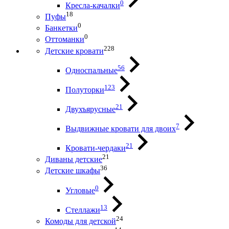
0
Кресла-качалки
18
Пуфы
0
Банкетки
0
Оттоманки
228
Детские кровати
56
Односпальные
123
Полуторки
21
Двухъярусные
7
Выдвижные кровати для двоих
21
Кровати-чердаки
21
Диваны детские
36
Детские шкафы
0
Угловые
13
Стеллажи
24
Комоды для детской