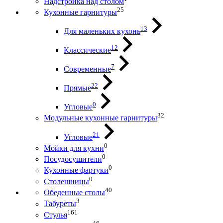
Надстройка над столом
25
Кухонные гарнитуры
13
Для маленьких кухонь
12
Классические
7
Современные
22
Прямые
0
Угловые
32
Модульные кухонные гарнитуры
21
Угловые
0
Мойки для кухни
0
Посудосушители
0
Кухонные фартуки
0
Столешницы
40
Обеденные столы
3
Табуреты
161
Стулья