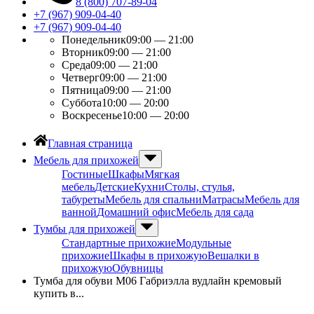
8 (800) 707-89-04
+7 (967) 909-04-40
+7 (967) 909-04-40
Понедельник
09:00 — 21:00
Вторник
09:00 — 21:00
Среда
09:00 — 21:00
Четверг
09:00 — 21:00
Пятница
09:00 — 21:00
Суббота
10:00 — 20:00
Воскресенье
10:00 — 20:00
Главная страница
Мебель для прихожей
Гостиные
Шкафы
Мягкая
мебель
Детские
Кухни
Столы, стулья,
табуреты
Мебель для спальни
Матрасы
Мебель для
ванной
Домашний офис
Мебель для сада
Тумбы для прихожей
Стандартные прихожие
Модульные
прихожие
Шкафы в прихожую
Вешалки в
прихожую
Обувницы
Тумба для обуви М06 Габриэлла вудлайн кремовый
купить в...