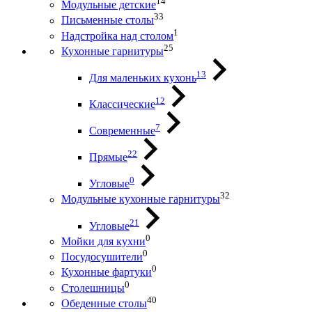
14
Модульные детские
33
Письменные столы
1
Надстройка над столом
25
Кухонные гарнитуры
13
Для маленьких кухонь
12
Классические
7
Современные
22
Прямые
0
Угловые
32
Модульные кухонные гарнитуры
21
Угловые
0
Мойки для кухни
0
Посудосушители
0
Кухонные фартуки
0
Столешницы
40
Обеденные столы