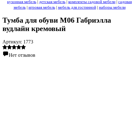
кухонная мебель
|
детская мебель
|
комплекты садовой мебели
|
садовая
мебель
|
игровая мебель
|
мебель для гостинной
|
наборы мебели
Тумба для обуви М06 Габриэлла
вудлайн кремовый
Артикул:
1773
Нет отзывов