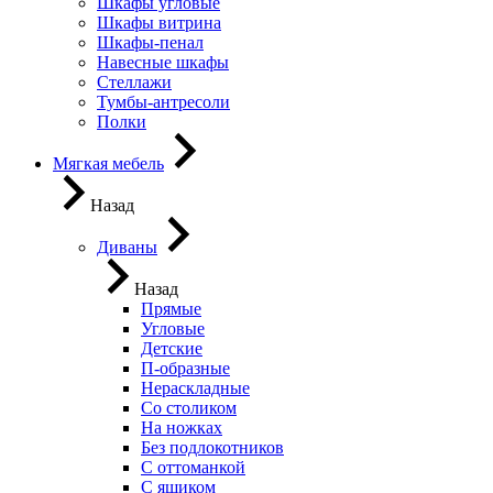
Шкафы угловые
Шкафы витрина
Шкафы-пенал
Навесные шкафы
Стеллажи
Тумбы-антресоли
Полки
Мягкая мебель
Назад
Диваны
Назад
Прямые
Угловые
Детские
П-образные
Нераскладные
Со столиком
На ножках
Без подлокотников
С оттоманкой
С ящиком