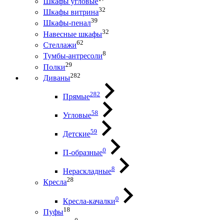
Шкафы угловые
32
Шкафы витрина
39
Шкафы-пенал
32
Навесные шкафы
62
Стеллажи
8
Тумбы-антресоли
29
Полки
282
Диваны
282
Прямые
58
Угловые
59
Детские
0
П-образные
8
Нераскладные
28
Кресла
0
Кресла-качалки
18
Пуфы