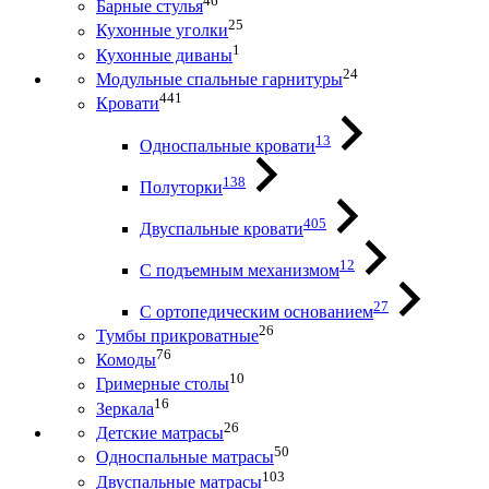
46
Барные стулья
25
Кухонные уголки
1
Кухонные диваны
24
Модульные спальные гарнитуры
441
Кровати
13
Односпальные кровати
138
Полуторки
405
Двуспальные кровати
12
С подъемным механизмом
27
С ортопедическим основанием
26
Тумбы прикроватные
76
Комоды
10
Гримерные столы
16
Зеркала
26
Детские матрасы
50
Односпальные матрасы
103
Двуспальные матрасы