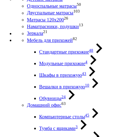
50
Односпальные матрасы
103
Двуспальные матрасы
26
Матрасы 120х200
13
Наматрасники, подушки
21
Зеркала
82
Мебель для прихожей
48
Стандартные прихожие
4
Модульные прихожие
43
Шкафы в прихожую
10
Вешалки в прихожую
24
Обувницы
63
Домашний офис
45
Компьютерные столы
3
Тумба с ящиками