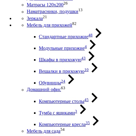
26
Матрасы 120х200
13
Наматрасники, подушки
21
Зеркала
82
Мебель для прихожей
48
Стандартные прихожие
4
Модульные прихожие
43
Шкафы в прихожую
10
Вешалки в прихожую
24
Обувницы
63
Домашний офис
45
Компьютерные столы
3
Тумба с ящиками
35
Компьютерные кресла
54
Мебель для сада