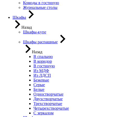
Комоды в гостиную
Журнальные столы
Шкафы
Назад
Шкафы-купе
Шкафы распашные
Назад
В спальню
В коридор
В гостиную
Из МДФ
Из ЛДСП
Бежевые
Серые
Белые
Одностворчатые
Двухстворчатые
Трехстворчатые
Четырехстворчатые
С зеркалом