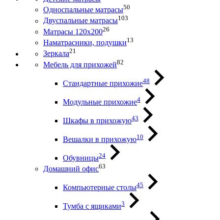
50
Односпальные матрасы
103
Двуспальные матрасы
26
Матрасы 120х200
13
Наматрасники, подушки
21
Зеркала
82
Мебель для прихожей
48
Стандартные прихожие
4
Модульные прихожие
43
Шкафы в прихожую
10
Вешалки в прихожую
24
Обувницы
63
Домашний офис
45
Компьютерные столы
3
Тумба с ящиками