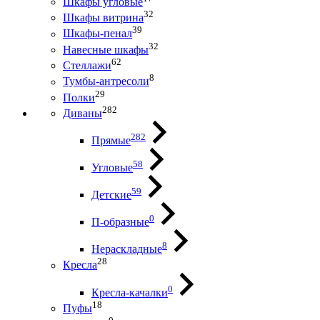
Шкафы угловые
32
Шкафы витрина
39
Шкафы-пенал
32
Навесные шкафы
62
Стеллажи
8
Тумбы-антресоли
29
Полки
282
Диваны
282
Прямые
58
Угловые
59
Детские
0
П-образные
8
Нераскладные
28
Кресла
0
Кресла-качалки
18
Пуфы