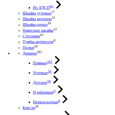
81
Из ЛДСП
17
Шкафы угловые
32
Шкафы витрина
39
Шкафы-пенал
32
Навесные шкафы
62
Стеллажи
8
Тумбы-антресоли
29
Полки
282
Диваны
282
Прямые
58
Угловые
59
Детские
0
П-образные
8
Нераскладные
28
Кресла