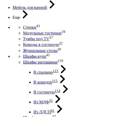
Мебель для ванной
Еще
43
Стенки
19
Модульные гостиные
57
Тумбы под ТV
22
Комоды в гостиную
20
Журнальные столы
41
Шкафы-купе
119
Шкафы распашные
115
В спальню
115
В коридор
114
В гостиную
35
Из МДФ
81
Из ЛДСП
17