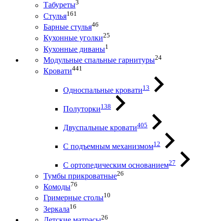
3
Табуреты
161
Стулья
46
Барные стулья
25
Кухонные уголки
1
Кухонные диваны
24
Модульные спальные гарнитуры
441
Кровати
13
Односпальные кровати
138
Полуторки
405
Двуспальные кровати
12
С подъемным механизмом
27
С ортопедическим основанием
26
Тумбы прикроватные
76
Комоды
10
Гримерные столы
16
Зеркала
26
Детские матрасы