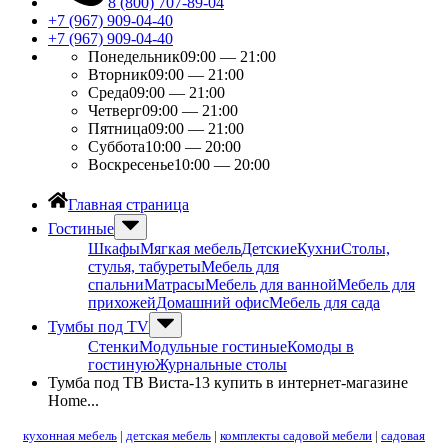
8 (800) 707-89-04
+7 (967) 909-04-40
+7 (967) 909-04-40
Понедельник
09:00 — 21:00
Вторник
09:00 — 21:00
Среда
09:00 — 21:00
Четверг
09:00 — 21:00
Пятница
09:00 — 21:00
Суббота
10:00 — 20:00
Воскресенье
10:00 — 20:00
Главная страница
Гостиные
Шкафы
Мягкая мебель
Детские
Кухни
Столы,
стулья, табуреты
Мебель для
спальни
Матрасы
Мебель для ванной
Мебель для
прихожей
Домашний офис
Мебель для сада
Тумбы под ТV
Стенки
Модульные гостиные
Комоды в
гостиную
Журнальные столы
Тумба под ТВ Виста-13 купить в интернет-магазине
Home...
кухонная мебель
|
детская мебель
|
комплекты садовой мебели
|
садовая