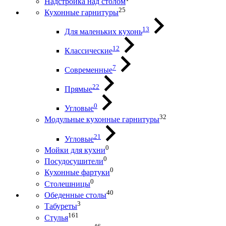
Надстройка над столом
25
Кухонные гарнитуры
13
Для маленьких кухонь
12
Классические
7
Современные
22
Прямые
0
Угловые
32
Модульные кухонные гарнитуры
21
Угловые
0
Мойки для кухни
0
Посудосушители
0
Кухонные фартуки
0
Столешницы
40
Обеденные столы
3
Табуреты
161
Стулья