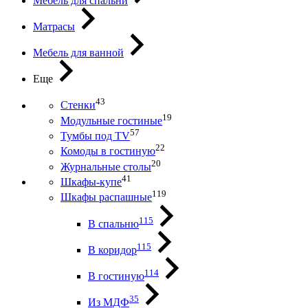
Мебель для спальни
Матрасы
Мебель для ванной
Еще
43
Стенки
19
Модульные гостиные
57
Тумбы под ТV
22
Комоды в гостиную
20
Журнальные столы
41
Шкафы-купе
119
Шкафы распашные
115
В спальню
115
В коридор
114
В гостиную
35
Из МДФ