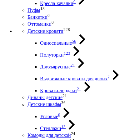
0
Кресла-качалки
18
Пуфы
0
Банкетки
0
Оттоманки
228
Детские кровати
56
Односпальные
123
Полуторки
21
Двухъярусные
7
Выдвижные кровати для двоих
21
Кровати-чердаки
21
Диваны детские
36
Детские шкафы
0
Угловые
13
Стеллажи
24
Комоды для детской