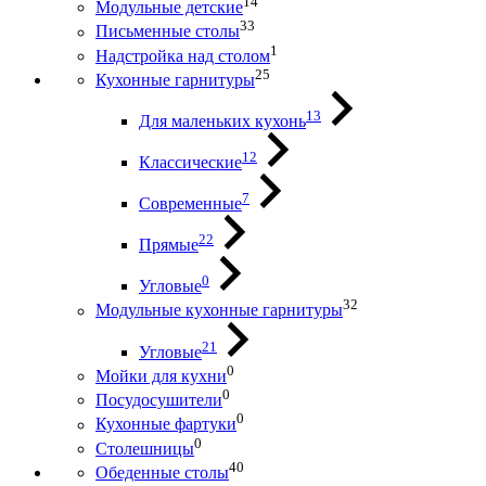
14
Модульные детские
33
Письменные столы
1
Надстройка над столом
25
Кухонные гарнитуры
13
Для маленьких кухонь
12
Классические
7
Современные
22
Прямые
0
Угловые
32
Модульные кухонные гарнитуры
21
Угловые
0
Мойки для кухни
0
Посудосушители
0
Кухонные фартуки
0
Столешницы
40
Обеденные столы