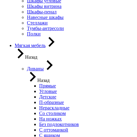
Шкафы угловые
Шкафы витрина
Шкафы-пенал
Навесные шкафы
Стеллажи
Тумбы-антресоли
Полки
Мягкая мебель
Назад
Диваны
Назад
Прямые
Угловые
Детские
П-образные
Нераскладные
Со столиком
На ножках
Без подлокотников
С оттоманкой
С ящиком