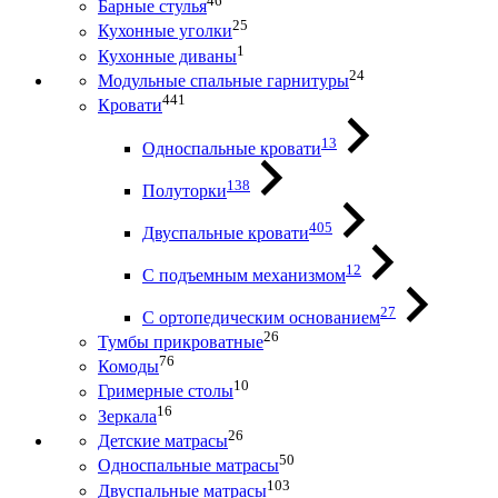
46
Барные стулья
25
Кухонные уголки
1
Кухонные диваны
24
Модульные спальные гарнитуры
441
Кровати
13
Односпальные кровати
138
Полуторки
405
Двуспальные кровати
12
С подъемным механизмом
27
С ортопедическим основанием
26
Тумбы прикроватные
76
Комоды
10
Гримерные столы
16
Зеркала
26
Детские матрасы
50
Односпальные матрасы
103
Двуспальные матрасы