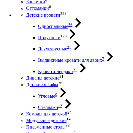
0
Банкетки
0
Оттоманки
228
Детские кровати
56
Односпальные
123
Полуторки
21
Двухъярусные
7
Выдвижные кровати для двоих
21
Кровати-чердаки
21
Диваны детские
36
Детские шкафы
0
Угловые
13
Стеллажи
24
Комоды для детской
14
Модульные детские
33
Письменные столы
1