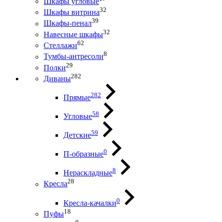
Шкафы угловые
32
Шкафы витрина
39
Шкафы-пенал
32
Навесные шкафы
62
Стеллажи
8
Тумбы-антресоли
29
Полки
282
Диваны
282
Прямые
58
Угловые
59
Детские
0
П-образные
8
Нераскладные
28
Кресла
0
Кресла-качалки
18
Пуфы