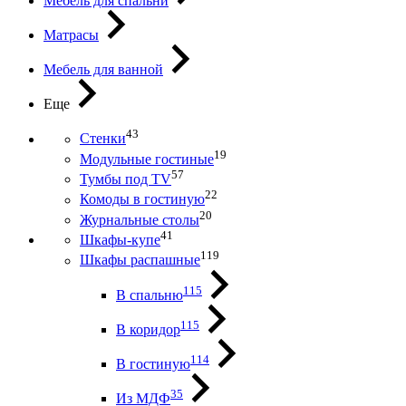
Мебель для спальни
Матрасы
Мебель для ванной
Еще
43
Стенки
19
Модульные гостиные
57
Тумбы под ТV
22
Комоды в гостиную
20
Журнальные столы
41
Шкафы-купе
119
Шкафы распашные
115
В спальню
115
В коридор
114
В гостиную
35
Из МДФ