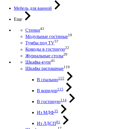
Мебель для ванной
Еще
43
Стенки
19
Модульные гостиные
57
Тумбы под ТV
22
Комоды в гостиную
20
Журнальные столы
41
Шкафы-купе
119
Шкафы распашные
115
В спальню
115
В коридор
114
В гостиную
35
Из МДФ
81
Из ЛДСП
17