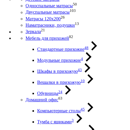
50
Односпальные матрасы
103
Двуспальные матрасы
26
Матрасы 120х200
13
Наматрасники, подушки
21
Зеркала
82
Мебель для прихожей
48
Стандартные прихожие
4
Модульные прихожие
43
Шкафы в прихожую
10
Вешалки в прихожую
24
Обувницы
63
Домашний офис
45
Компьютерные столы
3
Тумба с ящиками