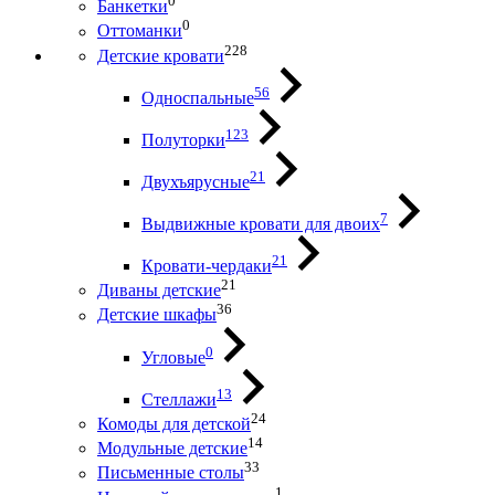
0
Банкетки
0
Оттоманки
228
Детские кровати
56
Односпальные
123
Полуторки
21
Двухъярусные
7
Выдвижные кровати для двоих
21
Кровати-чердаки
21
Диваны детские
36
Детские шкафы
0
Угловые
13
Стеллажи
24
Комоды для детской
14
Модульные детские
33
Письменные столы
1