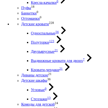
0
Кресла-качалки
18
Пуфы
0
Банкетки
0
Оттоманки
228
Детские кровати
56
Односпальные
123
Полуторки
21
Двухъярусные
7
Выдвижные кровати для двоих
21
Кровати-чердаки
21
Диваны детские
36
Детские шкафы
0
Угловые
13
Стеллажи
24
Комоды для детской