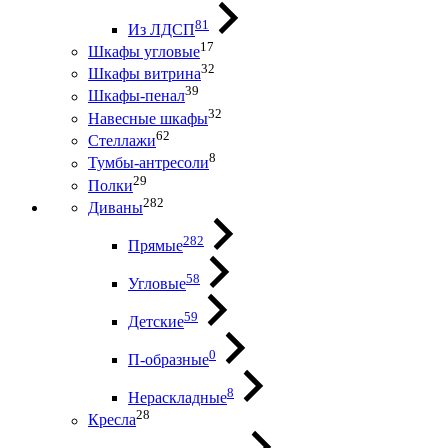
81
Из ЛДСП
17
Шкафы угловые
32
Шкафы витрина
39
Шкафы-пенал
32
Навесные шкафы
62
Стеллажи
8
Тумбы-антресоли
29
Полки
282
Диваны
282
Прямые
58
Угловые
59
Детские
0
П-образные
8
Нераскладные
28
Кресла