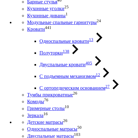
46
Барные стулья
25
Кухонные уголки
1
Кухонные диваны
24
Модульные спальные гарнитуры
441
Кровати
13
Односпальные кровати
138
Полуторки
405
Двуспальные кровати
12
С подъемным механизмом
27
С ортопедическим основанием
26
Тумбы прикроватные
76
Комоды
10
Гримерные столы
16
Зеркала
26
Детские матрасы
50
Односпальные матрасы
103
Двуспальные матрасы