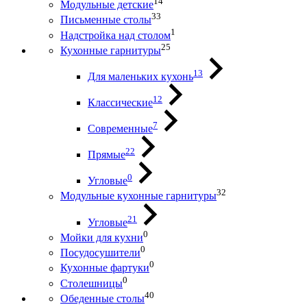
14
Модульные детские
33
Письменные столы
1
Надстройка над столом
25
Кухонные гарнитуры
13
Для маленьких кухонь
12
Классические
7
Современные
22
Прямые
0
Угловые
32
Модульные кухонные гарнитуры
21
Угловые
0
Мойки для кухни
0
Посудосушители
0
Кухонные фартуки
0
Столешницы
40
Обеденные столы