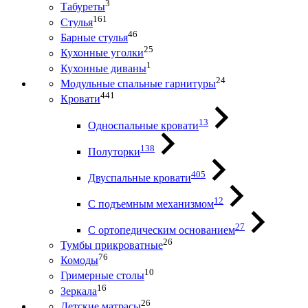
3
Табуреты
161
Стулья
46
Барные стулья
25
Кухонные уголки
1
Кухонные диваны
24
Модульные спальные гарнитуры
441
Кровати
13
Односпальные кровати
138
Полуторки
405
Двуспальные кровати
12
С подъемным механизмом
27
С ортопедическим основанием
26
Тумбы прикроватные
76
Комоды
10
Гримерные столы
16
Зеркала
26
Детские матрасы