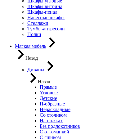
Шкафы угловые
Шкафы витрина
Шкафы-пенал
Навесные шкафы
Стеллажи
Тумбы-антресоли
Полки
Мягкая мебель
Назад
Диваны
Назад
Прямые
Угловые
Детские
П-образные
Нераскладные
Со столиком
На ножках
Без подлокотников
С оттоманкой
С ящиком