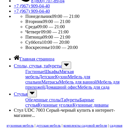
8 (800) 707-89-04
+7 (967) 909-04-40
+7 (967) 909-04-40
Понедельник
09:00 — 21:00
Вторник
09:00 — 21:00
Среда
09:00 — 21:00
Четверг
09:00 — 21:00
Пятница
09:00 — 21:00
Суббота
10:00 — 20:00
Воскресенье
10:00 — 20:00
Главная страница
Столы, стулья, табуреты
Гостиные
Шкафы
Мягкая
мебель
Детские
Кухни
Мебель для
спальни
Матрасы
Мебель для ванной
Мебель для
прихожей
Домашний офис
Мебель для сада
Стулья
Обеденные столы
Табуреты
Барные
стулья
Кухонные уголки
Кухонные диваны
Стул UDC 7003 Серый-черный купить в интернет-
магазине...
кухонная мебель
|
детская мебель
|
комплекты садовой мебели
|
садовая