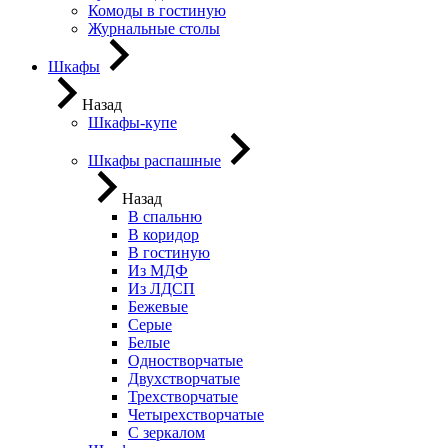
Комоды в гостиную
Журнальные столы
Шкафы
Назад
Шкафы-купе
Шкафы распашные
Назад
В спальню
В коридор
В гостиную
Из МДФ
Из ЛДСП
Бежевые
Серые
Белые
Одностворчатые
Двухстворчатые
Трехстворчатые
Четырехстворчатые
С зеркалом