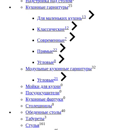
Надстройка над столом
25
Кухонные гарнитуры
13
Для маленьких кухонь
12
Классические
7
Современные
22
Прямые
0
Угловые
32
Модульные кухонные гарнитуры
21
Угловые
0
Мойки для кухни
0
Посудосушители
0
Кухонные фартуки
0
Столешницы
40
Обеденные столы
3
Табуреты
161
Стулья