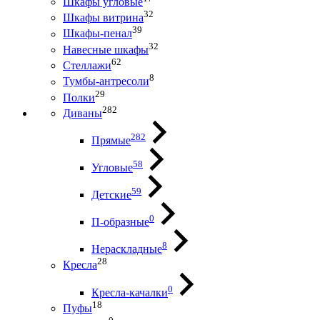
Шкафы угловые
32
Шкафы витрина
39
Шкафы-пенал
32
Навесные шкафы
62
Стеллажи
8
Тумбы-антресоли
29
Полки
282
Диваны
282
Прямые
58
Угловые
59
Детские
0
П-образные
8
Нераскладные
28
Кресла
0
Кресла-качалки
18
Пуфы