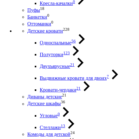
0
Кресла-качалки
18
Пуфы
0
Банкетки
0
Оттоманки
228
Детские кровати
56
Односпальные
123
Полуторки
21
Двухъярусные
7
Выдвижные кровати для двоих
21
Кровати-чердаки
21
Диваны детские
36
Детские шкафы
0
Угловые
13
Стеллажи
24
Комоды для детской