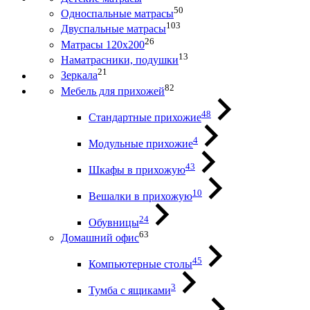
50
Односпальные матрасы
103
Двуспальные матрасы
26
Матрасы 120х200
13
Наматрасники, подушки
21
Зеркала
82
Мебель для прихожей
48
Стандартные прихожие
4
Модульные прихожие
43
Шкафы в прихожую
10
Вешалки в прихожую
24
Обувницы
63
Домашний офис
45
Компьютерные столы
3
Тумба с ящиками