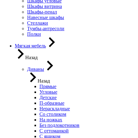
Шкафы угловые
Шкафы витрина
Шкафы-пенал
Навесные шкафы
Стеллажи
Тумбы-антресоли
Полки
Мягкая мебель
Назад
Диваны
Назад
Прямые
Угловые
Детские
П-образные
Нераскладные
Со столиком
На ножках
Без подлокотников
С оттоманкой
С ящиком