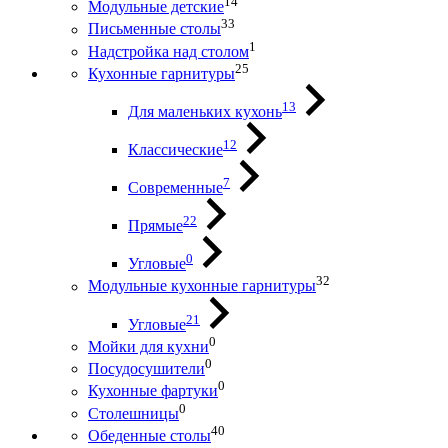
14
Модульные детские
33
Письменные столы
1
Надстройка над столом
25
Кухонные гарнитуры
13
Для маленьких кухонь
12
Классические
7
Современные
22
Прямые
0
Угловые
32
Модульные кухонные гарнитуры
21
Угловые
0
Мойки для кухни
0
Посудосушители
0
Кухонные фартуки
0
Столешницы
40
Обеденные столы