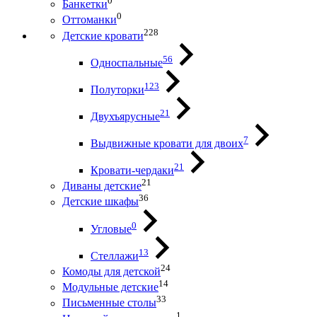
0
Банкетки
0
Оттоманки
228
Детские кровати
56
Односпальные
123
Полуторки
21
Двухъярусные
7
Выдвижные кровати для двоих
21
Кровати-чердаки
21
Диваны детские
36
Детские шкафы
0
Угловые
13
Стеллажи
24
Комоды для детской
14
Модульные детские
33
Письменные столы
1