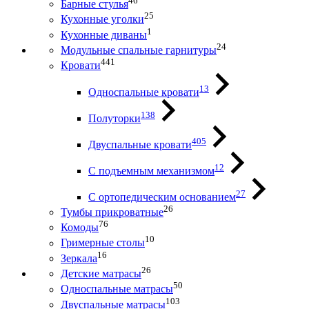
46
Барные стулья
25
Кухонные уголки
1
Кухонные диваны
24
Модульные спальные гарнитуры
441
Кровати
13
Односпальные кровати
138
Полуторки
405
Двуспальные кровати
12
С подъемным механизмом
27
С ортопедическим основанием
26
Тумбы прикроватные
76
Комоды
10
Гримерные столы
16
Зеркала
26
Детские матрасы
50
Односпальные матрасы
103
Двуспальные матрасы