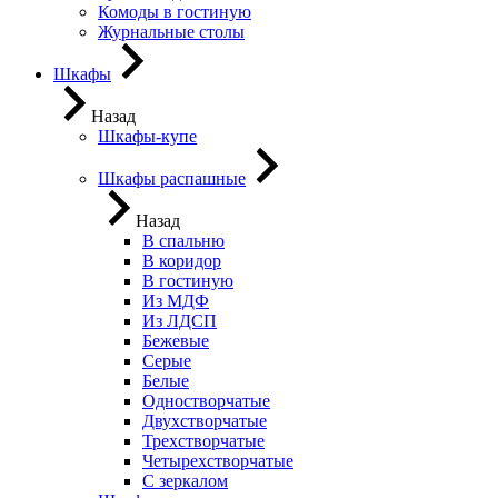
Комоды в гостиную
Журнальные столы
Шкафы
Назад
Шкафы-купе
Шкафы распашные
Назад
В спальню
В коридор
В гостиную
Из МДФ
Из ЛДСП
Бежевые
Серые
Белые
Одностворчатые
Двухстворчатые
Трехстворчатые
Четырехстворчатые
С зеркалом