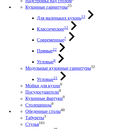
Надстройка над столом
25
Кухонные гарнитуры
13
Для маленьких кухонь
12
Классические
7
Современные
22
Прямые
0
Угловые
32
Модульные кухонные гарнитуры
21
Угловые
0
Мойки для кухни
0
Посудосушители
0
Кухонные фартуки
0
Столешницы
40
Обеденные столы
3
Табуреты
161
Стулья