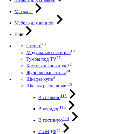
Мебель для спальни
Матрасы
Мебель для ванной
Еще
43
Стенки
19
Модульные гостиные
57
Тумбы под ТV
22
Комоды в гостиную
20
Журнальные столы
41
Шкафы-купе
119
Шкафы распашные
115
В спальню
115
В коридор
114
В гостиную
35
Из МДФ