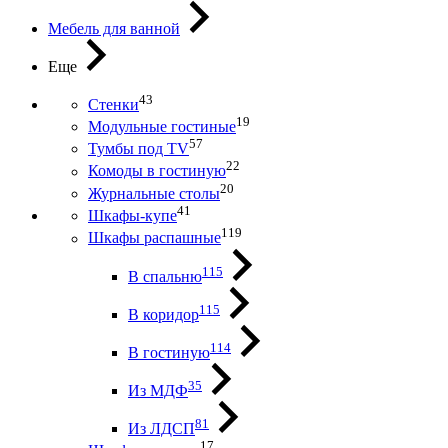
Мебель для ванной
Еще
43
Стенки
19
Модульные гостиные
57
Тумбы под ТV
22
Комоды в гостиную
20
Журнальные столы
41
Шкафы-купе
119
Шкафы распашные
115
В спальню
115
В коридор
114
В гостиную
35
Из МДФ
81
Из ЛДСП
17