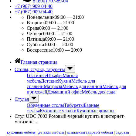
8 (800) 707-89-04
+7 (967) 909-04-40
+7 (967) 909-04-40
Понедельник
09:00 — 21:00
Вторник
09:00 — 21:00
Среда
09:00 — 21:00
Четверг
09:00 — 21:00
Пятница
09:00 — 21:00
Суббота
10:00 — 20:00
Воскресенье
10:00 — 20:00
Главная страница
Столы, стулья, табуреты
Гостиные
Шкафы
Мягкая
мебель
Детские
Кухни
Мебель для
спальни
Матрасы
Мебель для ванной
Мебель для
прихожей
Домашний офис
Мебель для сада
Стулья
Обеденные столы
Табуреты
Барные
стулья
Кухонные уголки
Кухонные диваны
Стул UDC 7003 Розовый-черный купить в интернет-
магазине...
кухонная мебель
|
детская мебель
|
комплекты садовой мебели
|
садовая