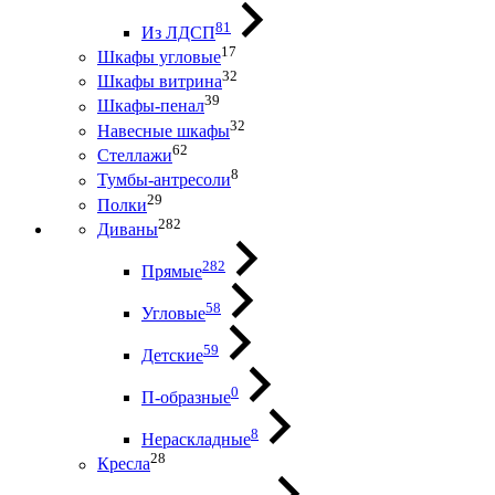
81
Из ЛДСП
17
Шкафы угловые
32
Шкафы витрина
39
Шкафы-пенал
32
Навесные шкафы
62
Стеллажи
8
Тумбы-антресоли
29
Полки
282
Диваны
282
Прямые
58
Угловые
59
Детские
0
П-образные
8
Нераскладные
28
Кресла