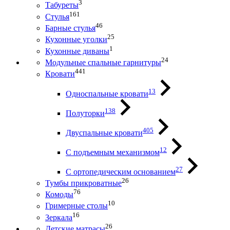
3
Табуреты
161
Стулья
46
Барные стулья
25
Кухонные уголки
1
Кухонные диваны
24
Модульные спальные гарнитуры
441
Кровати
13
Односпальные кровати
138
Полуторки
405
Двуспальные кровати
12
С подъемным механизмом
27
С ортопедическим основанием
26
Тумбы прикроватные
76
Комоды
10
Гримерные столы
16
Зеркала
26
Детские матрасы