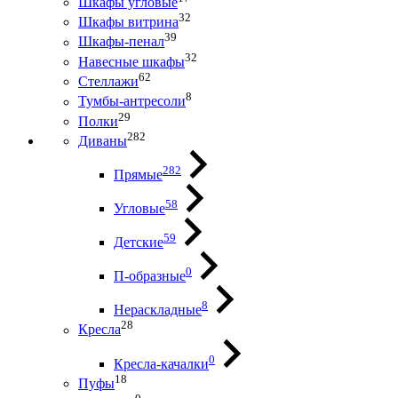
Шкафы угловые
32
Шкафы витрина
39
Шкафы-пенал
32
Навесные шкафы
62
Стеллажи
8
Тумбы-антресоли
29
Полки
282
Диваны
282
Прямые
58
Угловые
59
Детские
0
П-образные
8
Нераскладные
28
Кресла
0
Кресла-качалки
18
Пуфы