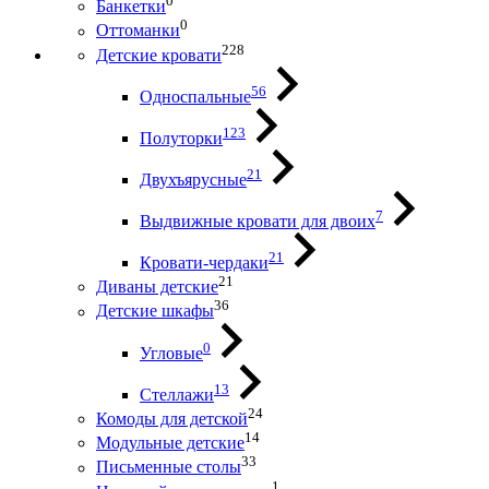
0
Банкетки
0
Оттоманки
228
Детские кровати
56
Односпальные
123
Полуторки
21
Двухъярусные
7
Выдвижные кровати для двоих
21
Кровати-чердаки
21
Диваны детские
36
Детские шкафы
0
Угловые
13
Стеллажи
24
Комоды для детской
14
Модульные детские
33
Письменные столы
1