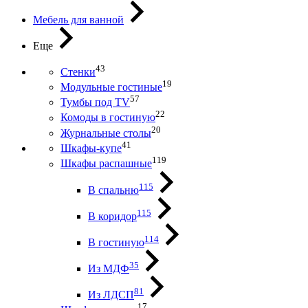
Мебель для ванной
Еще
43
Стенки
19
Модульные гостиные
57
Тумбы под ТV
22
Комоды в гостиную
20
Журнальные столы
41
Шкафы-купе
119
Шкафы распашные
115
В спальню
115
В коридор
114
В гостиную
35
Из МДФ
81
Из ЛДСП
17