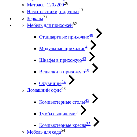
26
Матрасы 120х200
13
Наматрасники, подушки
21
Зеркала
82
Мебель для прихожей
48
Стандартные прихожие
4
Модульные прихожие
43
Шкафы в прихожую
10
Вешалки в прихожую
24
Обувницы
63
Домашний офис
45
Компьютерные столы
3
Тумба с ящиками
35
Компьютерные кресла
54
Мебель для сада