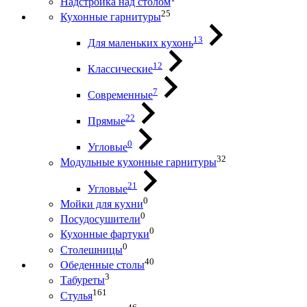
Надстройка над столом
25
Кухонные гарнитуры
13
Для маленьких кухонь
12
Классические
7
Современные
22
Прямые
0
Угловые
32
Модульные кухонные гарнитуры
21
Угловые
0
Мойки для кухни
0
Посудосушители
0
Кухонные фартуки
0
Столешницы
40
Обеденные столы
3
Табуреты
161
Стулья