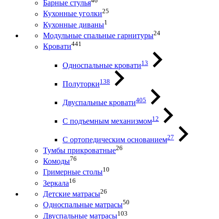
46
Барные стулья
25
Кухонные уголки
1
Кухонные диваны
24
Модульные спальные гарнитуры
441
Кровати
13
Односпальные кровати
138
Полуторки
405
Двуспальные кровати
12
С подъемным механизмом
27
С ортопедическим основанием
26
Тумбы прикроватные
76
Комоды
10
Гримерные столы
16
Зеркала
26
Детские матрасы
50
Односпальные матрасы
103
Двуспальные матрасы