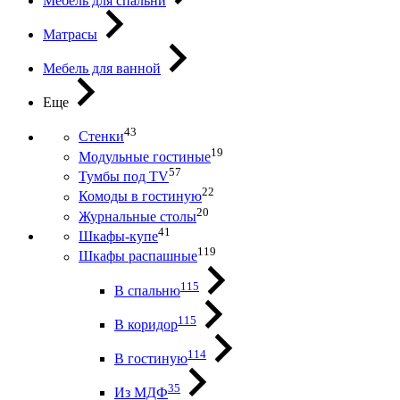
Мебель для спальни
Матрасы
Мебель для ванной
Еще
43
Стенки
19
Модульные гостиные
57
Тумбы под ТV
22
Комоды в гостиную
20
Журнальные столы
41
Шкафы-купе
119
Шкафы распашные
115
В спальню
115
В коридор
114
В гостиную
35
Из МДФ