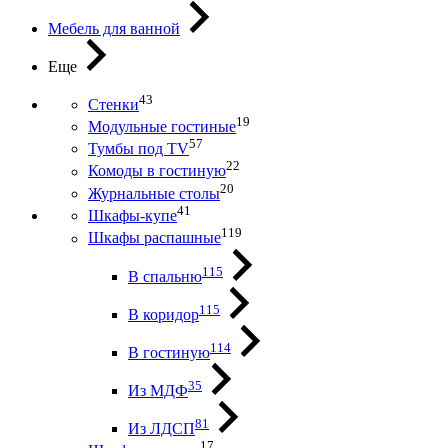
Мебель для ванной
Еще
43
Стенки
19
Модульные гостиные
57
Тумбы под ТV
22
Комоды в гостиную
20
Журнальные столы
41
Шкафы-купе
119
Шкафы распашные
115
В спальню
115
В коридор
114
В гостиную
35
Из МДФ
81
Из ЛДСП
17