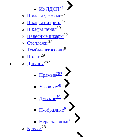
81
Из ЛДСП
17
Шкафы угловые
32
Шкафы витрина
39
Шкафы-пенал
32
Навесные шкафы
62
Стеллажи
8
Тумбы-антресоли
29
Полки
282
Диваны
282
Прямые
58
Угловые
59
Детские
0
П-образные
8
Нераскладные
28
Кресла