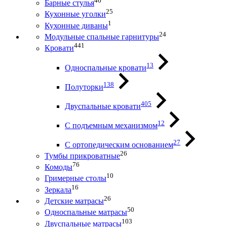
46
Барные стулья
25
Кухонные уголки
1
Кухонные диваны
24
Модульные спальные гарнитуры
441
Кровати
13
Односпальные кровати
138
Полуторки
405
Двуспальные кровати
12
С подъемным механизмом
27
С ортопедическим основанием
26
Тумбы прикроватные
76
Комоды
10
Гримерные столы
16
Зеркала
26
Детские матрасы
50
Односпальные матрасы
103
Двуспальные матрасы