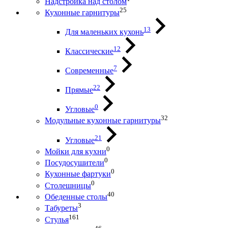
Надстройка над столом
25
Кухонные гарнитуры
13
Для маленьких кухонь
12
Классические
7
Современные
22
Прямые
0
Угловые
32
Модульные кухонные гарнитуры
21
Угловые
0
Мойки для кухни
0
Посудосушители
0
Кухонные фартуки
0
Столешницы
40
Обеденные столы
3
Табуреты
161
Стулья