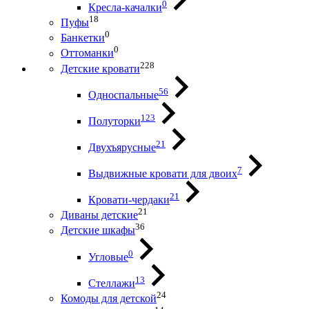
0
Кресла-качалки
18
Пуфы
0
Банкетки
0
Оттоманки
228
Детские кровати
56
Односпальные
123
Полуторки
21
Двухъярусные
7
Выдвижные кровати для двоих
21
Кровати-чердаки
21
Диваны детские
36
Детские шкафы
0
Угловые
13
Стеллажи
24
Комоды для детской