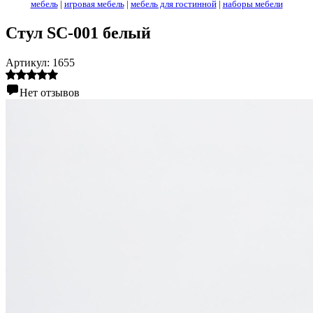
мебель
|
игровая мебель
|
мебель для гостинной
|
наборы мебели
Стул SC-001 белый
Артикул:
1655
Нет отзывов