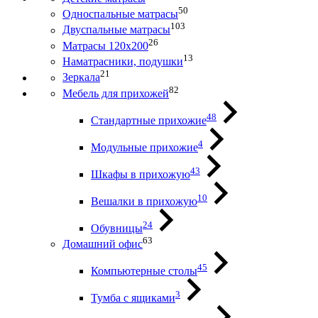
50
Односпальные матрасы
103
Двуспальные матрасы
26
Матрасы 120х200
13
Наматрасники, подушки
21
Зеркала
82
Мебель для прихожей
48
Стандартные прихожие
4
Модульные прихожие
43
Шкафы в прихожую
10
Вешалки в прихожую
24
Обувницы
63
Домашний офис
45
Компьютерные столы
3
Тумба с ящиками