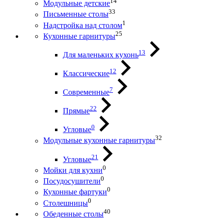
14
Модульные детские
33
Письменные столы
1
Надстройка над столом
25
Кухонные гарнитуры
13
Для маленьких кухонь
12
Классические
7
Современные
22
Прямые
0
Угловые
32
Модульные кухонные гарнитуры
21
Угловые
0
Мойки для кухни
0
Посудосушители
0
Кухонные фартуки
0
Столешницы
40
Обеденные столы