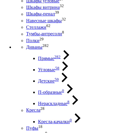
Шкафы угловые
32
Шкафы витрина
39
Шкафы-пенал
32
Навесные шкафы
62
Стеллажи
8
Тумбы-антресоли
29
Полки
282
Диваны
282
Прямые
58
Угловые
59
Детские
0
П-образные
8
Нераскладные
28
Кресла
0
Кресла-качалки
18
Пуфы