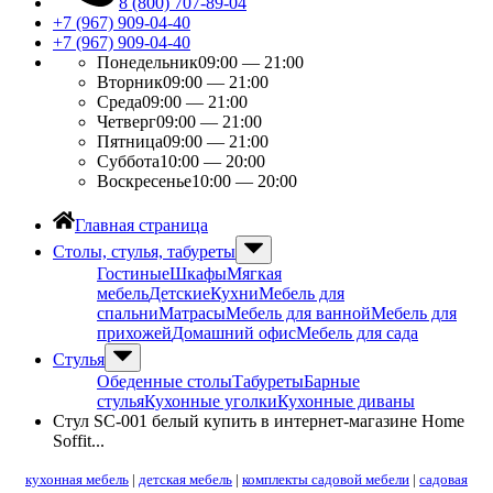
8 (800) 707-89-04
+7 (967) 909-04-40
+7 (967) 909-04-40
Понедельник
09:00 — 21:00
Вторник
09:00 — 21:00
Среда
09:00 — 21:00
Четверг
09:00 — 21:00
Пятница
09:00 — 21:00
Суббота
10:00 — 20:00
Воскресенье
10:00 — 20:00
Главная страница
Столы, стулья, табуреты
Гостиные
Шкафы
Мягкая
мебель
Детские
Кухни
Мебель для
спальни
Матрасы
Мебель для ванной
Мебель для
прихожей
Домашний офис
Мебель для сада
Стулья
Обеденные столы
Табуреты
Барные
стулья
Кухонные уголки
Кухонные диваны
Стул SC-001 белый купить в интернет-магазине Home
Soffit...
кухонная мебель
|
детская мебель
|
комплекты садовой мебели
|
садовая