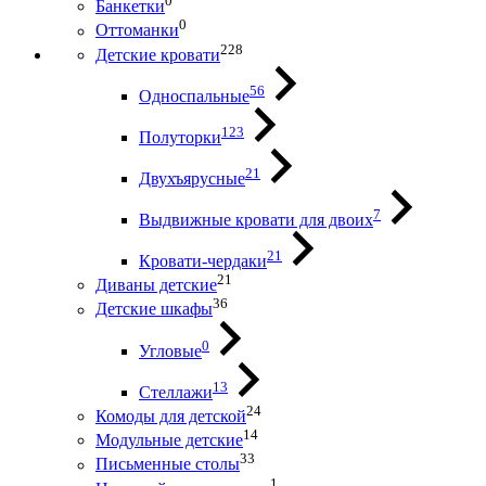
0
Банкетки
0
Оттоманки
228
Детские кровати
56
Односпальные
123
Полуторки
21
Двухъярусные
7
Выдвижные кровати для двоих
21
Кровати-чердаки
21
Диваны детские
36
Детские шкафы
0
Угловые
13
Стеллажи
24
Комоды для детской
14
Модульные детские
33
Письменные столы
1