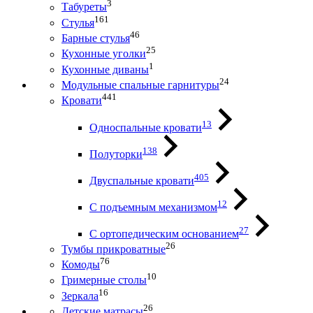
3
Табуреты
161
Стулья
46
Барные стулья
25
Кухонные уголки
1
Кухонные диваны
24
Модульные спальные гарнитуры
441
Кровати
13
Односпальные кровати
138
Полуторки
405
Двуспальные кровати
12
С подъемным механизмом
27
С ортопедическим основанием
26
Тумбы прикроватные
76
Комоды
10
Гримерные столы
16
Зеркала
26
Детские матрасы