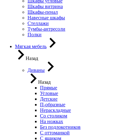
Шкафы угловые
Шкафы витрина
Шкафы-пенал
Навесные шкафы
Стеллажи
Тумбы-антресоли
Полки
Мягкая мебель
Назад
Диваны
Назад
Прямые
Угловые
Детские
П-образные
Нераскладные
Со столиком
На ножках
Без подлокотников
С оттоманкой
С ящиком