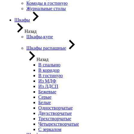
Комоды в гостиную
Журнальные столы
Шкафы
Назад
Шкафы-купе
Шкафы распашные
Назад
В спальню
В коридор
В гостиную
Из МДФ
Из ЛДСП
Бежевые
Серые
Белые
Одностворчатые
Двухстворчатые
Трехстворчатые
Четырехстворчатые
С зеркалом