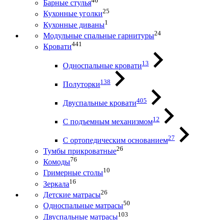
46
Барные стулья
25
Кухонные уголки
1
Кухонные диваны
24
Модульные спальные гарнитуры
441
Кровати
13
Односпальные кровати
138
Полуторки
405
Двуспальные кровати
12
С подъемным механизмом
27
С ортопедическим основанием
26
Тумбы прикроватные
76
Комоды
10
Гримерные столы
16
Зеркала
26
Детские матрасы
50
Односпальные матрасы
103
Двуспальные матрасы