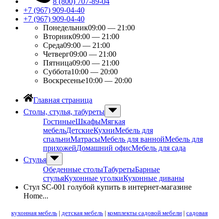
8 (800) 707-89-04
+7 (967) 909-04-40
+7 (967) 909-04-40
Понедельник
09:00 — 21:00
Вторник
09:00 — 21:00
Среда
09:00 — 21:00
Четверг
09:00 — 21:00
Пятница
09:00 — 21:00
Суббота
10:00 — 20:00
Воскресенье
10:00 — 20:00
Главная страница
Столы, стулья, табуреты
Гостиные
Шкафы
Мягкая
мебель
Детские
Кухни
Мебель для
спальни
Матрасы
Мебель для ванной
Мебель для
прихожей
Домашний офис
Мебель для сада
Стулья
Обеденные столы
Табуреты
Барные
стулья
Кухонные уголки
Кухонные диваны
Стул SC-001 голубой купить в интернет-магазине
Home...
кухонная мебель
|
детская мебель
|
комплекты садовой мебели
|
садовая