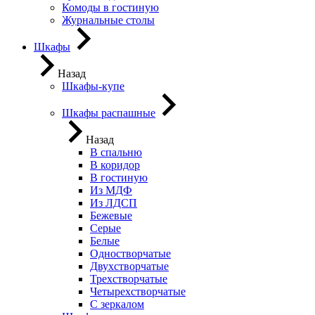
Комоды в гостиную
Журнальные столы
Шкафы
Назад
Шкафы-купе
Шкафы распашные
Назад
В спальню
В коридор
В гостиную
Из МДФ
Из ЛДСП
Бежевые
Серые
Белые
Одностворчатые
Двухстворчатые
Трехстворчатые
Четырехстворчатые
С зеркалом