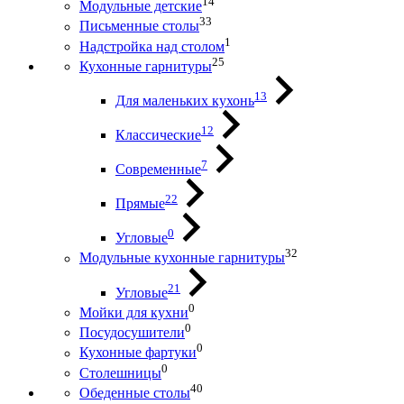
14
Модульные детские
33
Письменные столы
1
Надстройка над столом
25
Кухонные гарнитуры
13
Для маленьких кухонь
12
Классические
7
Современные
22
Прямые
0
Угловые
32
Модульные кухонные гарнитуры
21
Угловые
0
Мойки для кухни
0
Посудосушители
0
Кухонные фартуки
0
Столешницы
40
Обеденные столы