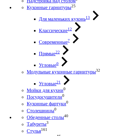
Надстройка над столом
25
Кухонные гарнитуры
13
Для маленьких кухонь
12
Классические
7
Современные
22
Прямые
0
Угловые
32
Модульные кухонные гарнитуры
21
Угловые
0
Мойки для кухни
0
Посудосушители
0
Кухонные фартуки
0
Столешницы
40
Обеденные столы
3
Табуреты
161
Стулья