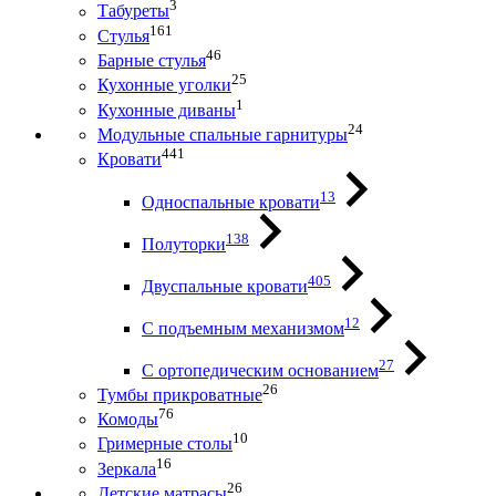
3
Табуреты
161
Стулья
46
Барные стулья
25
Кухонные уголки
1
Кухонные диваны
24
Модульные спальные гарнитуры
441
Кровати
13
Односпальные кровати
138
Полуторки
405
Двуспальные кровати
12
С подъемным механизмом
27
С ортопедическим основанием
26
Тумбы прикроватные
76
Комоды
10
Гримерные столы
16
Зеркала
26
Детские матрасы