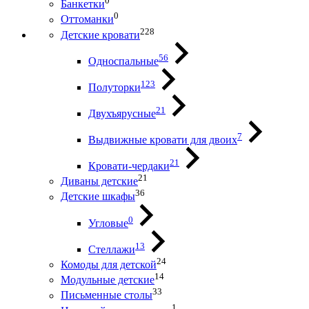
0
Банкетки
0
Оттоманки
228
Детские кровати
56
Односпальные
123
Полуторки
21
Двухъярусные
7
Выдвижные кровати для двоих
21
Кровати-чердаки
21
Диваны детские
36
Детские шкафы
0
Угловые
13
Стеллажи
24
Комоды для детской
14
Модульные детские
33
Письменные столы
1