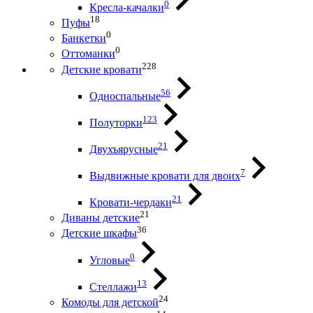
0
Кресла-качалки
18
Пуфы
0
Банкетки
0
Оттоманки
228
Детские кровати
56
Односпальные
123
Полуторки
21
Двухъярусные
7
Выдвижные кровати для двоих
21
Кровати-чердаки
21
Диваны детские
36
Детские шкафы
0
Угловые
13
Стеллажи
24
Комоды для детской