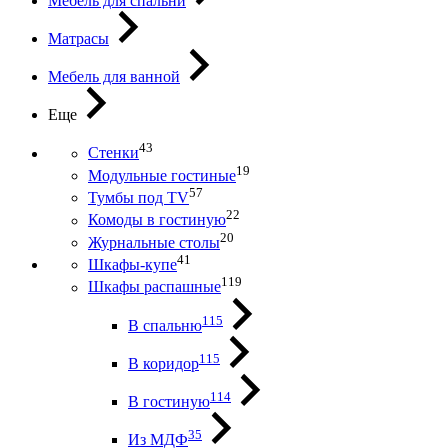
Мебель для спальни
Матрасы
Мебель для ванной
Еще
43
Стенки
19
Модульные гостиные
57
Тумбы под ТV
22
Комоды в гостиную
20
Журнальные столы
41
Шкафы-купе
119
Шкафы распашные
115
В спальню
115
В коридор
114
В гостиную
35
Из МДФ