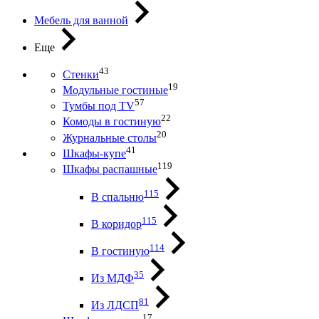
Мебель для ванной
Еще
43
Стенки
19
Модульные гостиные
57
Тумбы под ТV
22
Комоды в гостиную
20
Журнальные столы
41
Шкафы-купе
119
Шкафы распашные
115
В спальню
115
В коридор
114
В гостиную
35
Из МДФ
81
Из ЛДСП
17