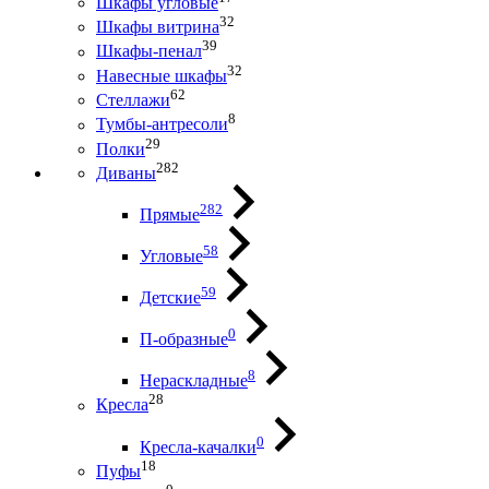
Шкафы угловые
32
Шкафы витрина
39
Шкафы-пенал
32
Навесные шкафы
62
Стеллажи
8
Тумбы-антресоли
29
Полки
282
Диваны
282
Прямые
58
Угловые
59
Детские
0
П-образные
8
Нераскладные
28
Кресла
0
Кресла-качалки
18
Пуфы