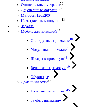
50
Односпальные матрасы
103
Двуспальные матрасы
26
Матрасы 120х200
13
Наматрасники, подушки
21
Зеркала
82
Мебель для прихожей
48
Стандартные прихожие
4
Модульные прихожие
43
Шкафы в прихожую
10
Вешалки в прихожую
24
Обувницы
63
Домашний офис
45
Компьютерные столы
3
Тумба с ящиками