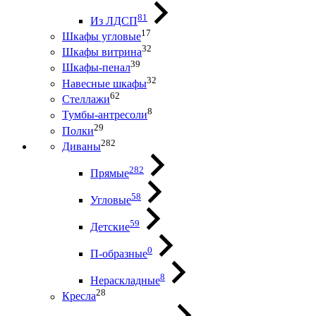
81
Из ЛДСП
17
Шкафы угловые
32
Шкафы витрина
39
Шкафы-пенал
32
Навесные шкафы
62
Стеллажи
8
Тумбы-антресоли
29
Полки
282
Диваны
282
Прямые
58
Угловые
59
Детские
0
П-образные
8
Нераскладные
28
Кресла