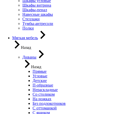
Шкафы угловые
Шкафы витрина
Шкафы-пенал
Навесные шкафы
Стеллажи
Тумбы-антресоли
Полки
Мягкая мебель
Назад
Диваны
Назад
Прямые
Угловые
Детские
П-образные
Нераскладные
Со столиком
На ножках
Без подлокотников
С оттоманкой
С ящиком