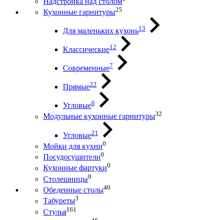
Надстройка над столом
25
Кухонные гарнитуры
13
Для маленьких кухонь
12
Классические
7
Современные
22
Прямые
0
Угловые
32
Модульные кухонные гарнитуры
21
Угловые
0
Мойки для кухни
0
Посудосушители
0
Кухонные фартуки
0
Столешницы
40
Обеденные столы
3
Табуреты
161
Стулья