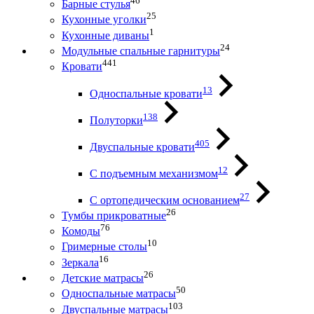
46
Барные стулья
25
Кухонные уголки
1
Кухонные диваны
24
Модульные спальные гарнитуры
441
Кровати
13
Односпальные кровати
138
Полуторки
405
Двуспальные кровати
12
С подъемным механизмом
27
С ортопедическим основанием
26
Тумбы прикроватные
76
Комоды
10
Гримерные столы
16
Зеркала
26
Детские матрасы
50
Односпальные матрасы
103
Двуспальные матрасы