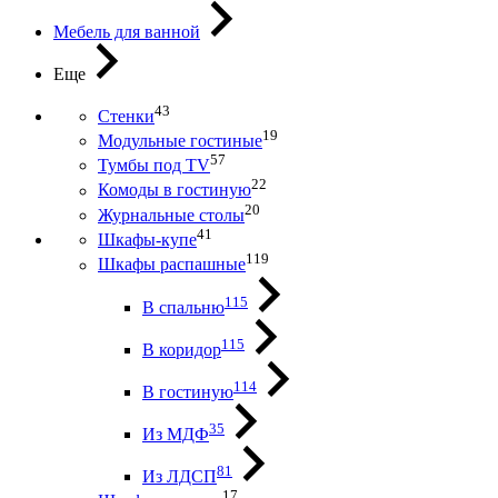
Мебель для ванной
Еще
43
Стенки
19
Модульные гостиные
57
Тумбы под ТV
22
Комоды в гостиную
20
Журнальные столы
41
Шкафы-купе
119
Шкафы распашные
115
В спальню
115
В коридор
114
В гостиную
35
Из МДФ
81
Из ЛДСП
17