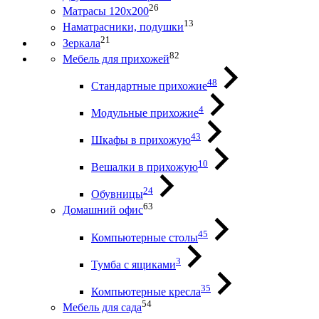
26
Матрасы 120х200
13
Наматрасники, подушки
21
Зеркала
82
Мебель для прихожей
48
Стандартные прихожие
4
Модульные прихожие
43
Шкафы в прихожую
10
Вешалки в прихожую
24
Обувницы
63
Домашний офис
45
Компьютерные столы
3
Тумба с ящиками
35
Компьютерные кресла
54
Мебель для сада