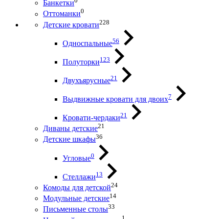
0
Банкетки
0
Оттоманки
228
Детские кровати
56
Односпальные
123
Полуторки
21
Двухъярусные
7
Выдвижные кровати для двоих
21
Кровати-чердаки
21
Диваны детские
36
Детские шкафы
0
Угловые
13
Стеллажи
24
Комоды для детской
14
Модульные детские
33
Письменные столы
1