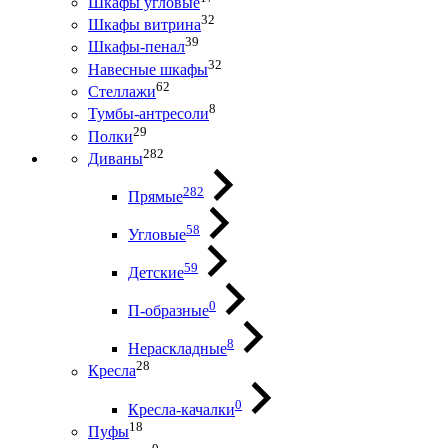
Шкафы угловые
32
Шкафы витрина
39
Шкафы-пенал
32
Навесные шкафы
62
Стеллажи
8
Тумбы-антресоли
29
Полки
282
Диваны
282
Прямые
58
Угловые
59
Детские
0
П-образные
8
Нераскладные
28
Кресла
0
Кресла-качалки
18
Пуфы