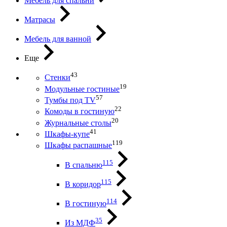
Мебель для спальни
Матрасы
Мебель для ванной
Еще
43
Стенки
19
Модульные гостиные
57
Тумбы под ТV
22
Комоды в гостиную
20
Журнальные столы
41
Шкафы-купе
119
Шкафы распашные
115
В спальню
115
В коридор
114
В гостиную
35
Из МДФ