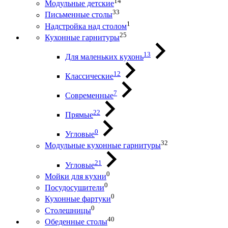
14
Модульные детские
33
Письменные столы
1
Надстройка над столом
25
Кухонные гарнитуры
13
Для маленьких кухонь
12
Классические
7
Современные
22
Прямые
0
Угловые
32
Модульные кухонные гарнитуры
21
Угловые
0
Мойки для кухни
0
Посудосушители
0
Кухонные фартуки
0
Столешницы
40
Обеденные столы