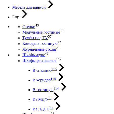
Мебель для ванной
Еще
43
Стенки
19
Модульные гостиные
57
Тумбы под ТV
22
Комоды в гостиную
20
Журнальные столы
41
Шкафы-купе
119
Шкафы распашные
115
В спальню
115
В коридор
114
В гостиную
35
Из МДФ
81
Из ЛДСП
17