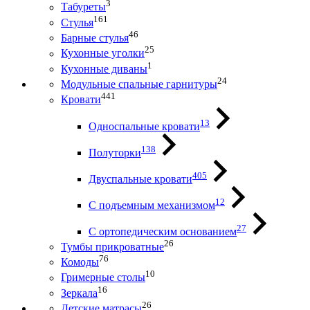
3
Табуреты
161
Стулья
46
Барные стулья
25
Кухонные уголки
1
Кухонные диваны
24
Модульные спальные гарнитуры
441
Кровати
13
Односпальные кровати
138
Полуторки
405
Двуспальные кровати
12
С подъемным механизмом
27
С ортопедическим основанием
26
Тумбы прикроватные
76
Комоды
10
Гримерные столы
16
Зеркала
26
Детские матрасы