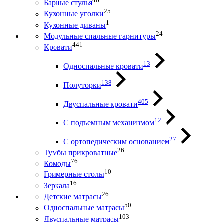
46
Барные стулья
25
Кухонные уголки
1
Кухонные диваны
24
Модульные спальные гарнитуры
441
Кровати
13
Односпальные кровати
138
Полуторки
405
Двуспальные кровати
12
С подъемным механизмом
27
С ортопедическим основанием
26
Тумбы прикроватные
76
Комоды
10
Гримерные столы
16
Зеркала
26
Детские матрасы
50
Односпальные матрасы
103
Двуспальные матрасы