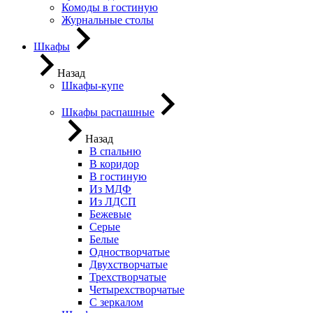
Комоды в гостиную
Журнальные столы
Шкафы
Назад
Шкафы-купе
Шкафы распашные
Назад
В спальню
В коридор
В гостиную
Из МДФ
Из ЛДСП
Бежевые
Серые
Белые
Одностворчатые
Двухстворчатые
Трехстворчатые
Четырехстворчатые
С зеркалом