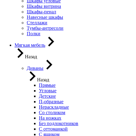
Шкафы угловые
Шкафы витрина
Шкафы-пенал
Навесные шкафы
Стеллажи
Тумбы-антресоли
Полки
Мягкая мебель
Назад
Диваны
Назад
Прямые
Угловые
Детские
П-образные
Нераскладные
Со столиком
На ножках
Без подлокотников
С оттоманкой
С ящиком