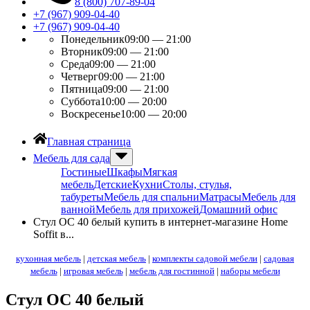
8 (800) 707-89-04
+7 (967) 909-04-40
+7 (967) 909-04-40
Понедельник
09:00 — 21:00
Вторник
09:00 — 21:00
Среда
09:00 — 21:00
Четверг
09:00 — 21:00
Пятница
09:00 — 21:00
Суббота
10:00 — 20:00
Воскресенье
10:00 — 20:00
Главная страница
Мебель для сада
Гостиные
Шкафы
Мягкая
мебель
Детские
Кухни
Столы, стулья,
табуреты
Мебель для спальни
Матрасы
Мебель для
ванной
Мебель для прихожей
Домашний офис
Стул ОС 40 белый купить в интернет-магазине Home
Soffit в...
кухонная мебель
|
детская мебель
|
комплекты садовой мебели
|
садовая
мебель
|
игровая мебель
|
мебель для гостинной
|
наборы мебели
Стул ОС 40 белый