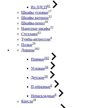
81
Из ЛДСП
17
Шкафы угловые
32
Шкафы витрина
39
Шкафы-пенал
32
Навесные шкафы
62
Стеллажи
8
Тумбы-антресоли
29
Полки
282
Диваны
282
Прямые
58
Угловые
59
Детские
0
П-образные
8
Нераскладные
28
Кресла