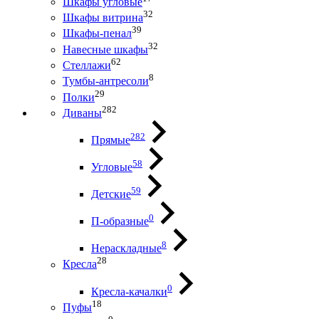
Шкафы угловые
32
Шкафы витрина
39
Шкафы-пенал
32
Навесные шкафы
62
Стеллажи
8
Тумбы-антресоли
29
Полки
282
Диваны
282
Прямые
58
Угловые
59
Детские
0
П-образные
8
Нераскладные
28
Кресла
0
Кресла-качалки
18
Пуфы