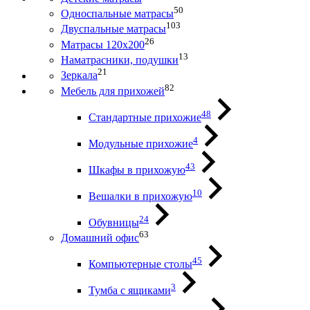
50
Односпальные матрасы
103
Двуспальные матрасы
26
Матрасы 120х200
13
Наматрасники, подушки
21
Зеркала
82
Мебель для прихожей
48
Стандартные прихожие
4
Модульные прихожие
43
Шкафы в прихожую
10
Вешалки в прихожую
24
Обувницы
63
Домашний офис
45
Компьютерные столы
3
Тумба с ящиками