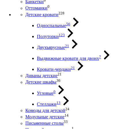
0
Банкетки
0
Оттоманки
228
Детские кровати
56
Односпальные
123
Полуторки
21
Двухъярусные
7
Выдвижные кровати для двоих
21
Кровати-чердаки
21
Диваны детские
36
Детские шкафы
0
Угловые
13
Стеллажи
24
Комоды для детской
14
Модульные детские
33
Письменные столы
1