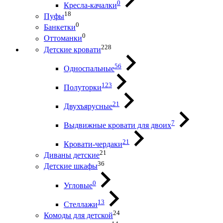
0
Кресла-качалки
18
Пуфы
0
Банкетки
0
Оттоманки
228
Детские кровати
56
Односпальные
123
Полуторки
21
Двухъярусные
7
Выдвижные кровати для двоих
21
Кровати-чердаки
21
Диваны детские
36
Детские шкафы
0
Угловые
13
Стеллажи
24
Комоды для детской