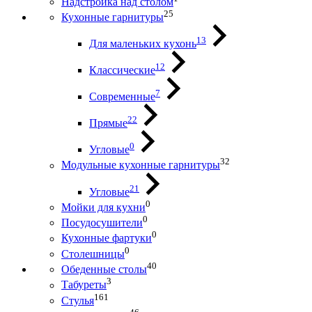
Надстройка над столом
25
Кухонные гарнитуры
13
Для маленьких кухонь
12
Классические
7
Современные
22
Прямые
0
Угловые
32
Модульные кухонные гарнитуры
21
Угловые
0
Мойки для кухни
0
Посудосушители
0
Кухонные фартуки
0
Столешницы
40
Обеденные столы
3
Табуреты
161
Стулья