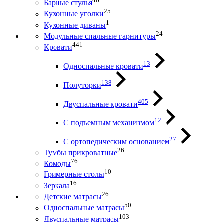
46
Барные стулья
25
Кухонные уголки
1
Кухонные диваны
24
Модульные спальные гарнитуры
441
Кровати
13
Односпальные кровати
138
Полуторки
405
Двуспальные кровати
12
С подъемным механизмом
27
С ортопедическим основанием
26
Тумбы прикроватные
76
Комоды
10
Гримерные столы
16
Зеркала
26
Детские матрасы
50
Односпальные матрасы
103
Двуспальные матрасы