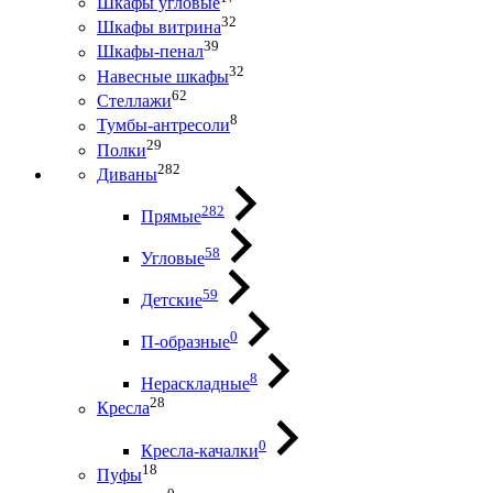
Шкафы угловые
32
Шкафы витрина
39
Шкафы-пенал
32
Навесные шкафы
62
Стеллажи
8
Тумбы-антресоли
29
Полки
282
Диваны
282
Прямые
58
Угловые
59
Детские
0
П-образные
8
Нераскладные
28
Кресла
0
Кресла-качалки
18
Пуфы