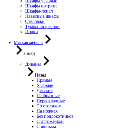
Шкафы угловые
Шкафы витрина
Шкафы-пенал
Навесные шкафы
Стеллажи
Тумбы-антресоли
Полки
Мягкая мебель
Назад
Диваны
Назад
Прямые
Угловые
Детские
П-образные
Нераскладные
Со столиком
На ножках
Без подлокотников
С оттоманкой
С ящиком