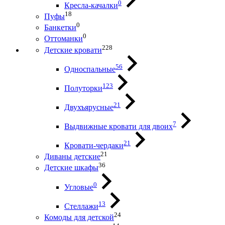
0
Кресла-качалки
18
Пуфы
0
Банкетки
0
Оттоманки
228
Детские кровати
56
Односпальные
123
Полуторки
21
Двухъярусные
7
Выдвижные кровати для двоих
21
Кровати-чердаки
21
Диваны детские
36
Детские шкафы
0
Угловые
13
Стеллажи
24
Комоды для детской