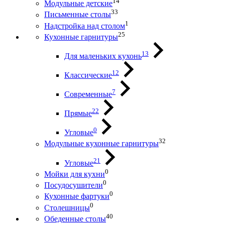
14
Модульные детские
33
Письменные столы
1
Надстройка над столом
25
Кухонные гарнитуры
13
Для маленьких кухонь
12
Классические
7
Современные
22
Прямые
0
Угловые
32
Модульные кухонные гарнитуры
21
Угловые
0
Мойки для кухни
0
Посудосушители
0
Кухонные фартуки
0
Столешницы
40
Обеденные столы