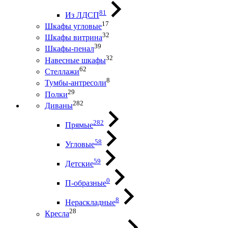
81
Из ЛДСП
17
Шкафы угловые
32
Шкафы витрина
39
Шкафы-пенал
32
Навесные шкафы
62
Стеллажи
8
Тумбы-антресоли
29
Полки
282
Диваны
282
Прямые
58
Угловые
59
Детские
0
П-образные
8
Нераскладные
28
Кресла