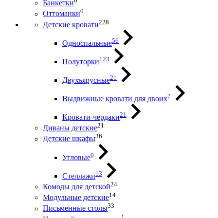
0
Банкетки
0
Оттоманки
228
Детские кровати
56
Односпальные
123
Полуторки
21
Двухъярусные
7
Выдвижные кровати для двоих
21
Кровати-чердаки
21
Диваны детские
36
Детские шкафы
0
Угловые
13
Стеллажи
24
Комоды для детской
14
Модульные детские
33
Письменные столы
1