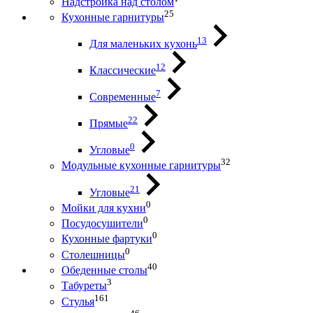
Надстройка над столом
25
Кухонные гарнитуры
13
Для маленьких кухонь
12
Классические
7
Современные
22
Прямые
0
Угловые
32
Модульные кухонные гарнитуры
21
Угловые
0
Мойки для кухни
0
Посудосушители
0
Кухонные фартуки
0
Столешницы
40
Обеденные столы
3
Табуреты
161
Стулья