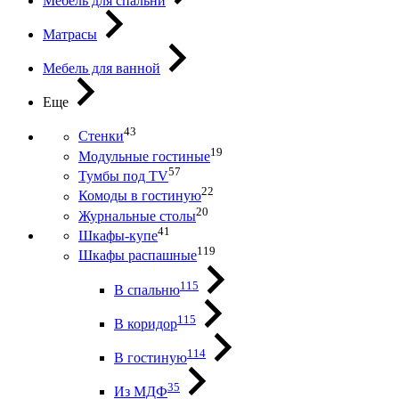
Мебель для спальни
Матрасы
Мебель для ванной
Еще
43
Стенки
19
Модульные гостиные
57
Тумбы под ТV
22
Комоды в гостиную
20
Журнальные столы
41
Шкафы-купе
119
Шкафы распашные
115
В спальню
115
В коридор
114
В гостиную
35
Из МДФ