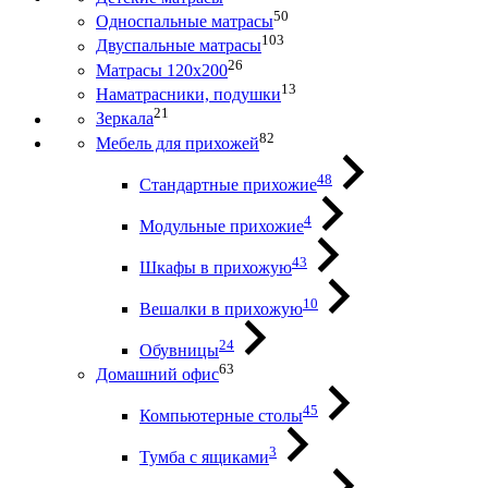
50
Односпальные матрасы
103
Двуспальные матрасы
26
Матрасы 120х200
13
Наматрасники, подушки
21
Зеркала
82
Мебель для прихожей
48
Стандартные прихожие
4
Модульные прихожие
43
Шкафы в прихожую
10
Вешалки в прихожую
24
Обувницы
63
Домашний офис
45
Компьютерные столы
3
Тумба с ящиками