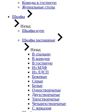
Комоды в гостиную
Журнальные столы
Шкафы
Назад
Шкафы-купе
Шкафы распашные
Назад
В спальню
В коридор
В гостиную
Из МДФ
Из ЛДСП
Бежевые
Серые
Белые
Одностворчатые
Двухстворчатые
Трехстворчатые
Четырехстворчатые
С зеркалом