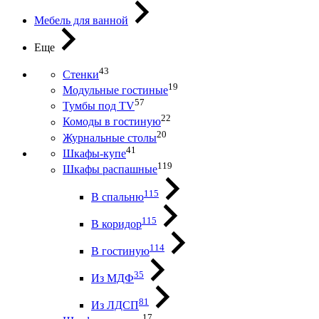
Мебель для ванной
Еще
43
Стенки
19
Модульные гостиные
57
Тумбы под ТV
22
Комоды в гостиную
20
Журнальные столы
41
Шкафы-купе
119
Шкафы распашные
115
В спальню
115
В коридор
114
В гостиную
35
Из МДФ
81
Из ЛДСП
17