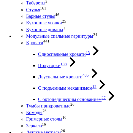
3
Табуреты
161
Стулья
46
Барные стулья
25
Кухонные уголки
1
Кухонные диваны
24
Модульные спальные гарнитуры
441
Кровати
13
Односпальные кровати
138
Полуторки
405
Двуспальные кровати
12
С подъемным механизмом
27
С ортопедическим основанием
26
Тумбы прикроватные
76
Комоды
10
Гримерные столы
16
Зеркала
26
Детские матрасы