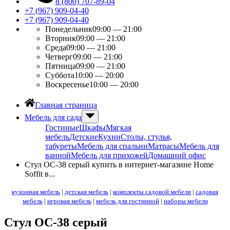
8 (800) 707-89-04
+7 (967) 909-04-40
+7 (967) 909-04-40
Понедельник
09:00 — 21:00
Вторник
09:00 — 21:00
Среда
09:00 — 21:00
Четверг
09:00 — 21:00
Пятница
09:00 — 21:00
Суббота
10:00 — 20:00
Воскресенье
10:00 — 20:00
Главная страница
Мебель для сада
Гостиные
Шкафы
Мягкая
мебель
Детские
Кухни
Столы, стулья,
табуреты
Мебель для спальни
Матрасы
Мебель для
ванной
Мебель для прихожей
Домашний офис
Стул ОС-38 серый купить в интернет-магазине Home
Soffit в...
кухонная мебель
|
детская мебель
|
комплекты садовой мебели
|
садовая
мебель
|
игровая мебель
|
мебель для гостинной
|
наборы мебели
Стул ОС-38 серый