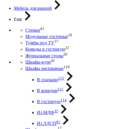
Мебель для ванной
Еще
43
Стенки
19
Модульные гостиные
57
Тумбы под ТV
22
Комоды в гостиную
20
Журнальные столы
41
Шкафы-купе
119
Шкафы распашные
115
В спальню
115
В коридор
114
В гостиную
35
Из МДФ
81
Из ЛДСП
17