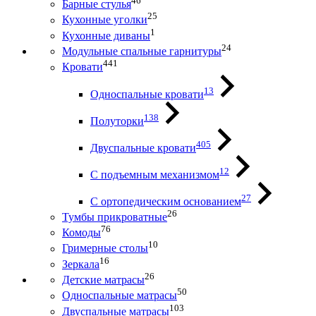
46
Барные стулья
25
Кухонные уголки
1
Кухонные диваны
24
Модульные спальные гарнитуры
441
Кровати
13
Односпальные кровати
138
Полуторки
405
Двуспальные кровати
12
С подъемным механизмом
27
С ортопедическим основанием
26
Тумбы прикроватные
76
Комоды
10
Гримерные столы
16
Зеркала
26
Детские матрасы
50
Односпальные матрасы
103
Двуспальные матрасы