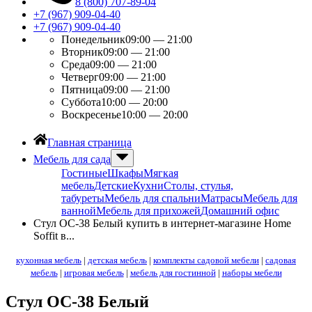
8 (800) 707-89-04
+7 (967) 909-04-40
+7 (967) 909-04-40
Понедельник
09:00 — 21:00
Вторник
09:00 — 21:00
Среда
09:00 — 21:00
Четверг
09:00 — 21:00
Пятница
09:00 — 21:00
Суббота
10:00 — 20:00
Воскресенье
10:00 — 20:00
Главная страница
Мебель для сада
Гостиные
Шкафы
Мягкая
мебель
Детские
Кухни
Столы, стулья,
табуреты
Мебель для спальни
Матрасы
Мебель для
ванной
Мебель для прихожей
Домашний офис
Стул ОС-38 Белый купить в интернет-магазине Home
Soffit в...
кухонная мебель
|
детская мебель
|
комплекты садовой мебели
|
садовая
мебель
|
игровая мебель
|
мебель для гостинной
|
наборы мебели
Стул ОС-38 Белый