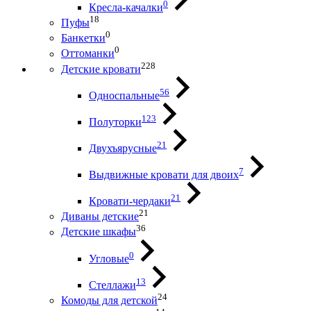
0
Кресла-качалки
18
Пуфы
0
Банкетки
0
Оттоманки
228
Детские кровати
56
Односпальные
123
Полуторки
21
Двухъярусные
7
Выдвижные кровати для двоих
21
Кровати-чердаки
21
Диваны детские
36
Детские шкафы
0
Угловые
13
Стеллажи
24
Комоды для детской