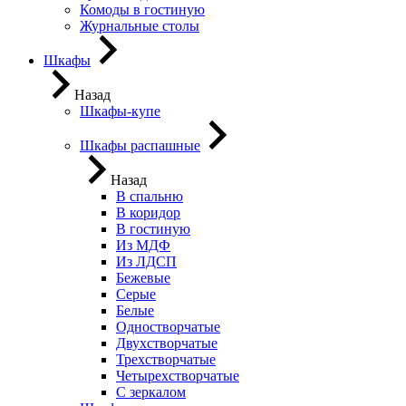
Комоды в гостиную
Журнальные столы
Шкафы
Назад
Шкафы-купе
Шкафы распашные
Назад
В спальню
В коридор
В гостиную
Из МДФ
Из ЛДСП
Бежевые
Серые
Белые
Одностворчатые
Двухстворчатые
Трехстворчатые
Четырехстворчатые
С зеркалом