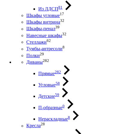
81
Из ЛДСП
17
Шкафы угловые
32
Шкафы витрина
39
Шкафы-пенал
32
Навесные шкафы
62
Стеллажи
8
Тумбы-антресоли
29
Полки
282
Диваны
282
Прямые
58
Угловые
59
Детские
0
П-образные
8
Нераскладные
28
Кресла