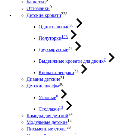
0
Банкетки
0
Оттоманки
228
Детские кровати
56
Односпальные
123
Полуторки
21
Двухъярусные
7
Выдвижные кровати для двоих
21
Кровати-чердаки
21
Диваны детские
36
Детские шкафы
0
Угловые
13
Стеллажи
24
Комоды для детской
14
Модульные детские
33
Письменные столы
1