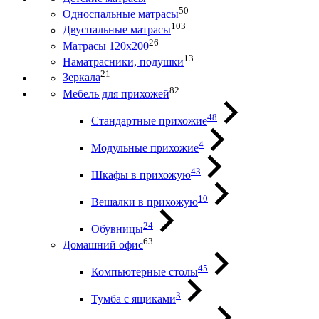
50
Односпальные матрасы
103
Двуспальные матрасы
26
Матрасы 120х200
13
Наматрасники, подушки
21
Зеркала
82
Мебель для прихожей
48
Стандартные прихожие
4
Модульные прихожие
43
Шкафы в прихожую
10
Вешалки в прихожую
24
Обувницы
63
Домашний офис
45
Компьютерные столы
3
Тумба с ящиками