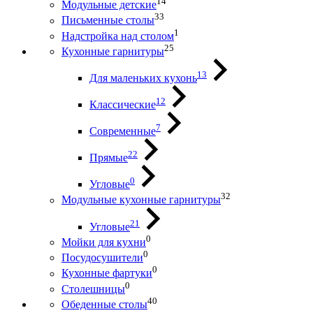
14
Модульные детские
33
Письменные столы
1
Надстройка над столом
25
Кухонные гарнитуры
13
Для маленьких кухонь
12
Классические
7
Современные
22
Прямые
0
Угловые
32
Модульные кухонные гарнитуры
21
Угловые
0
Мойки для кухни
0
Посудосушители
0
Кухонные фартуки
0
Столешницы
40
Обеденные столы