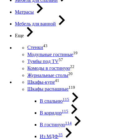
Мебель для спальни
Матрасы
Мебель для ванной
Еще
43
Стенки
19
Модульные гостиные
57
Тумбы под ТV
22
Комоды в гостиную
20
Журнальные столы
41
Шкафы-купе
119
Шкафы распашные
115
В спальню
115
В коридор
114
В гостиную
35
Из МДФ