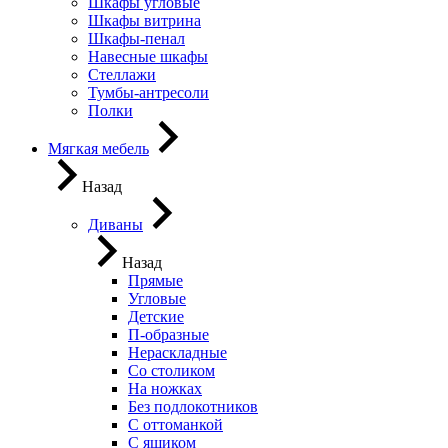
Шкафы угловые
Шкафы витрина
Шкафы-пенал
Навесные шкафы
Стеллажи
Тумбы-антресоли
Полки
Мягкая мебель
Назад
Диваны
Назад
Прямые
Угловые
Детские
П-образные
Нераскладные
Со столиком
На ножках
Без подлокотников
С оттоманкой
С ящиком