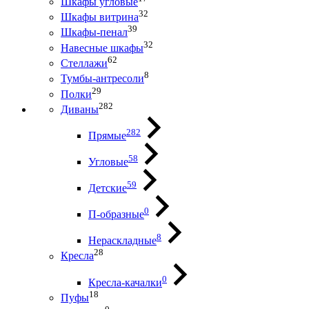
Шкафы угловые
32
Шкафы витрина
39
Шкафы-пенал
32
Навесные шкафы
62
Стеллажи
8
Тумбы-антресоли
29
Полки
282
Диваны
282
Прямые
58
Угловые
59
Детские
0
П-образные
8
Нераскладные
28
Кресла
0
Кресла-качалки
18
Пуфы