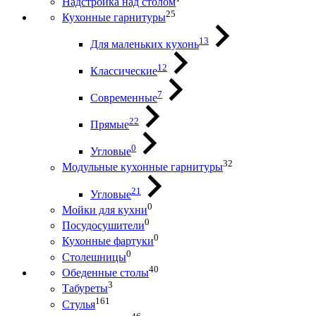
Надстройка над столом
25
Кухонные гарнитуры
13
Для маленьких кухонь
12
Классические
7
Современные
22
Прямые
0
Угловые
32
Модульные кухонные гарнитуры
21
Угловые
0
Мойки для кухни
0
Посудосушители
0
Кухонные фартуки
0
Столешницы
40
Обеденные столы
3
Табуреты
161
Стулья