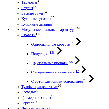
3
Табуреты
161
Стулья
46
Барные стулья
25
Кухонные уголки
1
Кухонные диваны
24
Модульные спальные гарнитуры
441
Кровати
13
Односпальные кровати
138
Полуторки
405
Двуспальные кровати
12
С подъемным механизмом
27
С ортопедическим основанием
26
Тумбы прикроватные
76
Комоды
10
Гримерные столы
16
Зеркала
26
Детские матрасы