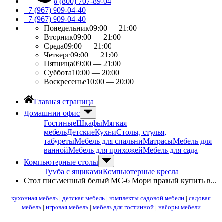
8 (800) 707-89-04
+7 (967) 909-04-40
+7 (967) 909-04-40
Понедельник
09:00 — 21:00
Вторник
09:00 — 21:00
Среда
09:00 — 21:00
Четверг
09:00 — 21:00
Пятница
09:00 — 21:00
Суббота
10:00 — 20:00
Воскресенье
10:00 — 20:00
Главная страница
Домашний офис
Гостиные
Шкафы
Мягкая
мебель
Детские
Кухни
Столы, стулья,
табуреты
Мебель для спальни
Матрасы
Мебель для
ванной
Мебель для прихожей
Мебель для сада
Компьютерные столы
Тумба с ящиками
Компьютерные кресла
Стол письменный белый МС-6 Мори правый купить в...
кухонная мебель
|
детская мебель
|
комплекты садовой мебели
|
садовая
мебель
|
игровая мебель
|
мебель для гостинной
|
наборы мебели