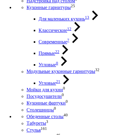
Надстройка над столом
25
Кухонные гарнитуры
13
Для маленьких кухонь
12
Классические
7
Современные
22
Прямые
0
Угловые
32
Модульные кухонные гарнитуры
21
Угловые
0
Мойки для кухни
0
Посудосушители
0
Кухонные фартуки
0
Столешницы
40
Обеденные столы
3
Табуреты
161
Стулья