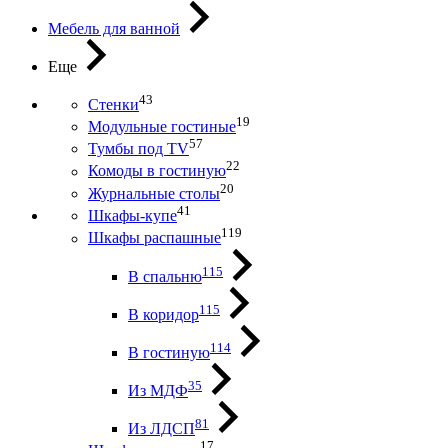
Мебель для ванной
Еще
43
Стенки
19
Модульные гостиные
57
Тумбы под ТV
22
Комоды в гостиную
20
Журнальные столы
41
Шкафы-купе
119
Шкафы распашные
115
В спальню
115
В коридор
114
В гостиную
35
Из МДФ
81
Из ЛДСП
17