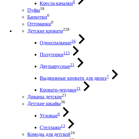
0
Кресла-качалки
18
Пуфы
0
Банкетки
0
Оттоманки
228
Детские кровати
56
Односпальные
123
Полуторки
21
Двухъярусные
7
Выдвижные кровати для двоих
21
Кровати-чердаки
21
Диваны детские
36
Детские шкафы
0
Угловые
13
Стеллажи
24
Комоды для детской