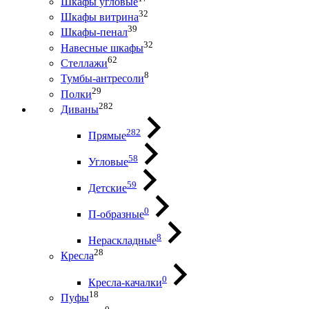
Шкафы угловые
32
Шкафы витрина
39
Шкафы-пенал
32
Навесные шкафы
62
Стеллажи
8
Тумбы-антресоли
29
Полки
282
Диваны
282
Прямые
58
Угловые
59
Детские
0
П-образные
8
Нераскладные
28
Кресла
0
Кресла-качалки
18
Пуфы