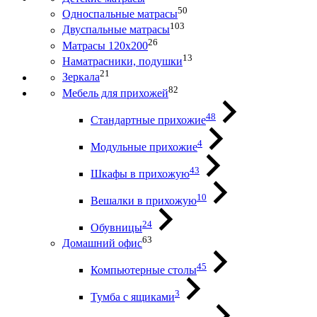
50
Односпальные матрасы
103
Двуспальные матрасы
26
Матрасы 120х200
13
Наматрасники, подушки
21
Зеркала
82
Мебель для прихожей
48
Стандартные прихожие
4
Модульные прихожие
43
Шкафы в прихожую
10
Вешалки в прихожую
24
Обувницы
63
Домашний офис
45
Компьютерные столы
3
Тумба с ящиками