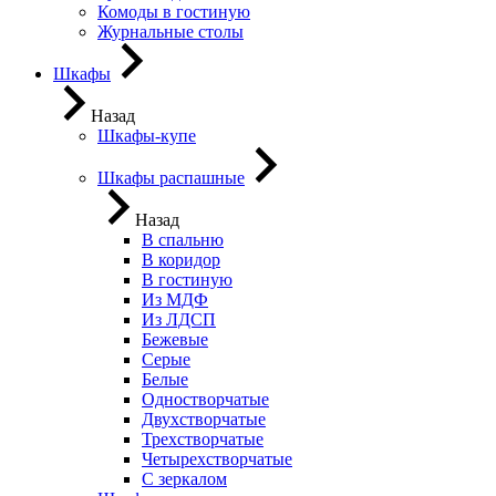
Комоды в гостиную
Журнальные столы
Шкафы
Назад
Шкафы-купе
Шкафы распашные
Назад
В спальню
В коридор
В гостиную
Из МДФ
Из ЛДСП
Бежевые
Серые
Белые
Одностворчатые
Двухстворчатые
Трехстворчатые
Четырехстворчатые
С зеркалом