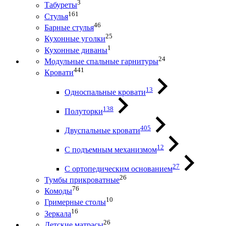
3
Табуреты
161
Стулья
46
Барные стулья
25
Кухонные уголки
1
Кухонные диваны
24
Модульные спальные гарнитуры
441
Кровати
13
Односпальные кровати
138
Полуторки
405
Двуспальные кровати
12
С подъемным механизмом
27
С ортопедическим основанием
26
Тумбы прикроватные
76
Комоды
10
Гримерные столы
16
Зеркала
26
Детские матрасы