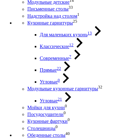
14
Модульные детские
33
Письменные столы
1
Надстройка над столом
25
Кухонные гарнитуры
13
Для маленьких кухонь
12
Классические
7
Современные
22
Прямые
0
Угловые
32
Модульные кухонные гарнитуры
21
Угловые
0
Мойки для кухни
0
Посудосушители
0
Кухонные фартуки
0
Столешницы
40
Обеденные столы