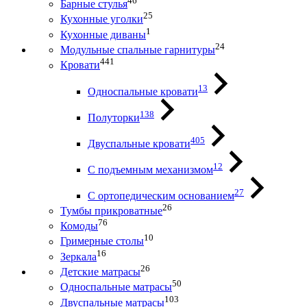
46
Барные стулья
25
Кухонные уголки
1
Кухонные диваны
24
Модульные спальные гарнитуры
441
Кровати
13
Односпальные кровати
138
Полуторки
405
Двуспальные кровати
12
С подъемным механизмом
27
С ортопедическим основанием
26
Тумбы прикроватные
76
Комоды
10
Гримерные столы
16
Зеркала
26
Детские матрасы
50
Односпальные матрасы
103
Двуспальные матрасы