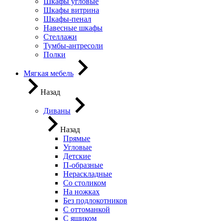
Шкафы угловые
Шкафы витрина
Шкафы-пенал
Навесные шкафы
Стеллажи
Тумбы-антресоли
Полки
Мягкая мебель
Назад
Диваны
Назад
Прямые
Угловые
Детские
П-образные
Нераскладные
Со столиком
На ножках
Без подлокотников
С оттоманкой
С ящиком