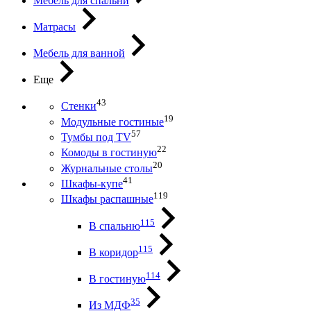
Мебель для спальни
Матрасы
Мебель для ванной
Еще
43
Стенки
19
Модульные гостиные
57
Тумбы под ТV
22
Комоды в гостиную
20
Журнальные столы
41
Шкафы-купе
119
Шкафы распашные
115
В спальню
115
В коридор
114
В гостиную
35
Из МДФ