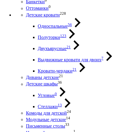
0
Банкетки
0
Оттоманки
228
Детские кровати
56
Односпальные
123
Полуторки
21
Двухъярусные
7
Выдвижные кровати для двоих
21
Кровати-чердаки
21
Диваны детские
36
Детские шкафы
0
Угловые
13
Стеллажи
24
Комоды для детской
14
Модульные детские
33
Письменные столы
1