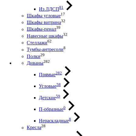
81
Из ЛДСП
17
Шкафы угловые
32
Шкафы витрина
39
Шкафы-пенал
32
Навесные шкафы
62
Стеллажи
8
Тумбы-антресоли
29
Полки
282
Диваны
282
Прямые
58
Угловые
59
Детские
0
П-образные
8
Нераскладные
28
Кресла