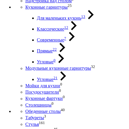
Надстройка над столом
25
Кухонные гарнитуры
13
Для маленьких кухонь
12
Классические
7
Современные
22
Прямые
0
Угловые
32
Модульные кухонные гарнитуры
21
Угловые
0
Мойки для кухни
0
Посудосушители
0
Кухонные фартуки
0
Столешницы
40
Обеденные столы
3
Табуреты
161
Стулья