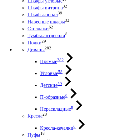
Шкафы угловые
32
Шкафы витрина
39
Шкафы-пенал
32
Навесные шкафы
62
Стеллажи
8
Тумбы-антресоли
29
Полки
282
Диваны
282
Прямые
58
Угловые
59
Детские
0
П-образные
8
Нераскладные
28
Кресла
0
Кресла-качалки
18
Пуфы