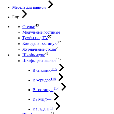
Мебель для ванной
Еще
43
Стенки
19
Модульные гостиные
57
Тумбы под ТV
22
Комоды в гостиную
20
Журнальные столы
41
Шкафы-купе
119
Шкафы распашные
115
В спальню
115
В коридор
114
В гостиную
35
Из МДФ
81
Из ЛДСП
17