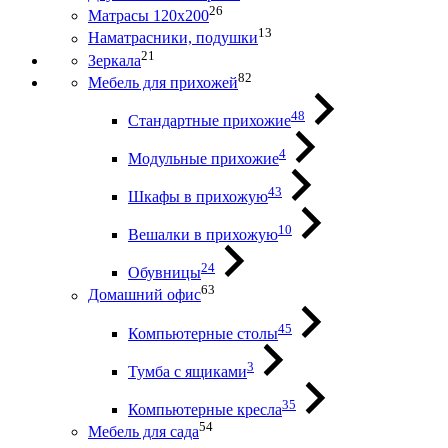
26
Матрасы 120х200
13
Наматрасники, подушки
21
Зеркала
82
Мебель для прихожей
48
Стандартные прихожие
4
Модульные прихожие
43
Шкафы в прихожую
10
Вешалки в прихожую
24
Обувницы
63
Домашний офис
45
Компьютерные столы
3
Тумба с ящиками
35
Компьютерные кресла
54
Мебель для сада