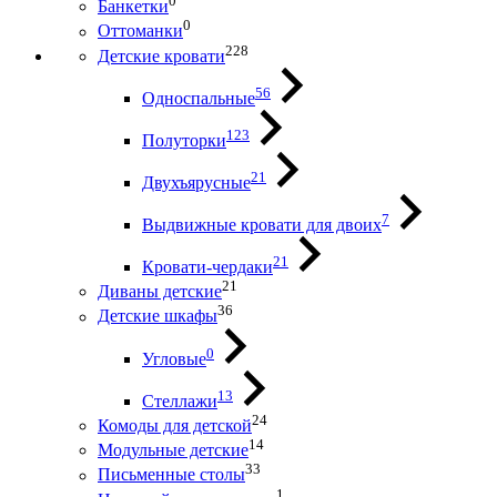
0
Банкетки
0
Оттоманки
228
Детские кровати
56
Односпальные
123
Полуторки
21
Двухъярусные
7
Выдвижные кровати для двоих
21
Кровати-чердаки
21
Диваны детские
36
Детские шкафы
0
Угловые
13
Стеллажи
24
Комоды для детской
14
Модульные детские
33
Письменные столы
1