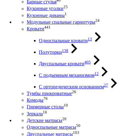
46
Барные стулья
25
Кухонные уголки
1
Кухонные диваны
24
Модульные спальные гарнитуры
441
Кровати
13
Односпальные кровати
138
Полуторки
405
Двуспальные кровати
12
С подъемным механизмом
27
С ортопедическим основанием
26
Тумбы прикроватные
76
Комоды
10
Гримерные столы
16
Зеркала
26
Детские матрасы
50
Односпальные матрасы
103
Двуспальные матрасы