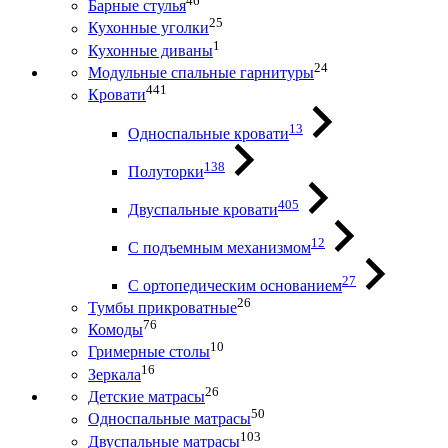
46
Барные стулья
25
Кухонные уголки
1
Кухонные диваны
24
Модульные спальные гарнитуры
441
Кровати
13
Односпальные кровати
138
Полуторки
405
Двуспальные кровати
12
С подъемным механизмом
27
С ортопедическим основанием
26
Тумбы прикроватные
76
Комоды
10
Гримерные столы
16
Зеркала
26
Детские матрасы
50
Односпальные матрасы
103
Двуспальные матрасы