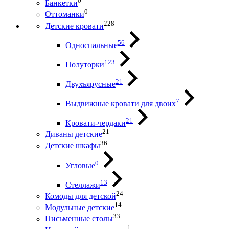
0
Банкетки
0
Оттоманки
228
Детские кровати
56
Односпальные
123
Полуторки
21
Двухъярусные
7
Выдвижные кровати для двоих
21
Кровати-чердаки
21
Диваны детские
36
Детские шкафы
0
Угловые
13
Стеллажи
24
Комоды для детской
14
Модульные детские
33
Письменные столы
1