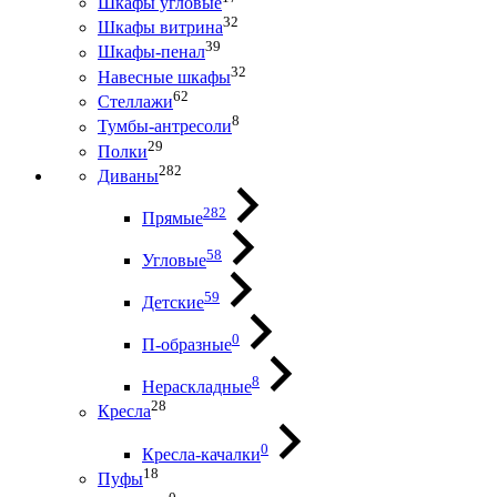
Шкафы угловые
32
Шкафы витрина
39
Шкафы-пенал
32
Навесные шкафы
62
Стеллажи
8
Тумбы-антресоли
29
Полки
282
Диваны
282
Прямые
58
Угловые
59
Детские
0
П-образные
8
Нераскладные
28
Кресла
0
Кресла-качалки
18
Пуфы