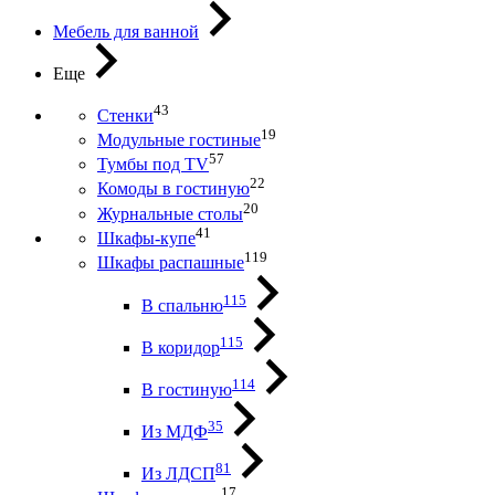
Мебель для ванной
Еще
43
Стенки
19
Модульные гостиные
57
Тумбы под ТV
22
Комоды в гостиную
20
Журнальные столы
41
Шкафы-купе
119
Шкафы распашные
115
В спальню
115
В коридор
114
В гостиную
35
Из МДФ
81
Из ЛДСП
17