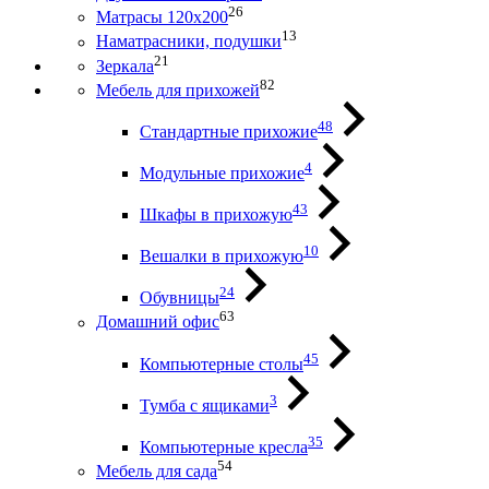
26
Матрасы 120х200
13
Наматрасники, подушки
21
Зеркала
82
Мебель для прихожей
48
Стандартные прихожие
4
Модульные прихожие
43
Шкафы в прихожую
10
Вешалки в прихожую
24
Обувницы
63
Домашний офис
45
Компьютерные столы
3
Тумба с ящиками
35
Компьютерные кресла
54
Мебель для сада