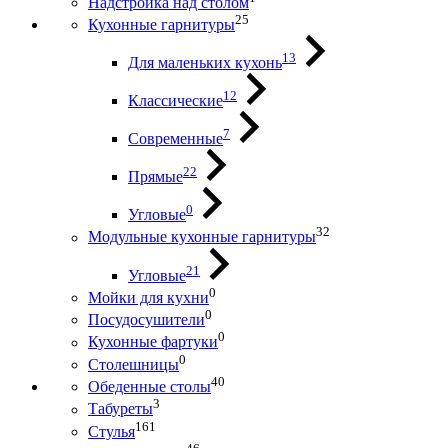
Надстройка над столом
25
Кухонные гарнитуры
13
Для маленьких кухонь
12
Классические
7
Современные
22
Прямые
0
Угловые
32
Модульные кухонные гарнитуры
21
Угловые
0
Мойки для кухни
0
Посудосушители
0
Кухонные фартуки
0
Столешницы
40
Обеденные столы
3
Табуреты
161
Стулья