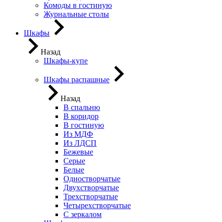
Комоды в гостиную
Журнальные столы
Шкафы
Назад
Шкафы-купе
Шкафы распашные
Назад
В спальню
В коридор
В гостиную
Из МДФ
Из ЛДСП
Бежевые
Серые
Белые
Одностворчатые
Двухстворчатые
Трехстворчатые
Четырехстворчатые
С зеркалом