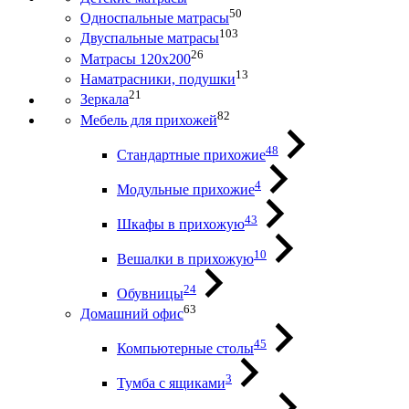
50
Односпальные матрасы
103
Двуспальные матрасы
26
Матрасы 120х200
13
Наматрасники, подушки
21
Зеркала
82
Мебель для прихожей
48
Стандартные прихожие
4
Модульные прихожие
43
Шкафы в прихожую
10
Вешалки в прихожую
24
Обувницы
63
Домашний офис
45
Компьютерные столы
3
Тумба с ящиками