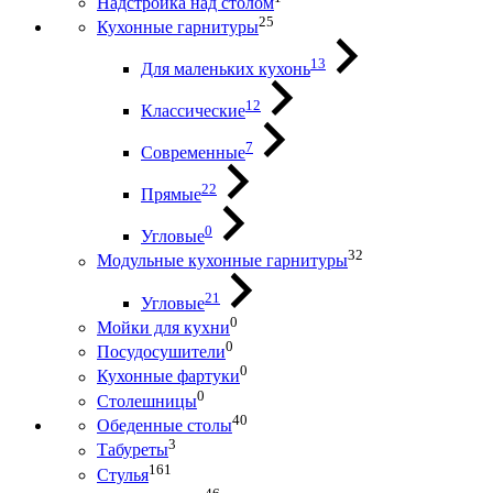
Надстройка над столом
25
Кухонные гарнитуры
13
Для маленьких кухонь
12
Классические
7
Современные
22
Прямые
0
Угловые
32
Модульные кухонные гарнитуры
21
Угловые
0
Мойки для кухни
0
Посудосушители
0
Кухонные фартуки
0
Столешницы
40
Обеденные столы
3
Табуреты
161
Стулья