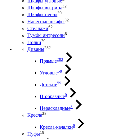
Шкафы угловые
32
Шкафы витрина
39
Шкафы-пенал
32
Навесные шкафы
62
Стеллажи
8
Тумбы-антресоли
29
Полки
282
Диваны
282
Прямые
58
Угловые
59
Детские
0
П-образные
8
Нераскладные
28
Кресла
0
Кресла-качалки
18
Пуфы