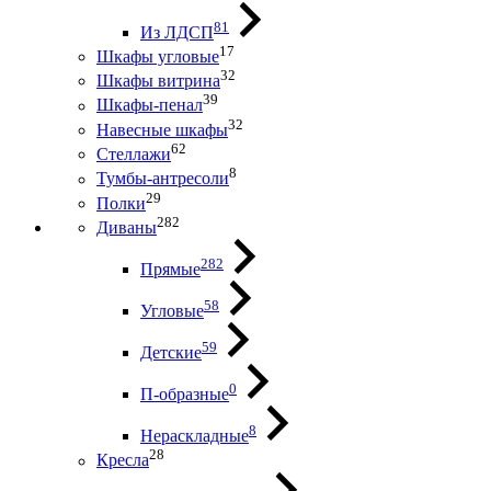
81
Из ЛДСП
17
Шкафы угловые
32
Шкафы витрина
39
Шкафы-пенал
32
Навесные шкафы
62
Стеллажи
8
Тумбы-антресоли
29
Полки
282
Диваны
282
Прямые
58
Угловые
59
Детские
0
П-образные
8
Нераскладные
28
Кресла