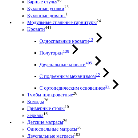
46
Барные стулья
25
Кухонные уголки
1
Кухонные диваны
24
Модульные спальные гарнитуры
441
Кровати
13
Односпальные кровати
138
Полуторки
405
Двуспальные кровати
12
С подъемным механизмом
27
С ортопедическим основанием
26
Тумбы прикроватные
76
Комоды
10
Гримерные столы
16
Зеркала
26
Детские матрасы
50
Односпальные матрасы
103
Двуспальные матрасы