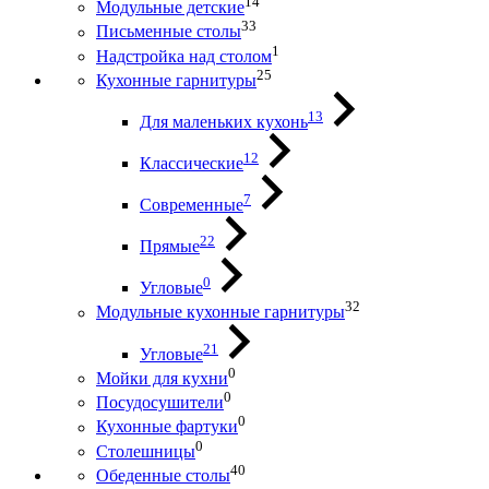
14
Модульные детские
33
Письменные столы
1
Надстройка над столом
25
Кухонные гарнитуры
13
Для маленьких кухонь
12
Классические
7
Современные
22
Прямые
0
Угловые
32
Модульные кухонные гарнитуры
21
Угловые
0
Мойки для кухни
0
Посудосушители
0
Кухонные фартуки
0
Столешницы
40
Обеденные столы