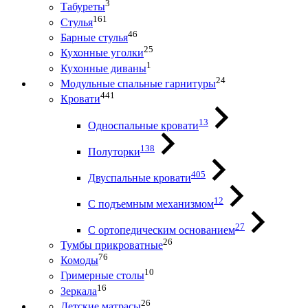
3
Табуреты
161
Стулья
46
Барные стулья
25
Кухонные уголки
1
Кухонные диваны
24
Модульные спальные гарнитуры
441
Кровати
13
Односпальные кровати
138
Полуторки
405
Двуспальные кровати
12
С подъемным механизмом
27
С ортопедическим основанием
26
Тумбы прикроватные
76
Комоды
10
Гримерные столы
16
Зеркала
26
Детские матрасы