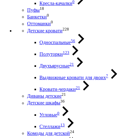
0
Кресла-качалки
18
Пуфы
0
Банкетки
0
Оттоманки
228
Детские кровати
56
Односпальные
123
Полуторки
21
Двухъярусные
7
Выдвижные кровати для двоих
21
Кровати-чердаки
21
Диваны детские
36
Детские шкафы
0
Угловые
13
Стеллажи
24
Комоды для детской