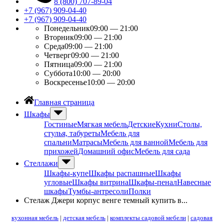
8 (800) 707-89-04
+7 (967) 909-04-40
+7 (967) 909-04-40
Понедельник
09:00 — 21:00
Вторник
09:00 — 21:00
Среда
09:00 — 21:00
Четверг
09:00 — 21:00
Пятница
09:00 — 21:00
Суббота
10:00 — 20:00
Воскресенье
10:00 — 20:00
Главная страница
Шкафы
Гостиные
Мягкая мебель
Детские
Кухни
Столы,
стулья, табуреты
Мебель для
спальни
Матрасы
Мебель для ванной
Мебель для
прихожей
Домашний офис
Мебель для сада
Стеллажи
Шкафы-купе
Шкафы распашные
Шкафы
угловые
Шкафы витрина
Шкафы-пенал
Навесные
шкафы
Тумбы-антресоли
Полки
Стелаж Джери корпус венге темный купить в...
кухонная мебель
|
детская мебель
|
комплекты садовой мебели
|
садовая