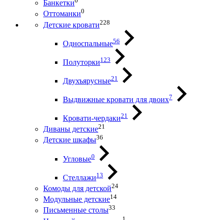
0
Банкетки
0
Оттоманки
228
Детские кровати
56
Односпальные
123
Полуторки
21
Двухъярусные
7
Выдвижные кровати для двоих
21
Кровати-чердаки
21
Диваны детские
36
Детские шкафы
0
Угловые
13
Стеллажи
24
Комоды для детской
14
Модульные детские
33
Письменные столы
1