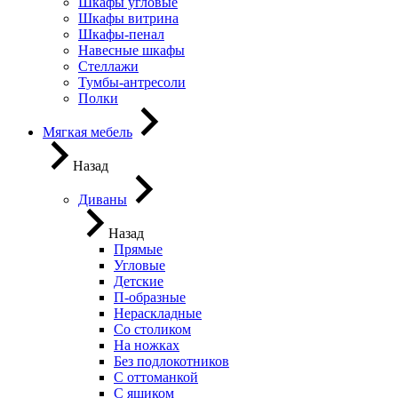
Шкафы угловые
Шкафы витрина
Шкафы-пенал
Навесные шкафы
Стеллажи
Тумбы-антресоли
Полки
Мягкая мебель
Назад
Диваны
Назад
Прямые
Угловые
Детские
П-образные
Нераскладные
Со столиком
На ножках
Без подлокотников
С оттоманкой
С ящиком