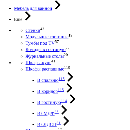
Мебель для ванной
Еще
43
Стенки
19
Модульные гостиные
57
Тумбы под ТV
22
Комоды в гостиную
20
Журнальные столы
41
Шкафы-купе
119
Шкафы распашные
115
В спальню
115
В коридор
114
В гостиную
35
Из МДФ
81
Из ЛДСП
17