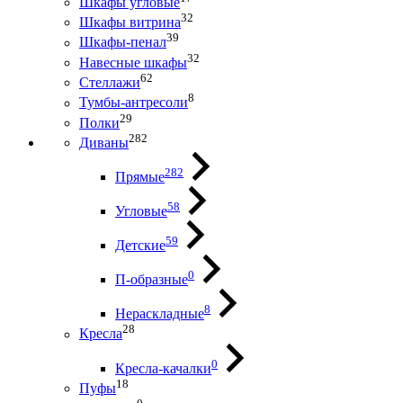
Шкафы угловые
32
Шкафы витрина
39
Шкафы-пенал
32
Навесные шкафы
62
Стеллажи
8
Тумбы-антресоли
29
Полки
282
Диваны
282
Прямые
58
Угловые
59
Детские
0
П-образные
8
Нераскладные
28
Кресла
0
Кресла-качалки
18
Пуфы