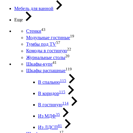
Мебель для ванной
Еще
43
Стенки
19
Модульные гостиные
57
Тумбы под ТV
22
Комоды в гостиную
20
Журнальные столы
41
Шкафы-купе
119
Шкафы распашные
115
В спальню
115
В коридор
114
В гостиную
35
Из МДФ
81
Из ЛДСП
17