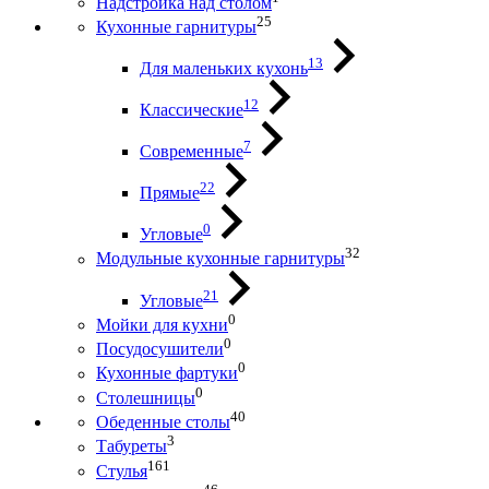
Надстройка над столом
25
Кухонные гарнитуры
13
Для маленьких кухонь
12
Классические
7
Современные
22
Прямые
0
Угловые
32
Модульные кухонные гарнитуры
21
Угловые
0
Мойки для кухни
0
Посудосушители
0
Кухонные фартуки
0
Столешницы
40
Обеденные столы
3
Табуреты
161
Стулья