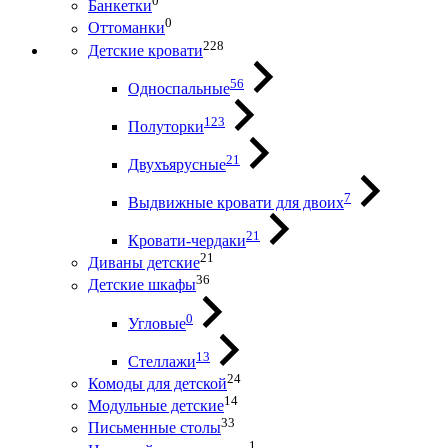
0
Банкетки
0
Оттоманки
228
Детские кровати
56
Односпальные
123
Полуторки
21
Двухъярусные
7
Выдвижные кровати для двоих
21
Кровати-чердаки
21
Диваны детские
36
Детские шкафы
0
Угловые
13
Стеллажи
24
Комоды для детской
14
Модульные детские
33
Письменные столы
1