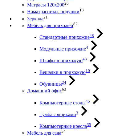
26
Матрасы 120х200
13
Наматрасники, подушки
21
Зеркала
82
Мебель для прихожей
48
Стандартные прихожие
4
Модульные прихожие
43
Шкафы в прихожую
10
Вешалки в прихожую
24
Обувницы
63
Домашний офис
45
Компьютерные столы
3
Тумба с ящиками
35
Компьютерные кресла
54
Мебель для сада