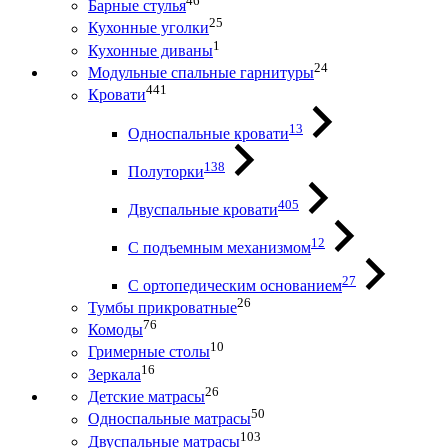
46
Барные стулья
25
Кухонные уголки
1
Кухонные диваны
24
Модульные спальные гарнитуры
441
Кровати
13
Односпальные кровати
138
Полуторки
405
Двуспальные кровати
12
С подъемным механизмом
27
С ортопедическим основанием
26
Тумбы прикроватные
76
Комоды
10
Гримерные столы
16
Зеркала
26
Детские матрасы
50
Односпальные матрасы
103
Двуспальные матрасы