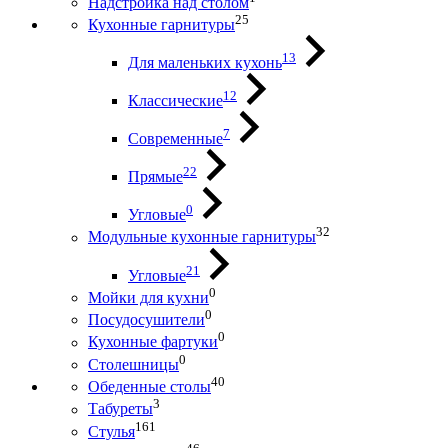
Надстройка над столом
25
Кухонные гарнитуры
13
Для маленьких кухонь
12
Классические
7
Современные
22
Прямые
0
Угловые
32
Модульные кухонные гарнитуры
21
Угловые
0
Мойки для кухни
0
Посудосушители
0
Кухонные фартуки
0
Столешницы
40
Обеденные столы
3
Табуреты
161
Стулья