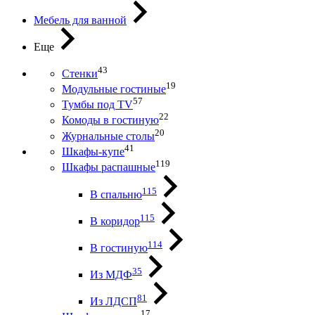
Мебель для ванной
Еще
43
Стенки
19
Модульные гостиные
57
Тумбы под ТV
22
Комоды в гостиную
20
Журнальные столы
41
Шкафы-купе
119
Шкафы распашные
115
В спальню
115
В коридор
114
В гостиную
35
Из МДФ
81
Из ЛДСП
17