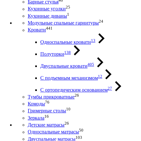
46
Барные стулья
25
Кухонные уголки
1
Кухонные диваны
24
Модульные спальные гарнитуры
441
Кровати
13
Односпальные кровати
138
Полуторки
405
Двуспальные кровати
12
С подъемным механизмом
27
С ортопедическим основанием
26
Тумбы прикроватные
76
Комоды
10
Гримерные столы
16
Зеркала
26
Детские матрасы
50
Односпальные матрасы
103
Двуспальные матрасы