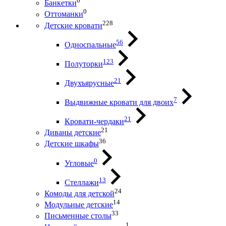
0
Банкетки
0
Оттоманки
228
Детские кровати
56
Односпальные
123
Полуторки
21
Двухъярусные
7
Выдвижные кровати для двоих
21
Кровати-чердаки
21
Диваны детские
36
Детские шкафы
0
Угловые
13
Стеллажи
24
Комоды для детской
14
Модульные детские
33
Письменные столы
1