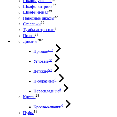
Шкафы угловые
32
Шкафы витрина
39
Шкафы-пенал
32
Навесные шкафы
62
Стеллажи
8
Тумбы-антресоли
29
Полки
282
Диваны
282
Прямые
58
Угловые
59
Детские
0
П-образные
8
Нераскладные
28
Кресла
0
Кресла-качалки
18
Пуфы