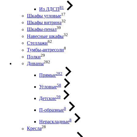
81
Из ЛДСП
17
Шкафы угловые
32
Шкафы витрина
39
Шкафы-пенал
32
Навесные шкафы
62
Стеллажи
8
Тумбы-антресоли
29
Полки
282
Диваны
282
Прямые
58
Угловые
59
Детские
0
П-образные
8
Нераскладные
28
Кресла