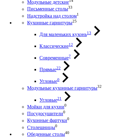
14
Модульные детские
33
Письменные столы
1
Надстройка над столом
25
Кухонные гарнитуры
13
Для маленьких кухонь
12
Классические
7
Современные
22
Прямые
0
Угловые
32
Модульные кухонные гарнитуры
21
Угловые
0
Мойки для кухни
0
Посудосушители
0
Кухонные фартуки
0
Столешницы
40
Обеденные столы