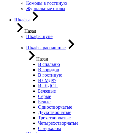
Комоды в гостиную
Журнальные столы
Шкафы
Назад
Шкафы-купе
Шкафы распашные
Назад
В спальню
В коридор
В гостиную
Из МДФ
Из ЛДСП
Бежевые
Серые
Белые
Одностворчатые
Двухстворчатые
Трехстворчатые
Четырехстворчатые
С зеркалом