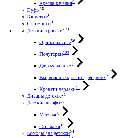
0
Кресла-качалки
18
Пуфы
0
Банкетки
0
Оттоманки
228
Детские кровати
56
Односпальные
123
Полуторки
21
Двухъярусные
7
Выдвижные кровати для двоих
21
Кровати-чердаки
21
Диваны детские
36
Детские шкафы
0
Угловые
13
Стеллажи
24
Комоды для детской