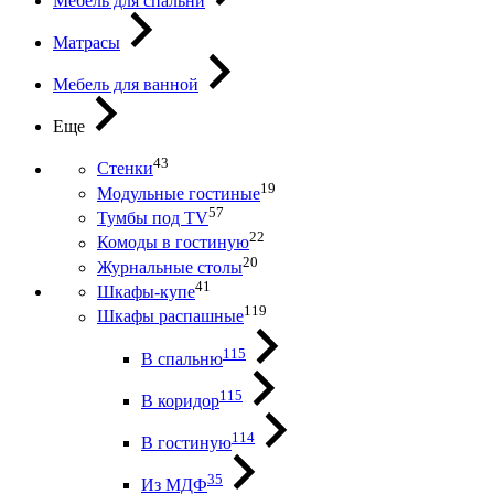
Мебель для спальни
Матрасы
Мебель для ванной
Еще
43
Стенки
19
Модульные гостиные
57
Тумбы под ТV
22
Комоды в гостиную
20
Журнальные столы
41
Шкафы-купе
119
Шкафы распашные
115
В спальню
115
В коридор
114
В гостиную
35
Из МДФ