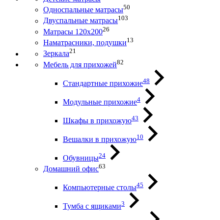
50
Односпальные матрасы
103
Двуспальные матрасы
26
Матрасы 120х200
13
Наматрасники, подушки
21
Зеркала
82
Мебель для прихожей
48
Стандартные прихожие
4
Модульные прихожие
43
Шкафы в прихожую
10
Вешалки в прихожую
24
Обувницы
63
Домашний офис
45
Компьютерные столы
3
Тумба с ящиками