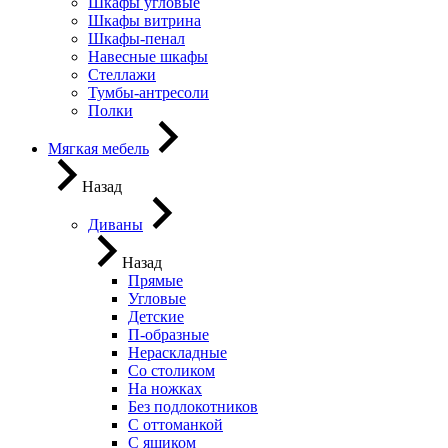
Шкафы угловые
Шкафы витрина
Шкафы-пенал
Навесные шкафы
Стеллажи
Тумбы-антресоли
Полки
Мягкая мебель
Назад
Диваны
Назад
Прямые
Угловые
Детские
П-образные
Нераскладные
Со столиком
На ножках
Без подлокотников
С оттоманкой
С ящиком