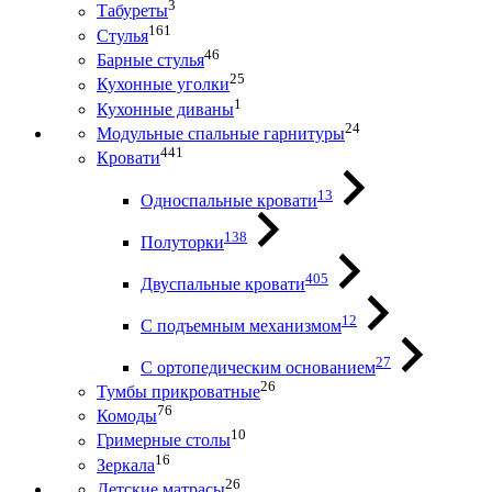
3
Табуреты
161
Стулья
46
Барные стулья
25
Кухонные уголки
1
Кухонные диваны
24
Модульные спальные гарнитуры
441
Кровати
13
Односпальные кровати
138
Полуторки
405
Двуспальные кровати
12
С подъемным механизмом
27
С ортопедическим основанием
26
Тумбы прикроватные
76
Комоды
10
Гримерные столы
16
Зеркала
26
Детские матрасы