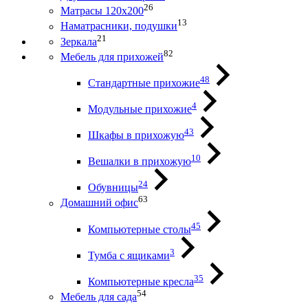
26
Матрасы 120х200
13
Наматрасники, подушки
21
Зеркала
82
Мебель для прихожей
48
Стандартные прихожие
4
Модульные прихожие
43
Шкафы в прихожую
10
Вешалки в прихожую
24
Обувницы
63
Домашний офис
45
Компьютерные столы
3
Тумба с ящиками
35
Компьютерные кресла
54
Мебель для сада