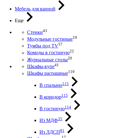
Мебель для ванной
Еще
43
Стенки
19
Модульные гостиные
57
Тумбы под ТV
22
Комоды в гостиную
20
Журнальные столы
41
Шкафы-купе
119
Шкафы распашные
115
В спальню
115
В коридор
114
В гостиную
35
Из МДФ
81
Из ЛДСП
17