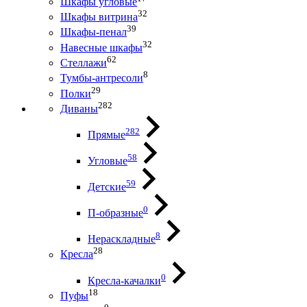
Шкафы угловые
32
Шкафы витрина
39
Шкафы-пенал
32
Навесные шкафы
62
Стеллажи
8
Тумбы-антресоли
29
Полки
282
Диваны
282
Прямые
58
Угловые
59
Детские
0
П-образные
8
Нераскладные
28
Кресла
0
Кресла-качалки
18
Пуфы