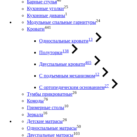
46
Барные стулья
25
Кухонные уголки
1
Кухонные диваны
24
Модульные спальные гарнитуры
441
Кровати
13
Односпальные кровати
138
Полуторки
405
Двуспальные кровати
12
С подъемным механизмом
27
С ортопедическим основанием
26
Тумбы прикроватные
76
Комоды
10
Гримерные столы
16
Зеркала
26
Детские матрасы
50
Односпальные матрасы
103
Двуспальные матрасы