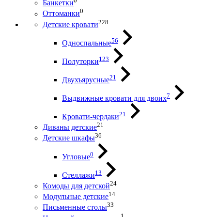
0
Банкетки
0
Оттоманки
228
Детские кровати
56
Односпальные
123
Полуторки
21
Двухъярусные
7
Выдвижные кровати для двоих
21
Кровати-чердаки
21
Диваны детские
36
Детские шкафы
0
Угловые
13
Стеллажи
24
Комоды для детской
14
Модульные детские
33
Письменные столы
1