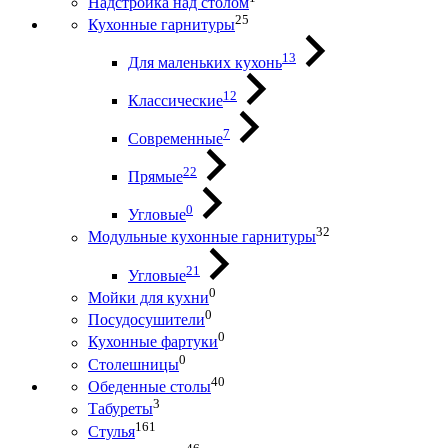
Надстройка над столом
25
Кухонные гарнитуры
13
Для маленьких кухонь
12
Классические
7
Современные
22
Прямые
0
Угловые
32
Модульные кухонные гарнитуры
21
Угловые
0
Мойки для кухни
0
Посудосушители
0
Кухонные фартуки
0
Столешницы
40
Обеденные столы
3
Табуреты
161
Стулья