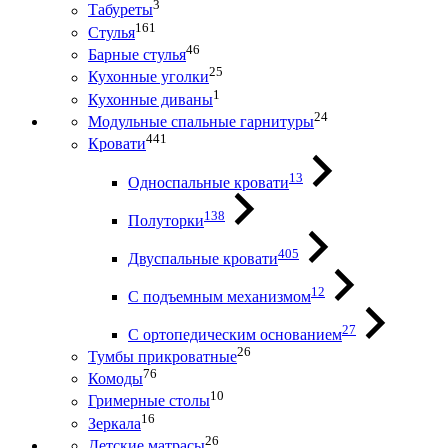
3
Табуреты
161
Стулья
46
Барные стулья
25
Кухонные уголки
1
Кухонные диваны
24
Модульные спальные гарнитуры
441
Кровати
13
Односпальные кровати
138
Полуторки
405
Двуспальные кровати
12
С подъемным механизмом
27
С ортопедическим основанием
26
Тумбы прикроватные
76
Комоды
10
Гримерные столы
16
Зеркала
26
Детские матрасы