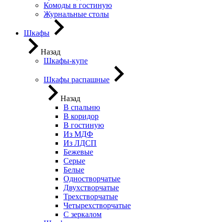
Комоды в гостиную
Журнальные столы
Шкафы
Назад
Шкафы-купе
Шкафы распашные
Назад
В спальню
В коридор
В гостиную
Из МДФ
Из ЛДСП
Бежевые
Серые
Белые
Одностворчатые
Двухстворчатые
Трехстворчатые
Четырехстворчатые
С зеркалом