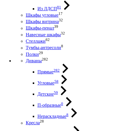
81
Из ЛДСП
17
Шкафы угловые
32
Шкафы витрина
39
Шкафы-пенал
32
Навесные шкафы
62
Стеллажи
8
Тумбы-антресоли
29
Полки
282
Диваны
282
Прямые
58
Угловые
59
Детские
0
П-образные
8
Нераскладные
28
Кресла