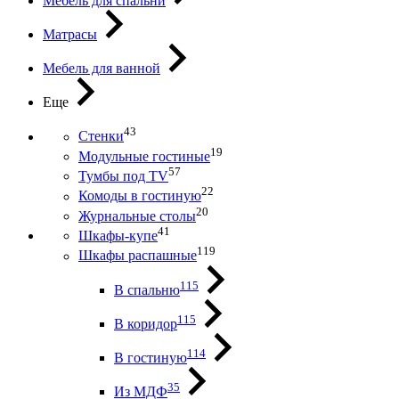
Мебель для спальни
Матрасы
Мебель для ванной
Еще
43
Стенки
19
Модульные гостиные
57
Тумбы под ТV
22
Комоды в гостиную
20
Журнальные столы
41
Шкафы-купе
119
Шкафы распашные
115
В спальню
115
В коридор
114
В гостиную
35
Из МДФ