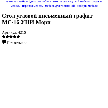
кухонная мебель
|
детская мебель
|
комплекты садовой мебели
|
садовая
мебель
|
игровая мебель
|
мебель для гостинной
|
наборы мебели
Стол угловой письменный графит
МС-16 УНИ Мори
Артикул:
4216
Нет отзывов