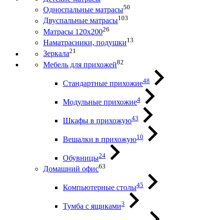
50
Односпальные матрасы
103
Двуспальные матрасы
26
Матрасы 120х200
13
Наматрасники, подушки
21
Зеркала
82
Мебель для прихожей
48
Стандартные прихожие
4
Модульные прихожие
43
Шкафы в прихожую
10
Вешалки в прихожую
24
Обувницы
63
Домашний офис
45
Компьютерные столы
3
Тумба с ящиками