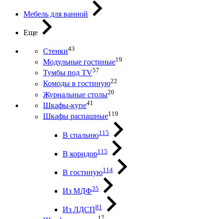
Мебель для ванной
Еще
43
Стенки
19
Модульные гостиные
57
Тумбы под ТV
22
Комоды в гостиную
20
Журнальные столы
41
Шкафы-купе
119
Шкафы распашные
115
В спальню
115
В коридор
114
В гостиную
35
Из МДФ
81
Из ЛДСП
17