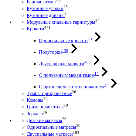
46
Барные стулья
25
Кухонные уголки
1
Кухонные диваны
24
Модульные спальные гарнитуры
441
Кровати
13
Односпальные кровати
138
Полуторки
405
Двуспальные кровати
12
С подъемным механизмом
27
С ортопедическим основанием
26
Тумбы прикроватные
76
Комоды
10
Гримерные столы
16
Зеркала
26
Детские матрасы
50
Односпальные матрасы
103
Двуспальные матрасы