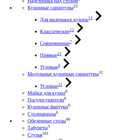
Надстройка над столом
25
Кухонные гарнитуры
13
Для маленьких кухонь
12
Классические
7
Современные
22
Прямые
0
Угловые
32
Модульные кухонные гарнитуры
21
Угловые
0
Мойки для кухни
0
Посудосушители
0
Кухонные фартуки
0
Столешницы
40
Обеденные столы
3
Табуреты
161
Стулья