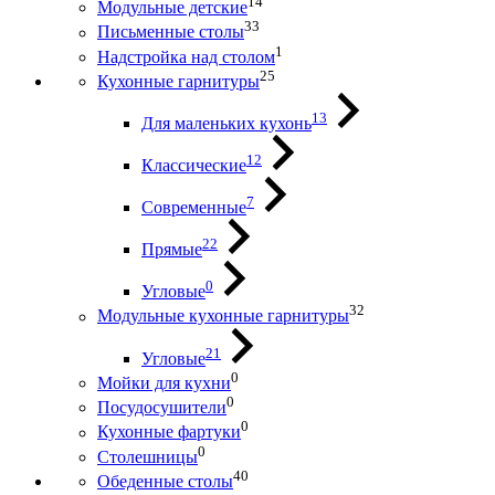
14
Модульные детские
33
Письменные столы
1
Надстройка над столом
25
Кухонные гарнитуры
13
Для маленьких кухонь
12
Классические
7
Современные
22
Прямые
0
Угловые
32
Модульные кухонные гарнитуры
21
Угловые
0
Мойки для кухни
0
Посудосушители
0
Кухонные фартуки
0
Столешницы
40
Обеденные столы