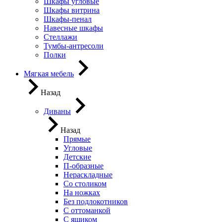
Шкафы угловые
Шкафы витрина
Шкафы-пенал
Навесные шкафы
Стеллажи
Тумбы-антресоли
Полки
Мягкая мебель
Назад
Диваны
Назад
Прямые
Угловые
Детские
П-образные
Нераскладные
Со столиком
На ножках
Без подлокотников
С оттоманкой
С ящиком