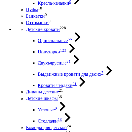
0
Кресла-качалки
18
Пуфы
0
Банкетки
0
Оттоманки
228
Детские кровати
56
Односпальные
123
Полуторки
21
Двухъярусные
7
Выдвижные кровати для двоих
21
Кровати-чердаки
21
Диваны детские
36
Детские шкафы
0
Угловые
13
Стеллажи
24
Комоды для детской