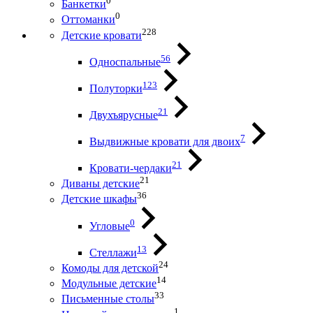
0
Банкетки
0
Оттоманки
228
Детские кровати
56
Односпальные
123
Полуторки
21
Двухъярусные
7
Выдвижные кровати для двоих
21
Кровати-чердаки
21
Диваны детские
36
Детские шкафы
0
Угловые
13
Стеллажи
24
Комоды для детской
14
Модульные детские
33
Письменные столы
1