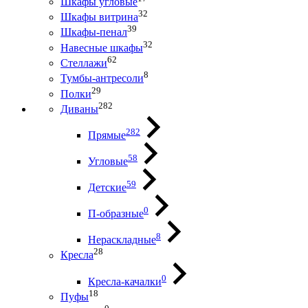
Шкафы угловые
32
Шкафы витрина
39
Шкафы-пенал
32
Навесные шкафы
62
Стеллажи
8
Тумбы-антресоли
29
Полки
282
Диваны
282
Прямые
58
Угловые
59
Детские
0
П-образные
8
Нераскладные
28
Кресла
0
Кресла-качалки
18
Пуфы