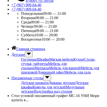
8 (800) 707-89-04
+7 (967) 909-04-40
+7 (967) 909-04-40
Понедельник
09:00 — 21:00
Вторник
09:00 — 21:00
Среда
09:00 — 21:00
Четверг
09:00 — 21:00
Пятница
09:00 — 21:00
Суббота
10:00 — 20:00
Воскресенье
10:00 — 20:00
Главная страница
Детские
Гостиные
Шкафы
Мягкая мебель
Кухни
Столы,
стулья, табуреты
Мебель для
спальни
Матрасы
Мебель для ванной
Мебель для
прихожей
Домашний офис
Мебель для сада
Письменные столы
Детские кровати
Диваны детские
Детские
шкафы
Комоды для детской
Модульные
детские
Надстройка над столом
Стол угловой письменный графит МС-16 УНИ Мори
купить в...