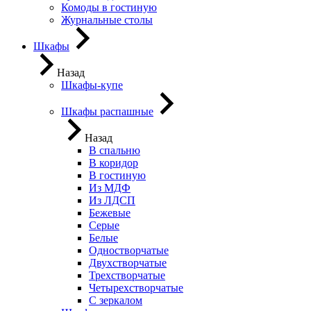
Комоды в гостиную
Журнальные столы
Шкафы
Назад
Шкафы-купе
Шкафы распашные
Назад
В спальню
В коридор
В гостиную
Из МДФ
Из ЛДСП
Бежевые
Серые
Белые
Одностворчатые
Двухстворчатые
Трехстворчатые
Четырехстворчатые
С зеркалом