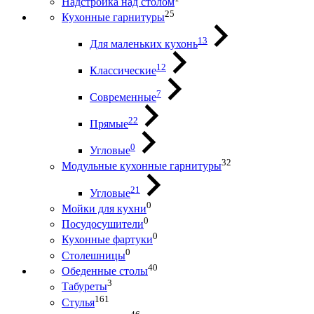
Надстройка над столом
25
Кухонные гарнитуры
13
Для маленьких кухонь
12
Классические
7
Современные
22
Прямые
0
Угловые
32
Модульные кухонные гарнитуры
21
Угловые
0
Мойки для кухни
0
Посудосушители
0
Кухонные фартуки
0
Столешницы
40
Обеденные столы
3
Табуреты
161
Стулья