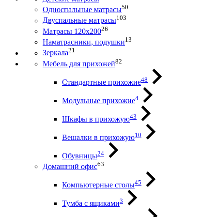
50
Односпальные матрасы
103
Двуспальные матрасы
26
Матрасы 120х200
13
Наматрасники, подушки
21
Зеркала
82
Мебель для прихожей
48
Стандартные прихожие
4
Модульные прихожие
43
Шкафы в прихожую
10
Вешалки в прихожую
24
Обувницы
63
Домашний офис
45
Компьютерные столы
3
Тумба с ящиками