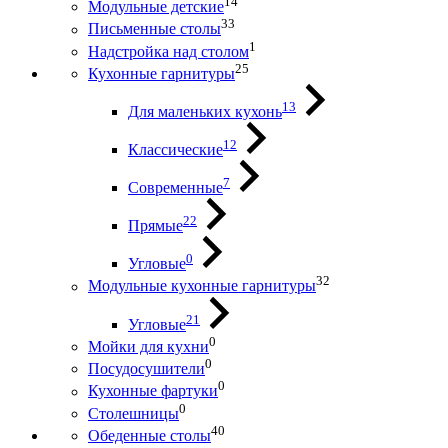
14
Модульные детские
33
Письменные столы
1
Надстройка над столом
25
Кухонные гарнитуры
13
Для маленьких кухонь
12
Классические
7
Современные
22
Прямые
0
Угловые
32
Модульные кухонные гарнитуры
21
Угловые
0
Мойки для кухни
0
Посудосушители
0
Кухонные фартуки
0
Столешницы
40
Обеденные столы