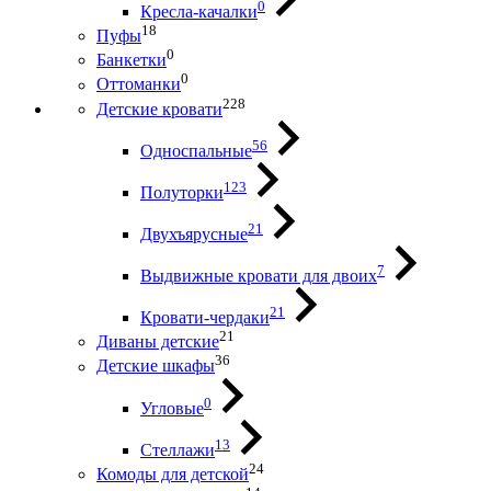
0
Кресла-качалки
18
Пуфы
0
Банкетки
0
Оттоманки
228
Детские кровати
56
Односпальные
123
Полуторки
21
Двухъярусные
7
Выдвижные кровати для двоих
21
Кровати-чердаки
21
Диваны детские
36
Детские шкафы
0
Угловые
13
Стеллажи
24
Комоды для детской