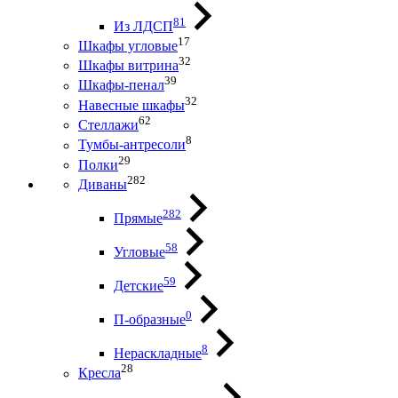
81
Из ЛДСП
17
Шкафы угловые
32
Шкафы витрина
39
Шкафы-пенал
32
Навесные шкафы
62
Стеллажи
8
Тумбы-антресоли
29
Полки
282
Диваны
282
Прямые
58
Угловые
59
Детские
0
П-образные
8
Нераскладные
28
Кресла