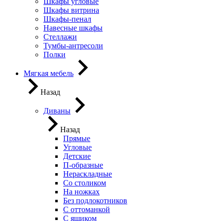
Шкафы угловые
Шкафы витрина
Шкафы-пенал
Навесные шкафы
Стеллажи
Тумбы-антресоли
Полки
Мягкая мебель
Назад
Диваны
Назад
Прямые
Угловые
Детские
П-образные
Нераскладные
Со столиком
На ножках
Без подлокотников
С оттоманкой
С ящиком