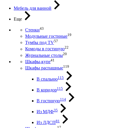
Мебель для ванной
Еще
43
Стенки
19
Модульные гостиные
57
Тумбы под ТV
22
Комоды в гостиную
20
Журнальные столы
41
Шкафы-купе
119
Шкафы распашные
115
В спальню
115
В коридор
114
В гостиную
35
Из МДФ
81
Из ЛДСП
17