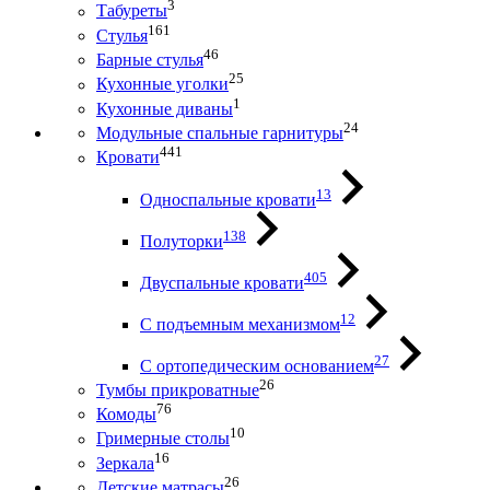
3
Табуреты
161
Стулья
46
Барные стулья
25
Кухонные уголки
1
Кухонные диваны
24
Модульные спальные гарнитуры
441
Кровати
13
Односпальные кровати
138
Полуторки
405
Двуспальные кровати
12
С подъемным механизмом
27
С ортопедическим основанием
26
Тумбы прикроватные
76
Комоды
10
Гримерные столы
16
Зеркала
26
Детские матрасы