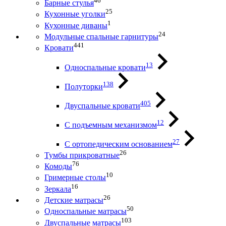
46
Барные стулья
25
Кухонные уголки
1
Кухонные диваны
24
Модульные спальные гарнитуры
441
Кровати
13
Односпальные кровати
138
Полуторки
405
Двуспальные кровати
12
С подъемным механизмом
27
С ортопедическим основанием
26
Тумбы прикроватные
76
Комоды
10
Гримерные столы
16
Зеркала
26
Детские матрасы
50
Односпальные матрасы
103
Двуспальные матрасы