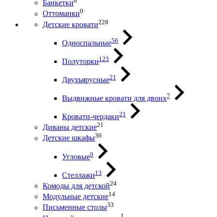
0
Банкетки
0
Оттоманки
228
Детские кровати
56
Односпальные
123
Полуторки
21
Двухъярусные
7
Выдвижные кровати для двоих
21
Кровати-чердаки
21
Диваны детские
36
Детские шкафы
0
Угловые
13
Стеллажи
24
Комоды для детской
14
Модульные детские
33
Письменные столы
1