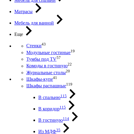
Мебель для спальни
Матрасы
Мебель для ванной
Еще
43
Стенки
19
Модульные гостиные
57
Тумбы под ТV
22
Комоды в гостиную
20
Журнальные столы
41
Шкафы-купе
119
Шкафы распашные
115
В спальню
115
В коридор
114
В гостиную
35
Из МДФ