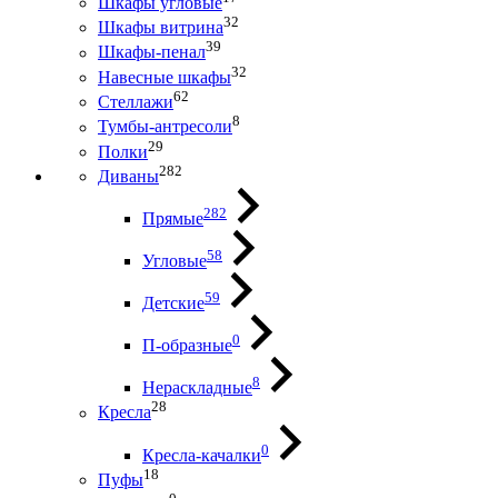
Шкафы угловые
32
Шкафы витрина
39
Шкафы-пенал
32
Навесные шкафы
62
Стеллажи
8
Тумбы-антресоли
29
Полки
282
Диваны
282
Прямые
58
Угловые
59
Детские
0
П-образные
8
Нераскладные
28
Кресла
0
Кресла-качалки
18
Пуфы